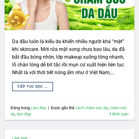
Da dầu luôn là kiểu da khiến nhiều người khá “mệt”
khi skincare. Mới rửa mặt xong chưa bao lâu, da đã
bắt đầu bóng nhờn, lớp makeup xuống tông nhanh,
lỗ chân lông dễ bít tắc rồi mụn cứ xuất hiện liên tục.
Nhất là với thời tiết nóng ẩm như ở Việt Nam,…
TIẾP TỤC ĐỌC
→
Đăng trong
Làm đẹp
|
Được gắn thẻ
cách chăm sóc da
,
chăm sóc
da
,
làm đẹp
1
Bình luận
LÀM ĐẸP