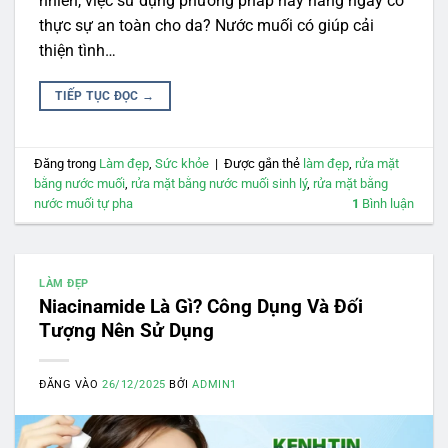
nhiên, việc sử dụng phương pháp này hằng ngày có
thực sự an toàn cho da? Nước muối có giúp cải
thiện tình…
TIẾP TỤC ĐỌC
→
Đăng trong
Làm đẹp
,
Sức khỏe
|
Được gắn thẻ
làm đẹp
,
rửa mặt
bằng nước muối
,
rửa mặt bằng nước muối sinh lý
,
rửa mặt bằng
nước muối tự pha
1
Bình luận
LÀM ĐẸP
Niacinamide Là Gì? Công Dụng Và Đối
Tượng Nên Sử Dụng
ĐĂNG VÀO
26/12/2025
BỞI
ADMIN1