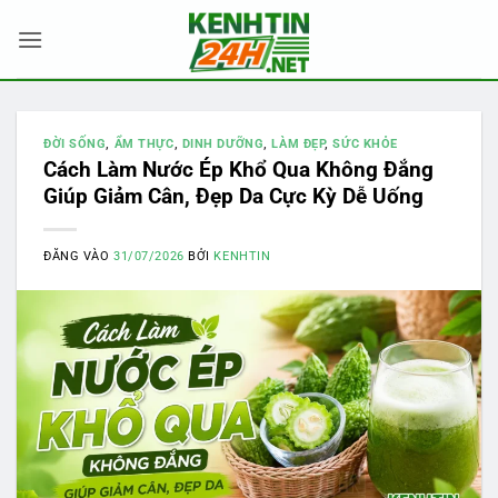
Bỏ
qua
nội
dung
ĐỜI SỐNG
,
ẨM THỰC
,
DINH DƯỠNG
,
LÀM ĐẸP
,
SỨC KHỎE
Cách Làm Nước Ép Khổ Qua Không Đắng
Giúp Giảm Cân, Đẹp Da Cực Kỳ Dễ Uống
ĐĂNG VÀO
31/07/2026
BỞI
KENHTIN