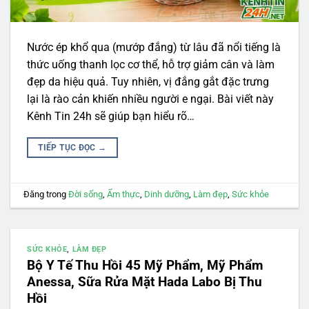
Nước ép khổ qua (mướp đắng) từ lâu đã nổi tiếng là
thức uống thanh lọc cơ thể, hỗ trợ giảm cân và làm
đẹp da hiệu quả. Tuy nhiên, vị đắng gắt đặc trưng
lại là rào cản khiến nhiều người e ngại. Bài viết này
Kênh Tin 24h sẽ giúp bạn hiểu rõ…
TIẾP TỤC ĐỌC
→
Đăng trong
Đời sống
,
Ẩm thực
,
Dinh dưỡng
,
Làm đẹp
,
Sức khỏe
SỨC KHỎE
,
LÀM ĐẸP
Bộ Y Tế Thu Hồi 45 Mỹ Phẩm, Mỹ Phẩm
Anessa, Sữa Rửa Mặt Hada Labo Bị Thu
Hồi