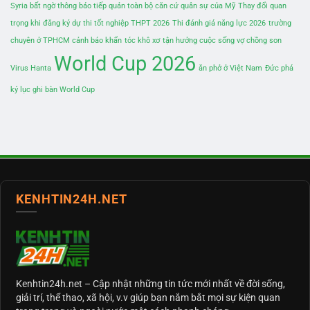
Syria bất ngờ thông báo tiếp quản toàn bộ căn cứ quân sự của Mỹ
Thay đổi quan
trọng khi đăng ký dự thi tốt nghiệp THPT 2026
Thi đánh giá năng lực 2026
trường
chuyên ở TPHCM cảnh báo khẩn
tóc khô xơ
tận hưởng cuộc sống vợ chồng son
World Cup 2026
Virus Hanta
ăn phở ở Việt Nam
Đức phá
kỷ lục ghi bàn World Cup
KENHTIN24H.NET
Kenhtin24h.net
– Cập nhật những tin tức mới nhất về đời sống,
giải trí, thể thao, xã hội, v.v giúp bạn nắm bắt mọi sự kiện quan