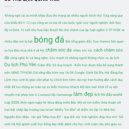
'Không ngờ cái áo mình khâu đưa lên mạng lại nhiều người thích thú'
5 kg vàng qua
cửa khẩu Bờ Y
12 cựu công an ra tòa về cáo buộc 'giải cứu' người nghiện
Anh Đức
lấy vợ kém 12 tuổi như hoa hậu
Brazil
Bà chủ chành cua áp 'luật ngầm' ở TP HCM và
bóng đá
nhiều đàn em bị bắt
Bắt tổng giám đốc Star Homes liên quan
chăm sóc da
cách chăm sóc
vụ lừa đảo mua nhà ở xã hội
chăm sóc tóc
da
công nghệ AI
cả làng nghe: Sức mạnh từ những người không chức vụ
du lịch
Du lịch Phú Yên
Giám đốc Sở Quy hoạch - Kiến trúc được bầu bổ sung thành
viên UBND TP.HCM
Giá xăng dầu hôm nay 16/04
Google
Gành Đá Đĩa
Hải đăng Đại
Lãnh
Học sinh bị giáo viên phạt tự chích kim tiêm vào tay
Iran hướng dẫn cách duy
nhất để lưu thông an toàn tại eo biển Hormuz
Khách Mỹ làm nail
Khởi tố vụ vận
làm đẹp
lịch thi đấu world
chuyển trái phép hơn 0
Liverpool lấy Camavinga
cup 2026
Món ngon ngày hè
Mưa dông miền Bắc
Mỹ sẽ tìm kiếm thỏa thuận với
Iran bất chấp lập trường của Israel
Nhiều “tin đồn” về điểm thi lớp 10
Nhà thơ
Nguyễn Đức Mậu - tác giả “Màu hoa đỏ” - qua đời
nói "trải nghiệm đẹp như mơ"
Nữ
sinh Hà Nội giành suất học bổng duy nhất dành cho học sinh toàn cầu
phó giáo sư