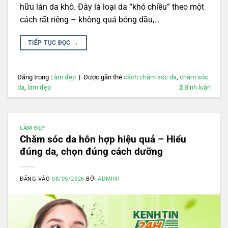
hữu làn da khô. Đây là loại da “khó chiều” theo một
cách rất riêng – không quá bóng dầu,…
TIẾP TỤC ĐỌC
→
Đăng trong
Làm đẹp
|
Được gắn thẻ
cách chăm sóc da
,
chăm sóc
da
,
làm đẹp
2
Bình luận
LÀM ĐẸP
Chăm sóc da hỗn hợp hiệu quả – Hiểu
đúng da, chọn đúng cách dưỡng
ĐĂNG VÀO
08/05/2026
BỞI
ADMIN1