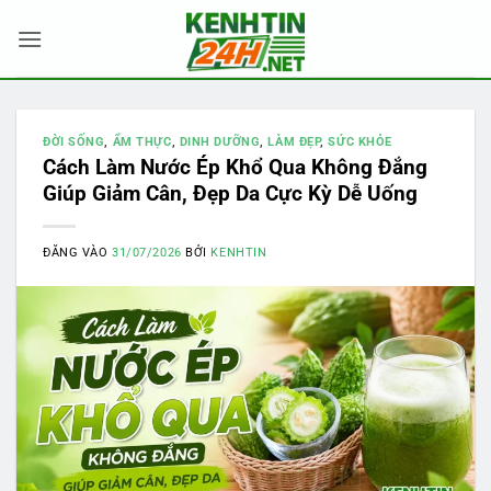
Bỏ
qua
nội
dung
ĐỜI SỐNG
,
ẨM THỰC
,
DINH DƯỠNG
,
LÀM ĐẸP
,
SỨC KHỎE
Cách Làm Nước Ép Khổ Qua Không Đắng
Giúp Giảm Cân, Đẹp Da Cực Kỳ Dễ Uống
ĐĂNG VÀO
31/07/2026
BỞI
KENHTIN