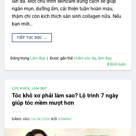
làn da. Một chu trình skincare đúng cách sẽ giúp
ngăn mụn, dưỡng ẩm, cải thiện tuần hoàn máu,
thậm chí còn kích thích sản sinh collagen nữa. Nếu
bạn mới…
TIẾP TỤC ĐỌC
→
Đăng trong
Làm đẹp
|
Được gắn thẻ
chăm sóc da
,
làm đẹp
3
Bình luận
SỨC KHỎE
,
LÀM ĐẸP
Tóc khô xơ phải làm sao? Lộ trình 7 ngày
giúp tóc mềm mượt hơn
ĐĂNG VÀO
16/04/2026
BỞI
ADMIN1