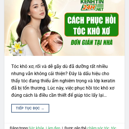
Tóc khô xơ, rối và dễ gãy dù đã dưỡng rất nhiều
nhưng vẫn không cải thiện? Đây là dấu hiệu cho
thấy tóc đang thiếu ẩm nghiêm trọng và lớp keratin
đã bị tổn thương. Lúc này, việc phục hồi tóc khô xơ
đúng cách là điều cần thiết để giúp tóc lấy lại…
TIẾP TỤC ĐỌC
→
Đăng trong
Sức khỏe
,
Làm đẹp
|
Được gắn thẻ
chăm sóc tóc
,
tóc