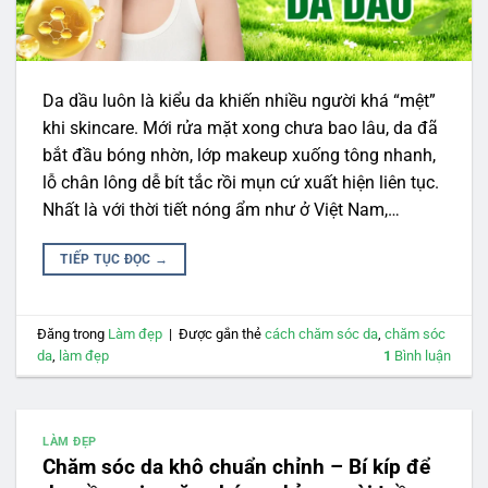
Da dầu luôn là kiểu da khiến nhiều người khá “mệt”
khi skincare. Mới rửa mặt xong chưa bao lâu, da đã
bắt đầu bóng nhờn, lớp makeup xuống tông nhanh,
lỗ chân lông dễ bít tắc rồi mụn cứ xuất hiện liên tục.
Nhất là với thời tiết nóng ẩm như ở Việt Nam,…
TIẾP TỤC ĐỌC
→
Đăng trong
Làm đẹp
|
Được gắn thẻ
cách chăm sóc da
,
chăm sóc
da
,
làm đẹp
1
Bình luận
LÀM ĐẸP
Chăm sóc da khô chuẩn chỉnh – Bí kíp để