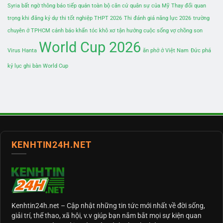
Syria bất ngờ thông báo tiếp quản toàn bộ căn cứ quân sự của Mỹ
Thay đổi quan
trọng khi đăng ký dự thi tốt nghiệp THPT 2026
Thi đánh giá năng lực 2026
trường
chuyên ở TPHCM cảnh báo khẩn
tóc khô xơ
tận hưởng cuộc sống vợ chồng son
World Cup 2026
Virus Hanta
ăn phở ở Việt Nam
Đức phá
kỷ lục ghi bàn World Cup
KENHTIN24H.NET
Kenhtin24h.net
– Cập nhật những tin tức mới nhất về đời sống,
giải trí, thể thao, xã hội, v.v giúp bạn nắm bắt mọi sự kiện quan