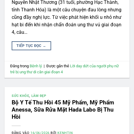
Nguyễn Nhật Thương (31 tuổi, phường Hạc Thành,
tỉnh Thanh Hóa) là một câu chuyện đau lòng nhưng
cũng đầy nghị lực. Từ việc phát hiện khối u nhỏ như
hạt bi đến khi nhận chẩn đoán ung thư vú giai đoạn
4, câu…
TIẾP TỤC ĐỌC
→
Đăng trong
Bệnh lý
|
Được gắn thẻ
Lời day dứt của người phụ nữ
trẻ bị ung thư di căn giai đoạn 4
SỨC KHỎE
,
LÀM ĐẸP
Bộ Y Tế Thu Hồi 45 Mỹ Phẩm, Mỹ Phẩm
Anessa, Sữa Rửa Mặt Hada Labo Bị Thu
Hồi
ĐĂNG VÀO
16/06/2026
BỞI
KENHTIN