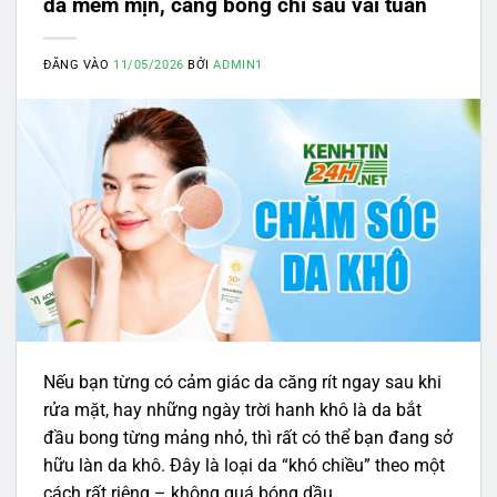
da mềm mịn, căng bóng chỉ sau vài tuần
ĐĂNG VÀO
11/05/2026
BỞI
ADMIN1
Nếu bạn từng có cảm giác da căng rít ngay sau khi
rửa mặt, hay những ngày trời hanh khô là da bắt
đầu bong từng mảng nhỏ, thì rất có thể bạn đang sở
hữu làn da khô. Đây là loại da “khó chiều” theo một
cách rất riêng – không quá bóng dầu,…