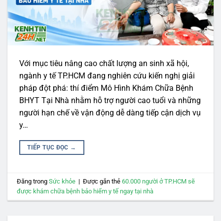
Với mục tiêu nâng cao chất lượng an sinh xã hội,
ngành y tế TP.HCM đang nghiên cứu kiến nghị giải
pháp đột phá: thí điểm Mô Hình Khám Chữa Bệnh
BHYT Tại Nhà nhằm hỗ trợ người cao tuổi và những
người hạn chế về vận động dễ dàng tiếp cận dịch vụ
y…
TIẾP TỤC ĐỌC
→
Đăng trong
Sức khỏe
|
Được gắn thẻ
60.000 người ở TP.HCM sẽ
được khám chữa bệnh bảo hiểm y tế ngay tại nhà