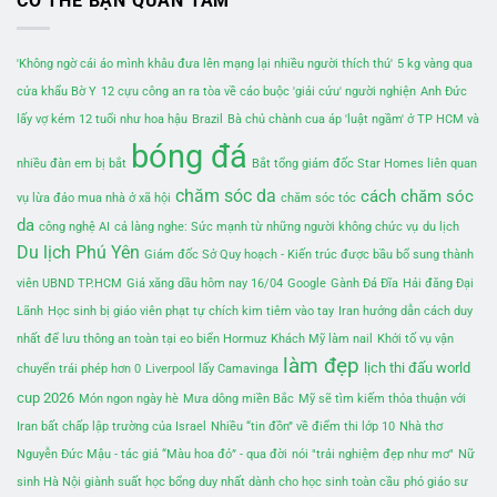
CÓ THỂ BẠN QUAN TÂM
'Không ngờ cái áo mình khâu đưa lên mạng lại nhiều người thích thú'
5 kg vàng qua
cửa khẩu Bờ Y
12 cựu công an ra tòa về cáo buộc 'giải cứu' người nghiện
Anh Đức
lấy vợ kém 12 tuổi như hoa hậu
Brazil
Bà chủ chành cua áp 'luật ngầm' ở TP HCM và
bóng đá
nhiều đàn em bị bắt
Bắt tổng giám đốc Star Homes liên quan
chăm sóc da
cách chăm sóc
vụ lừa đảo mua nhà ở xã hội
chăm sóc tóc
da
công nghệ AI
cả làng nghe: Sức mạnh từ những người không chức vụ
du lịch
Du lịch Phú Yên
Giám đốc Sở Quy hoạch - Kiến trúc được bầu bổ sung thành
viên UBND TP.HCM
Giá xăng dầu hôm nay 16/04
Google
Gành Đá Đĩa
Hải đăng Đại
Lãnh
Học sinh bị giáo viên phạt tự chích kim tiêm vào tay
Iran hướng dẫn cách duy
nhất để lưu thông an toàn tại eo biển Hormuz
Khách Mỹ làm nail
Khởi tố vụ vận
làm đẹp
lịch thi đấu world
chuyển trái phép hơn 0
Liverpool lấy Camavinga
cup 2026
Món ngon ngày hè
Mưa dông miền Bắc
Mỹ sẽ tìm kiếm thỏa thuận với
Iran bất chấp lập trường của Israel
Nhiều “tin đồn” về điểm thi lớp 10
Nhà thơ
Nguyễn Đức Mậu - tác giả “Màu hoa đỏ” - qua đời
nói "trải nghiệm đẹp như mơ"
Nữ
sinh Hà Nội giành suất học bổng duy nhất dành cho học sinh toàn cầu
phó giáo sư