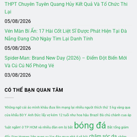
THPT Chuyên Tuyên Quang Hủy Kết Quả Và Tổ Chức Thi
Lại
05/08/2026
Vén Màn Bí Ẩn: 17 Hài Cốt Liệt Sĩ Được Phát Hiện Tại Đà
Nẵng Đang Chờ Ngày Tìm Lại Danh Tính
05/08/2026
Spider-Man: Brand New Day (2026) – Điểm Đột Biến Mới
Và Cú Cú Nổ Phòng Vé
03/08/2026
CÓ THỂ BẠN QUAN TÂM
'Không ngờ cái áo mình khâu đưa lên mạng lại nhiều người thích thú'
5 kg vàng qua
cửa khẩu Bờ Y
Anh Đức lấy vợ kém 12 tuổi như hoa hậu
Brazil
Bà chủ chành cua áp
bóng đá
'luật ngầm' ở TP HCM và nhiều đàn em bị bắt
Bắt tổng giám
chăm sóc da
đốc Star Homes liên quan vụ lừa đảo mua nhà ở xã hội
chăm