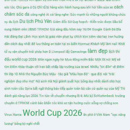
cách
sóc tóc
Chủ gara ở Củ Chi tố bị hàng xóm hành hung sau khi hỏi tiền sửa xe
chăm sóc da
công nghệ AI
cả làng nghe: Sức mạnh từ những người không chức
Du lịch Phú Yên
vụ
du lịch
Giám đốc Sở Quy hoạch - Kiến trúc được bầu bổ
sung thành viên UBND TP.HCM
Giá xăng dầu hôm nay 16/04
Google
Gành Đá Đĩa
Hải đăng Đại Lãnh
Học sinh bị giáo viên phạt tự chích kim tiêm vào tay
Iran hướng
dẫn cách duy nhất để lưu thông an toàn tại eo biển Hormuz
Khách Mỹ làm nail
Khởi
làm đẹp
lịch thi
tố vụ vận chuyển trái phép hơn 0
Liverpool lấy Camavinga
đấu world cup 2026
Món ngon ngày hè
Mưa dông miền Bắc
Một lời nói
Mỹ sẽ
tìm kiếm thỏa thuận với Iran bất chấp lập trường của Israel
Nhiều “tin đồn” về điểm
thi lớp 10
Nhà thơ Nguyễn Đức Mậu - tác giả “Màu hoa đỏ” - qua đời
nói "trải
nghiệm đẹp như mơ"
Nữ sinh Hà Nội giành suất học bổng duy nhất dành cho học
sinh toàn cầu
Syria bất ngờ thông báo tiếp quản toàn bộ căn cứ quân sự của Mỹ
Thi
đánh giá năng lực 2026
Tin tức về chuyển nhượng 8/4: MU ký Schlotterbeck
trường
chuyên ở TPHCM cảnh báo khẩn
tóc khô xơ
tận hưởng cuộc sống vợ chồng son
World Cup 2026
Virus Hanta
ăn phở ở Việt Nam
“sạc năng
lượng” bằng kỳ nghỉ chất