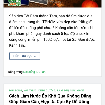
Sắp đến Tết Rằm tháng Tám, bạn đã tìm được địa
điểm chơi trung thu TP.HCM vừa đẹp vừa “đắt giá”
để lên đồ xuống phố chưa? Không cần tốn kém chi
phí, khám phá ngay danh sách 5 tọa độ check-in
công cộng, miễn phí 100% cực hot tại Sài Gòn được
Kênh Tin…
TIẾP TỤC ĐỌC
→
Đăng trong
Đời sống
,
Du lịch
ĐỜI SỐNG
,
ẨM THỰC
,
DINH DƯỠNG
,
LÀM ĐẸP
,
SỨC KHỎE
Cách Làm Nước Ép Khổ Qua Không Đắng
Giúp Giảm Cân, Đẹp Da Cực Kỳ Dễ Uống