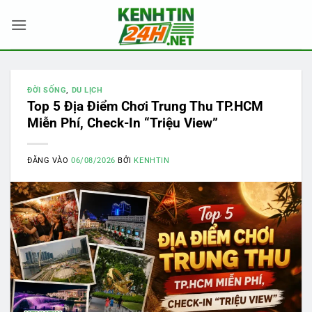
Bỏ
qua
nội
dung
ĐỜI SỐNG
,
DU LỊCH
Top 5 Địa Điểm Chơi Trung Thu TP.HCM
Miễn Phí, Check-In “Triệu View”
ĐĂNG VÀO
06/08/2026
BỞI
KENHTIN