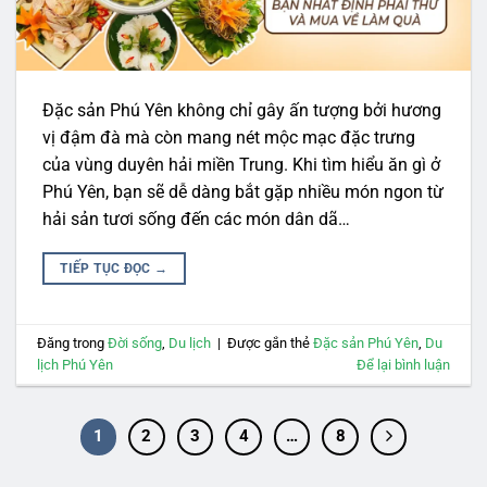
Đặc sản Phú Yên không chỉ gây ấn tượng bởi hương
vị đậm đà mà còn mang nét mộc mạc đặc trưng
của vùng duyên hải miền Trung. Khi tìm hiểu ăn gì ở
Phú Yên, bạn sẽ dễ dàng bắt gặp nhiều món ngon từ
hải sản tươi sống đến các món dân dã…
TIẾP TỤC ĐỌC
→
Đăng trong
Đời sống
,
Du lịch
|
Được gắn thẻ
Đặc sản Phú Yên
,
Du
lịch Phú Yên
Để lại bình luận
1
2
3
4
…
8