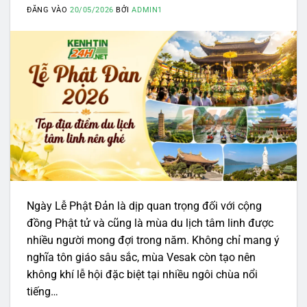
ĐĂNG VÀO
20/05/2026
BỞI
ADMIN1
Ngày Lễ Phật Đản là dịp quan trọng đối với cộng
đồng Phật tử và cũng là mùa du lịch tâm linh được
nhiều người mong đợi trong năm. Không chỉ mang ý
nghĩa tôn giáo sâu sắc, mùa Vesak còn tạo nên
không khí lễ hội đặc biệt tại nhiều ngôi chùa nổi
tiếng…