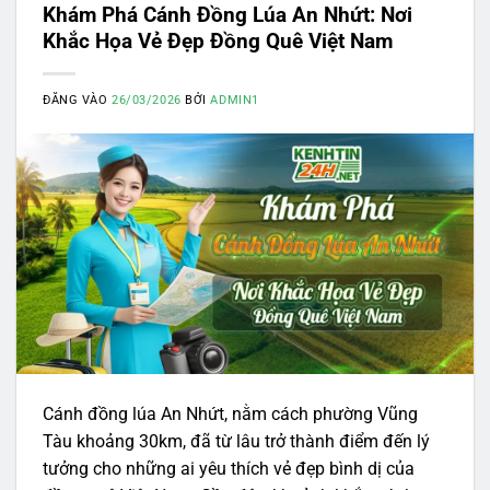
Khám Phá Cánh Đồng Lúa An Nhứt: Nơi
Khắc Họa Vẻ Đẹp Đồng Quê Việt Nam
ĐĂNG VÀO
26/03/2026
BỞI
ADMIN1
Cánh đồng lúa An Nhứt, nằm cách phường Vũng
Tàu khoảng 30km, đã từ lâu trở thành điểm đến lý
tưởng cho những ai yêu thích vẻ đẹp bình dị của