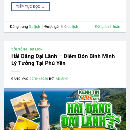
TIẾP TỤC ĐỌC
→
Đăng trong
Du lịch
|
Được gắn thẻ
du lịch
Để lại bình luận
ĐỜI SỐNG
,
DU LỊCH
Hải Đăng Đại Lãnh – Điểm Đón Bình Minh
Lý Tưởng Tại Phú Yên
ĐĂNG VÀO
22/04/2026
BỞI
ADMIN1