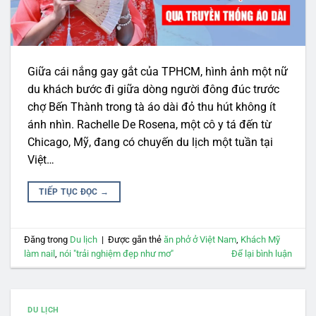
Giữa cái nắng gay gắt của TPHCM, hình ảnh một nữ
du khách bước đi giữa dòng người đông đúc trước
chợ Bến Thành trong tà áo dài đỏ thu hút không ít
ánh nhìn. Rachelle De Rosena, một cô y tá đến từ
Chicago, Mỹ, đang có chuyến du lịch một tuần tại
Việt…
TIẾP TỤC ĐỌC
→
Đăng trong
Du lịch
|
Được gắn thẻ
ăn phở ở Việt Nam
,
Khách Mỹ
làm nail
,
nói "trải nghiệm đẹp như mơ"
Để lại bình luận
DU LỊCH