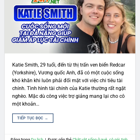
Katie Smith, 29 tuổi, đến từ thị trấn ven biển Redcar
(Yorkshire), Vương quốc Anh, đã có một cuộc sống
khó khăn khi luôn phải đối mặt với việc chi tiêu tài
chính. Tình hình tài chính của Katie thường rất ngặt
nghèo. Mặc dù công việc trợ giảng mang lại cho cô
một khoản…
TIẾP TỤC ĐỌC
→
Đăng trong
Du lịch
|
Được gắn thẻ
Chật vật sống ở quê
,
cô gái Anh