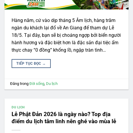
Hàng năm, cứ vào dịp tháng 5 Âm lịch, hàng trăm
ngàn du khách lại đổ về An Giang để tham dự Lễ
18/5. Tại đây, bạn sẽ bị choáng ngợp bởi biển người
hành hương và đặc biệt hơn là đặc sản đại tiệc ẩm
thực chay “0 đồng” khổng lồ, ngập tràn tình…
TIẾP TỤC ĐỌC
→
Đăng trong
Đời sống
,
Du lịch
DU LỊCH
Lễ Phật Đản 2026 là ngày nào? Top địa
điểm du lịch tâm linh nên ghé vào mùa lễ