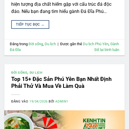
hiện tượng địa chất hiếm gặp với cấu trúc đá độc
đáo. Nếu bạn đang tìm hiểu gành Đá Đĩa Phú…
TIẾP TỤC ĐỌC
→
Đăng trong
Đời sống
,
Du lịch
|
Được gắn thẻ
Du lịch Phú Yên
,
Gành
Đá Đĩa
Để lại bình luận
ĐỜI SỐNG
,
DU LỊCH
Top 15+ Đặc Sản Phú Yên Bạn Nhất Định
Phải Thử Và Mua Về Làm Quà
ĐĂNG VÀO
19/04/2026
BỞI
ADMIN1