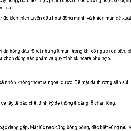
 cay nóng, dầu mỡ, thực phẩm chứa nhiều đường hoặc sử dụn
n của.
từ đó kích thích tuyến dầu hoạt động mạnh và khiến mụn dễ xuất
da bóng dầu rõ rệt nhưng ít mụn, trong khi có người da sần, b
lựa chọn đúng sản phẩm và quy trình skincare phù hợp.
à bã nhờn không thoát ra ngoài được. Bề mặt da thường sần sùi,
à tẩy tế bào chết định kỳ để thông thoáng lỗ chân lông.
oặc đang gặp. Mặt lúc nào cũng bóng bóng, đặc biệt vùng mũi 