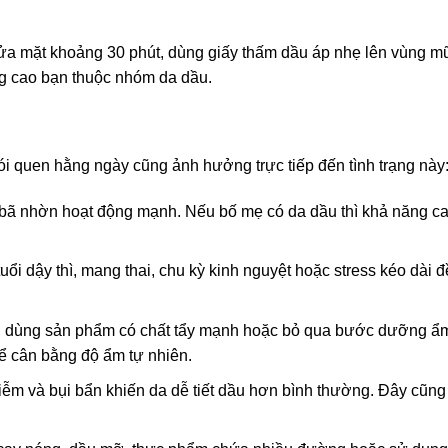
rửa mặt khoảng 30 phút, dùng giấy thấm dầu áp nhẹ lên vùng m
ng cao bạn thuộc nhóm da dầu.
hói quen hằng ngày cũng ảnh hưởng trực tiếp đến tình trạng này
 bã nhờn hoạt động mạnh. Nếu bố mẹ có da dầu thì khả năng c
uổi dậy thì, mang thai, chu kỳ kinh nguyệt hoặc stress kéo dài 
n, dùng sản phẩm có chất tẩy mạnh hoặc bỏ qua bước dưỡng ẩ
để cân bằng độ ẩm tự nhiên.
hiễm và bụi bẩn khiến da dễ tiết dầu hơn bình thường. Đây cũng 