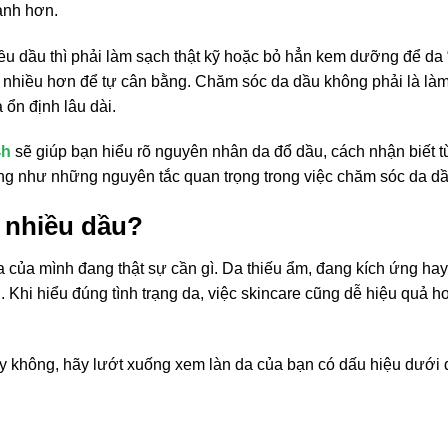
ạnh hơn.
ều dầu thì phải làm sạch thật kỹ hoặc bỏ hẳn kem dưỡng để da
dầu nhiều hơn để tự cân bằng. Chăm sóc da dầu không phải là là
à ổn định lâu dài.
4h
sẽ giúp bạn hiểu rõ nguyên nhân da đổ dầu, cách nhận biết 
cũng như những nguyên tắc quan trọng trong việc chăm sóc da dầ
ết nhiều dầu?
a của mình đang thật sự cần gì. Da thiếu ẩm, đang kích ứng hay 
Khi hiểu đúng tình trạng da, việc skincare cũng dễ hiệu quả h
 không, hãy lướt xuống xem làn da của bạn có dấu hiệu dưới 