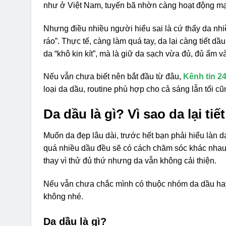
như ở Việt Nam, tuyến bã nhờn càng hoạt động m
Nhưng điều nhiều người hiểu sai là cứ thấy da nhi
ráo”. Thực tế, càng làm quá tay, da lại càng tiết 
da “khô kin kít”, mà là giữ da sạch vừa đủ, đủ ẩm v
Nếu vẫn chưa biết nên bắt đầu từ đâu,
Kênh tin 2
loại da dầu, routine phù hợp cho cả sáng lẫn tối 
Da dầu là gì? Vì sao da lại ti
Muốn da đẹp lâu dài, trước hết bạn phải hiểu làn d
quá nhiều dầu đều sẽ có cách chăm sóc khác nhau. 
thay vì thử đủ thứ nhưng da vẫn không cải thiện.
Nếu vẫn chưa chắc mình có thuộc nhóm da dầu hay
không nhé.
Da dầu là gì?