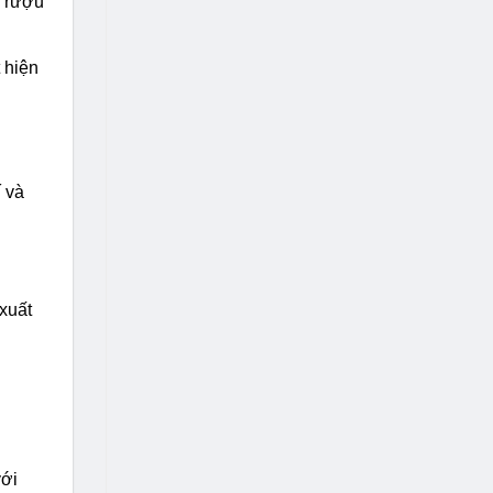
g rượu
 hiện
í và
 xuất
với