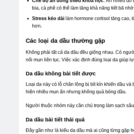
Chế độ ăn uống thiếu khoa học
: Ăn nhiều đồ
bia, cà phê có thể làm tăng khả năng tiết bã nhờ
Stress kéo dài
làm hormone cortisol tăng cao, 
hơn.
Các loại da dầu thường gặp
Không phải tất cả da dầu đều giống nhau. Có người 
nổi mụn liên tục. Việc xác định đúng loại da giúp 
Da dầu không bài tiết được
Loại da này có lỗ chân lông bị bít kín khiến dầu v
hiện nhiều mụn ẩn nhưng không quá bóng dầu.
Người thuộc nhóm này cần chú trọng làm sạch sâu v
Da dầu bài tiết thái quá
Đây gần như là kiểu da dầu mà ai cũng từng gặp h