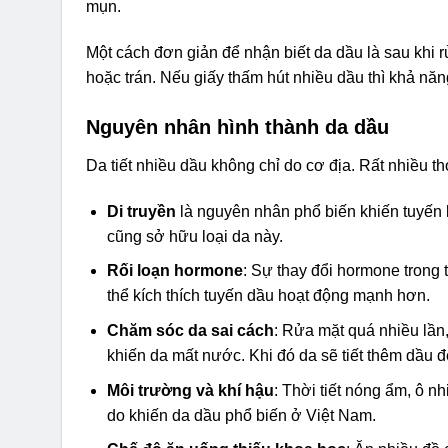
mụn.
Một cách đơn giản để nhận biết da dầu là sau khi 
hoặc trán. Nếu giấy thấm hút nhiều dầu thì khả nă
Nguyên nhân hình thành da dầu
Da tiết nhiều dầu không chỉ do cơ địa. Rất nhiều t
Di truyền
là nguyên nhân phổ biến khiến tuyến
cũng sở hữu loại da này.
Rối loạn hormone
: Sự thay đổi hormone trong t
thể kích thích tuyến dầu hoạt động mạnh hơn.
Chăm sóc da sai cách
: Rửa mặt quá nhiều lầ
khiến da mất nước. Khi đó da sẽ tiết thêm dầu 
Môi trường và khí hậu
: Thời tiết nóng ẩm, ô n
do khiến da dầu phổ biến ở Việt Nam.