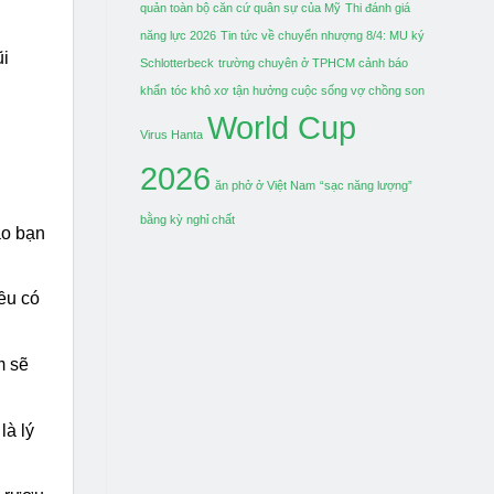
quản toàn bộ căn cứ quân sự của Mỹ
Thi đánh giá
năng lực 2026
Tin tức về chuyển nhượng 8/4: MU ký
ũi
Schlotterbeck
trường chuyên ở TPHCM cảnh báo
khẩn
tóc khô xơ
tận hưởng cuộc sống vợ chồng son
World Cup
Virus Hanta
2026
:
ăn phở ở Việt Nam
“sạc năng lượng”
bằng kỳ nghỉ chất
ao bạn
đều có
m sẽ
là lý