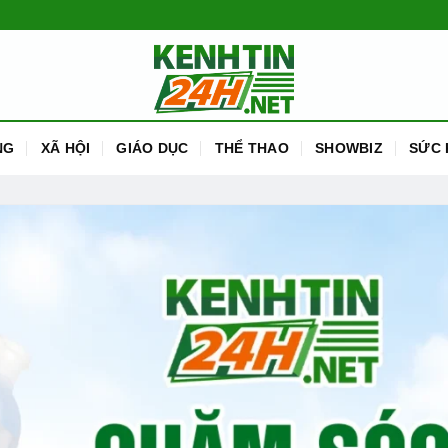
NG
XÃ HỘI
GIÁO DỤC
THỂ THAO
SHOWBIZ
SỨC 