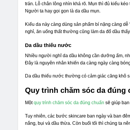
trán. Lỗ chân lông nhìn khá rõ. Mụn thì đủ kiểu k
Người ta hay gọi gọn là da dầu mụn.
Kiểu da này càng dùng sản phẩm bí nặng càng dễ “
nghỉ, ăn uống thất thường cũng làm da đổ dầu thấy 
Da dầu thiếu nước
Nhiều người nghĩ da dầu không cần dưỡng ẩm, nhưn
Đây là nguyên nhân khiến da càng ngày càng bón
Da dầu thiếu nước thường có cảm giác căng khô s
Quy trình chăm sóc da đúng 
Một
quy trình chăm sóc da đúng chuẩn
sẽ giúp bạn
Tuy nhiên, các bước skincare ban ngày và ban đêm
nắng, bụi và dầu thừa. Còn buổi tối thì chúng ta nê