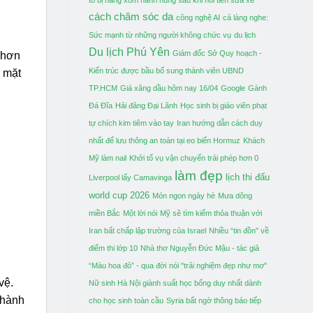
cách chăm sóc da
công nghệ AI
cả làng nghe:
Sức mạnh từ những người không chức vụ
du lịch
Du lịch Phú Yên
Giám đốc Sở Quy hoạch -
 hơn
Kiến trúc được bầu bổ sung thành viên UBND
c mặt
TP.HCM
Giá xăng dầu hôm nay 16/04
Google
Gành
Đá Đĩa
Hải đăng Đại Lãnh
Học sinh bị giáo viên phạt
tự chích kim tiêm vào tay
Iran hướng dẫn cách duy
nhất để lưu thông an toàn tại eo biển Hormuz
Khách
Mỹ làm nail
Khởi tố vụ vận chuyển trái phép hơn 0
làm đẹp
lịch thi đấu
Liverpool lấy Camavinga
world cup 2026
Món ngon ngày hè
Mưa dông
miền Bắc
Một lời nói
Mỹ sẽ tìm kiếm thỏa thuận với
Iran bất chấp lập trường của Israel
Nhiều “tin đồn” về
điểm thi lớp 10
Nhà thơ Nguyễn Đức Mậu - tác giả
“Màu hoa đỏ” - qua đời
nói "trải nghiệm đẹp như mơ"
vệ.
Nữ sinh Hà Nội giành suất học bổng duy nhất dành
thành
cho học sinh toàn cầu
Syria bất ngờ thông báo tiếp