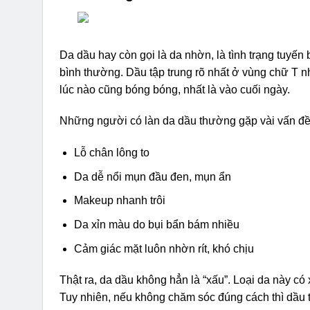
Da dầu hay còn gọi là da nhờn, là tình trạng tuyế
bình thường. Dầu tập trung rõ nhất ở vùng chữ T n
lúc nào cũng bóng bóng, nhất là vào cuối ngày.
Những người có làn da dầu thường gặp vài vấn đề
Lỗ chân lông to
Da dễ nổi mụn đầu đen, mụn ẩn
Makeup nhanh trôi
Da xỉn màu do bụi bẩn bám nhiều
Cảm giác mặt luôn nhờn rít, khó chịu
Thật ra, da dầu không hẳn là “xấu”. Loại da này 
Tuy nhiên, nếu không chăm sóc đúng cách thì dầu t