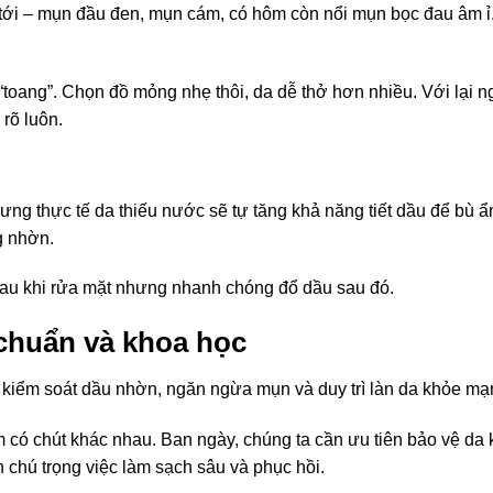
éo tới – mụn đầu đen, mụn cám, có hôm còn nổi mụn bọc đau âm ỉ
toang”. Chọn đồ mỏng nhẹ thôi, da dễ thở hơn nhiều. Với lại n
rõ luôn.
g thực tế da thiếu nước sẽ tự tăng khả năng tiết dầu để bù ẩ
g nhờn.
au khi rửa mặt nhưng nhanh chóng đổ dầu sau đó.
chuẩn và khoa học
 kiểm soát dầu nhờn, ngăn ngừa mụn và duy trì làn da khỏe m
 có chút khác nhau. Ban ngày, chúng ta cần ưu tiên bảo vệ da 
n chú trọng việc làm sạch sâu và phục hồi.