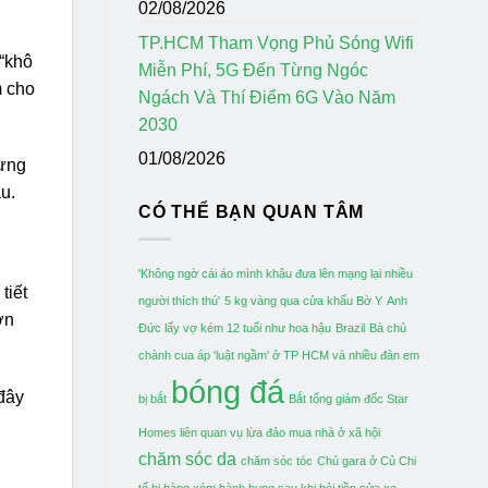
02/08/2026
TP.HCM Tham Vọng Phủ Sóng Wifi
 “khô
Miễn Phí, 5G Đến Từng Ngóc
m cho
Ngách Và Thí Điểm 6G Vào Năm
2030
01/08/2026
từng
u.
CÓ THỂ BẠN QUAN TÂM
'Không ngờ cái áo mình khâu đưa lên mạng lại nhiều
tiết
người thích thú'
5 kg vàng qua cửa khẩu Bờ Y
Anh
ơn
Đức lấy vợ kém 12 tuổi như hoa hậu
Brazil
Bà chủ
chành cua áp 'luật ngầm' ở TP HCM và nhiều đàn em
bóng đá
đây
bị bắt
Bắt tổng giám đốc Star
Homes liên quan vụ lừa đảo mua nhà ở xã hội
chăm sóc da
chăm sóc tóc
Chủ gara ở Củ Chi
tố bị hàng xóm hành hung sau khi hỏi tiền sửa xe