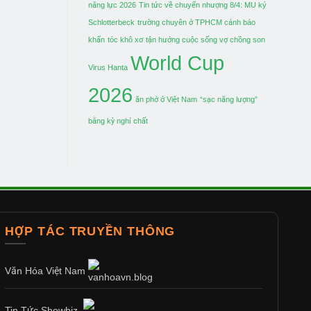
năng lực 2026
Tin tức về chuyển nhượng 8/4: MU ký
Schlotterbeck
trường chuyên ở TPHCM cảnh báo
khẩn
tóc khô xơ
tận hưởng cuộc sống vợ chồng son
World Cup
Virus Hanta
2026
ăn phở ở Việt Nam
“sạc năng lượng”
bằng kỳ nghỉ chất
HỢP TÁC TRUYỀN THÔNG
Văn Hóa Việt Nam
Tin Tức Showbiz