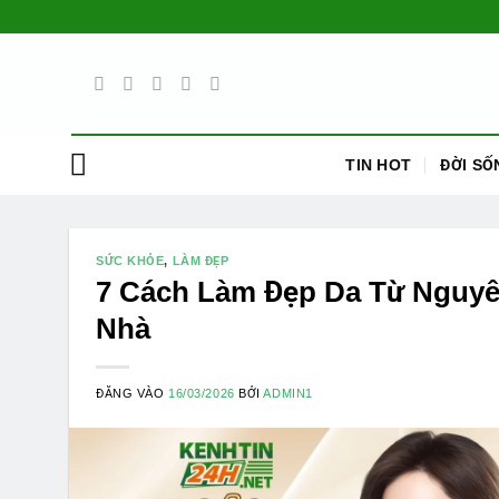
Bỏ
qua
nội
dung
TIN HOT
ĐỜI SỐ
SỨC KHỎE
,
LÀM ĐẸP
7 Cách Làm Đẹp Da Từ Nguyê
Nhà
ĐĂNG VÀO
16/03/2026
BỞI
ADMIN1