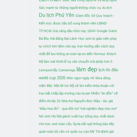
Sức mạnh từ những người không chức vụ
du lịch
Du lịch Phú Yên
Giám đốc Sở Quy hoạch -
Kiến trúc được bầu bổ sung thành viên UBND
TP.HCM
Giá xăng dầu hôm nay 16/04
Google
Gành
Đá Đĩa
Hải đăng Đại Lãnh
Học sinh bị giáo viên phạt
tự chích kim tiêm vào tay
Iran hướng dẫn cách duy
nhất để lưu thông an toàn tại eo biển Hormuz
Khách
Mỹ làm nail
Khởi tố vụ vận chuyển trái phép hơn 0
làm đẹp
lịch thi đấu
Liverpool lấy Camavinga
world cup 2026
Món ngon ngày hè
Mưa dông
miền Bắc
Một lời nói
Mỹ sẽ tìm kiếm thỏa thuận với
Iran bất chấp lập trường của Israel
Nhiều “tin đồn” về
điểm thi lớp 10
Nhà thơ Nguyễn Đức Mậu - tác giả
“Màu hoa đỏ” - qua đời
nói "trải nghiệm đẹp như mơ"
Nữ sinh Hà Nội giành suất học bổng duy nhất dành
cho học sinh toàn cầu
Syria bất ngờ thông báo tiếp
quản toàn bộ căn cứ quân sự của Mỹ
Thi đánh giá