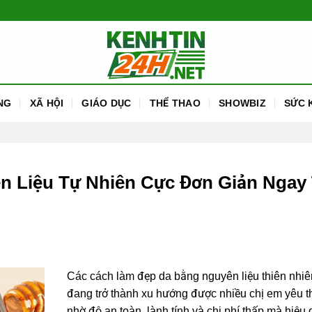
NG
XÃ HỘI
GIÁO DỤC
THỂ THAO
SHOWBIZ
SỨC 
n Liệu Tự Nhiên Cực Đơn Giản Ngay 
Các cách làm đẹp da bằng nguyên liệu thiên nhiê
đang trở thành xu hướng được nhiều chị em yêu t
nhờ độ an toàn, lành tính và chi phí thấp mà hiệu