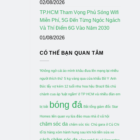
02/08/2026
TP.HCM Tham Vọng Phủ Sóng Wifi
Miễn Phí, 5G Đến Từng Ngóc Ngách
Và Thí Điểm 6G Vào Năm 2030
01/08/2026
CÓ THỂ BẠN QUAN TÂM
'Không ngờ cái áo mình khâu đưa lên mạng lại nhiều
người thích thú'
5 kg vàng qua cửa khẩu Bờ Y
Anh
Đức lấy vợ kém 12 tuổi như hoa hậu
Brazil
Bà chủ
chành cua áp 'luật ngầm' ở TP HCM và nhiều đàn em
bóng đá
bị bắt
Bắt tổng giám đốc Star
Homes liên quan vụ lừa đảo mua nhà ở xã hội
chăm sóc da
chăm sóc tóc
Chủ gara ở Củ Chi
tố bị hàng xóm hành hung sau khi hỏi tiền sửa xe
cách chăm sóc da
công nghệ AI
cả làng nghe: