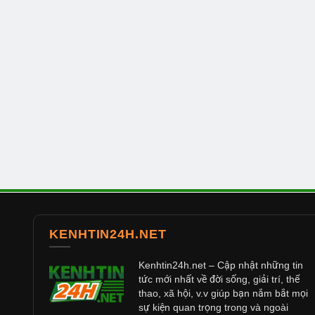
KENHTIN24H.NET
Kenhtin24h.net
– Cập nhật những tin
tức mới nhất về đời sống, giải trí, thể
thao, xã hội, v.v giúp bạn nắm bắt mọi
sự kiện quan trọng trong và ngoài