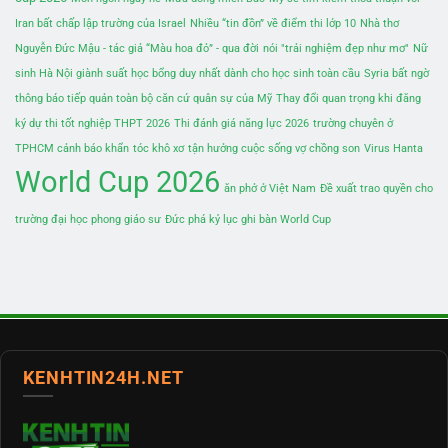
Iran bất chấp lập trường của Israel
Nhiều “tin đồn” về điểm thi lớp 10
Nhà thơ
Nguyễn Đức Mậu - tác giả “Màu hoa đỏ” - qua đời
nói "trải nghiệm đẹp như mơ"
Nữ
sinh Hà Nội giành suất học bổng duy nhất dành cho học sinh toàn cầu
Syria bất ngờ
thông báo tiếp quản toàn bộ căn cứ quân sự của Mỹ
Thay đổi quan trọng khi đăng
ký dự thi tốt nghiệp THPT 2026
Thi đánh giá năng lực 2026
trường chuyên ở
TPHCM cảnh báo khẩn
tóc khô xơ
tận hưởng cuộc sống vợ chồng son
Virus Hanta
World Cup 2026
ăn phở ở Việt Nam
Đề xuất trao quyền cho
trường đại học phong giáo sư
Đức phá kỷ lục ghi bàn World Cup
KENHTIN24H.NET