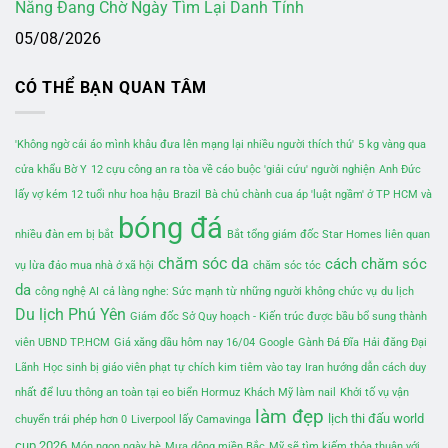
Nẵng Đang Chờ Ngày Tìm Lại Danh Tính
05/08/2026
CÓ THỂ BẠN QUAN TÂM
'Không ngờ cái áo mình khâu đưa lên mạng lại nhiều người thích thú'
5 kg vàng qua
cửa khẩu Bờ Y
12 cựu công an ra tòa về cáo buộc 'giải cứu' người nghiện
Anh Đức
lấy vợ kém 12 tuổi như hoa hậu
Brazil
Bà chủ chành cua áp 'luật ngầm' ở TP HCM và
bóng đá
nhiều đàn em bị bắt
Bắt tổng giám đốc Star Homes liên quan
chăm sóc da
cách chăm sóc
vụ lừa đảo mua nhà ở xã hội
chăm sóc tóc
da
công nghệ AI
cả làng nghe: Sức mạnh từ những người không chức vụ
du lịch
Du lịch Phú Yên
Giám đốc Sở Quy hoạch - Kiến trúc được bầu bổ sung thành
viên UBND TP.HCM
Giá xăng dầu hôm nay 16/04
Google
Gành Đá Đĩa
Hải đăng Đại
Lãnh
Học sinh bị giáo viên phạt tự chích kim tiêm vào tay
Iran hướng dẫn cách duy
nhất để lưu thông an toàn tại eo biển Hormuz
Khách Mỹ làm nail
Khởi tố vụ vận
làm đẹp
lịch thi đấu world
chuyển trái phép hơn 0
Liverpool lấy Camavinga
cup 2026
Món ngon ngày hè
Mưa dông miền Bắc
Mỹ sẽ tìm kiếm thỏa thuận với