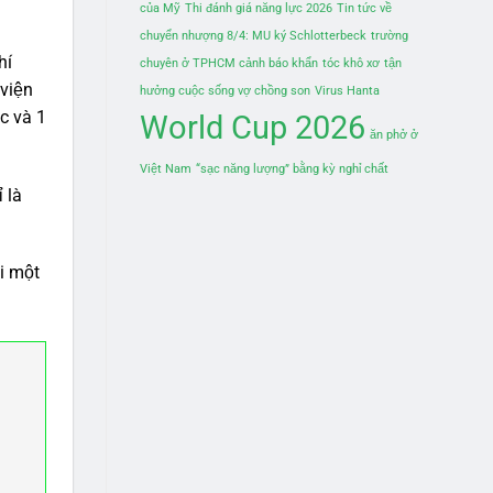
của Mỹ
Thi đánh giá năng lực 2026
Tin tức về
chuyển nhượng 8/4: MU ký Schlotterbeck
trường
hí
chuyên ở TPHCM cảnh báo khẩn
tóc khô xơ
tận
 viện
hưởng cuộc sống vợ chồng son
Virus Hanta
c và 1
World Cup 2026
ăn phở ở
Việt Nam
“sạc năng lượng” bằng kỳ nghỉ chất
 là
i một