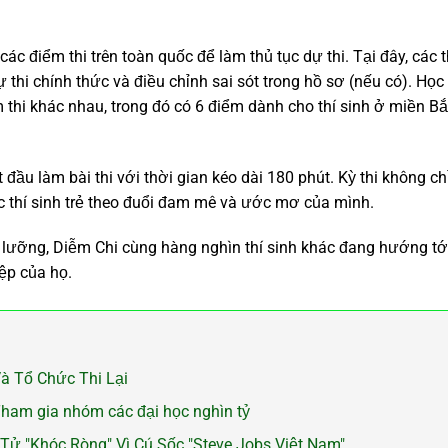
ác điểm thi trên toàn quốc để làm thủ tục dự thi. Tại đây, các t
ự thi chính thức và điều chỉnh sai sót trong hồ sơ (nếu có). Học
m thi khác nhau, trong đó có 6 điểm dành cho thí sinh ở miền Bắ
 đầu làm bài thi với thời gian kéo dài 180 phút. Kỳ thi không chỉ
c thí sinh trẻ theo đuổi đam mê và ước mơ của mình.
 lưỡng, Diễm Chi cùng hàng nghìn thí sinh khác đang hướng tớ
ệp của họ.
à Tổ Chức Thi Lại
Tham gia nhóm các đại học nghìn tỷ
Tử "Khóc Ròng" Vì Cú Sốc "Steve Jobs Việt Nam"