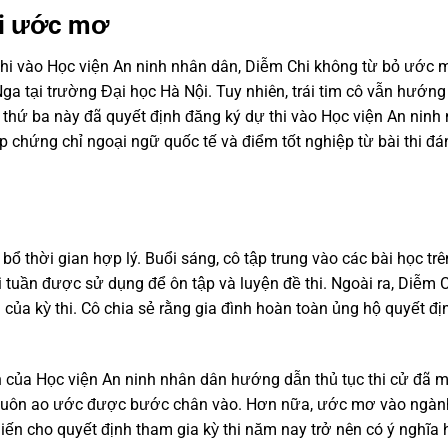
ổi ước mơ
hi vào Học viện An ninh nhân dân, Diễm Chi không từ bỏ ước 
ga tại trường Đại học Hà Nội. Tuy nhiên, trái tim cô vẫn hướng
m thứ ba này đã quyết định đăng ký dự thi vào Học viện An ninh
p chứng chỉ ngoại ngữ quốc tế và điểm tốt nghiệp từ bài thi đá
bổ thời gian hợp lý. Buổi sáng, cô tập trung vào các bài học trê
 tuần được sử dụng để ôn tập và luyện đề thi. Ngoài ra, Diễm 
ủa kỳ thi. Cô chia sẻ rằng gia đình hoàn toàn ủng hộ quyết đị
n của Học viện An ninh nhân dân hướng dẫn thủ tục thi cử đã 
cô luôn ao ước được bước chân vào. Hơn nữa, ước mơ vào ngàn
ến cho quyết định tham gia kỳ thi năm nay trở nên có ý nghĩa