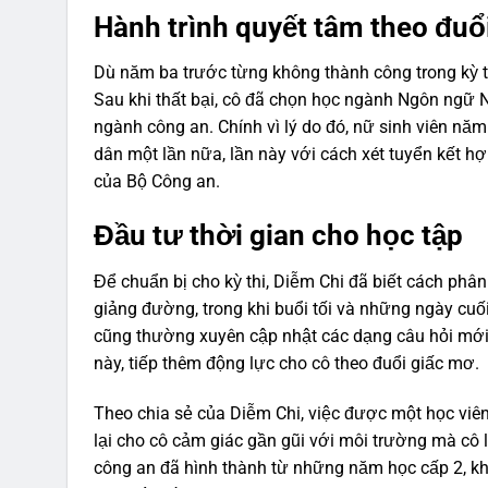
Hành trình quyết tâm theo đu
Dù năm ba trước từng không thành công trong kỳ t
Sau khi thất bại, cô đã chọn học ngành Ngôn ngữ N
ngành công an. Chính vì lý do đó, nữ sinh viên nă
dân một lần nữa, lần này với cách xét tuyển kết hợ
của Bộ Công an.
Đầu tư thời gian cho học tập
Để chuẩn bị cho kỳ thi, Diễm Chi đã biết cách phân 
giảng đường, trong khi buổi tối và những ngày cuối
cũng thường xuyên cập nhật các dạng câu hỏi mới c
này, tiếp thêm động lực cho cô theo đuổi giấc mơ.
Theo chia sẻ của Diễm Chi, việc được một học viê
lại cho cô cảm giác gần gũi với môi trường mà 
công an đã hình thành từ những năm học cấp 2, khi