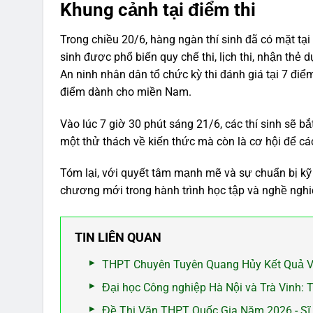
Khung cảnh tại điểm thi
Trong chiều 20/6, hàng ngàn thí sinh đã có mặt tại c
sinh được phổ biến quy chế thi, lịch thi, nhận thẻ d
An ninh nhân dân tổ chức kỳ thi đánh giá tại 7 điể
điểm dành cho miền Nam.
Vào lúc 7 giờ 30 phút sáng 21/6, các thí sinh sẽ bắt
một thử thách về kiến thức mà còn là cơ hội để cá
Tóm lại, với quyết tâm mạnh mẽ và sự chuẩn bị kỹ
chương mới trong hành trình học tập và nghề nghi
TIN LIÊN QUAN
THPT Chuyên Tuyên Quang Hủy Kết Quả V
Đại học Công nghiệp Hà Nội và Trà Vinh: 
Đề Thi Văn THPT Quốc Gia Năm 2026 - Sĩ 