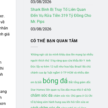
03/08/2026
Shark Bình Bị Truy Tố Liên Quan
Đến Vụ Rửa Tiền 319 Tỷ Đồng Cho
mơ.
Mr. Pips
 về
 nhân
03/08/2026
nh giá
CÓ THỂ BẠN QUAN TÂM
'Không ngờ cái áo mình khâu đưa lên mạng lại nhiều
người thích thú'
5 kg vàng qua cửa khẩu Bờ Y
Anh
n
Đức lấy vợ kém 12 tuổi như hoa hậu
Brazil
Bà chủ
Chi
chành cua áp 'luật ngầm' ở TP HCM và nhiều đàn
nh
bóng đá
em bị bắt
Bắt tổng giám đốc
Star Homes liên quan vụ lừa đảo mua nhà ở xã hội
mang
chăm sóc da
chăm sóc tóc
Chủ gara ở Củ Chi
h
tố bị hàng xóm hành hung sau khi hỏi tiền sửa xe
 hơn
cách chăm sóc da