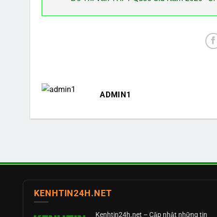
ADMIN1
KENHTIN24H.NET
Kenhtin24h.net
– Cập nhật những tin