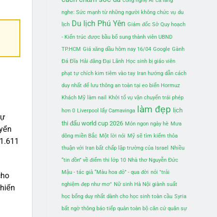
công nghệ AI
cả làng
nghe: Sức mạnh từ những người không chức vụ
du
Du lịch Phú Yên
lịch
Giám đốc Sở Quy hoạch
- Kiến trúc được bầu bổ sung thành viên UBND
TP.HCM
Giá xăng dầu hôm nay 16/04
Google
Gành
Đá Đĩa
Hải đăng Đại Lãnh
Học sinh bị giáo viên
phạt tự chích kim tiêm vào tay
Iran hướng dẫn cách
duy nhất để lưu thông an toàn tại eo biển Hormuz
Khách Mỹ làm nail
Khởi tố vụ vận chuyển trái phép
làm đẹp
lịch
hơn 0
Liverpool lấy Camavinga
sự
thi đấu world cup 2026
Món ngon ngày hè
Mưa
uyển
dông miền Bắc
Một lời nói
Mỹ sẽ tìm kiếm thỏa
21.611
thuận với Iran bất chấp lập trường của Israel
Nhiều
“tin đồn” về điểm thi lớp 10
Nhà thơ Nguyễn Đức
Mậu - tác giả “Màu hoa đỏ” - qua đời
nói "trải
cho
nghiệm đẹp như mơ"
Nữ sinh Hà Nội giành suất
chiến
học bổng duy nhất dành cho học sinh toàn cầu
Syria
bất ngờ thông báo tiếp quản toàn bộ căn cứ quân sự