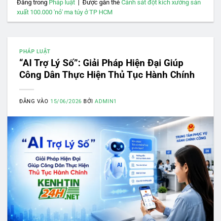
Đăng trong
Pháp luật
|
Được gắn thẻ
Cảnh sát đột kích xưởng sản
xuất 100.000 'nỏ' ma túy ở TP HCM
PHÁP LUẬT
“AI Trợ Lý Số”: Giải Pháp Hiện Đại Giúp
Công Dân Thực Hiện Thủ Tục Hành Chính
ĐĂNG VÀO
15/06/2026
BỞI
ADMIN1