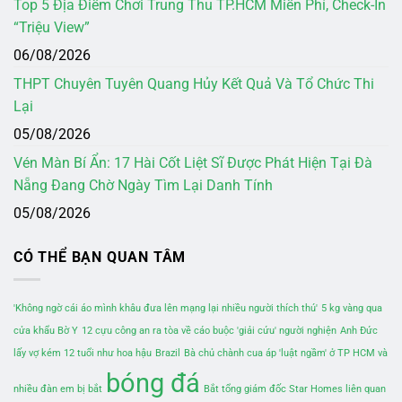
Top 5 Địa Điểm Chơi Trung Thu TP.HCM Miễn Phí, Check-In
“Triệu View”
06/08/2026
THPT Chuyên Tuyên Quang Hủy Kết Quả Và Tổ Chức Thi
Lại
05/08/2026
Vén Màn Bí Ẩn: 17 Hài Cốt Liệt Sĩ Được Phát Hiện Tại Đà
Nẵng Đang Chờ Ngày Tìm Lại Danh Tính
05/08/2026
CÓ THỂ BẠN QUAN TÂM
'Không ngờ cái áo mình khâu đưa lên mạng lại nhiều người thích thú'
5 kg vàng qua
cửa khẩu Bờ Y
12 cựu công an ra tòa về cáo buộc 'giải cứu' người nghiện
Anh Đức
lấy vợ kém 12 tuổi như hoa hậu
Brazil
Bà chủ chành cua áp 'luật ngầm' ở TP HCM và
bóng đá
nhiều đàn em bị bắt
Bắt tổng giám đốc Star Homes liên quan