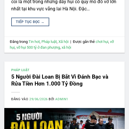
coi là một trong những dây hụi có quy mô đổ vỡ lớn
nhất tại khu vực vãng lai Hà Nội. Đặc…
TIẾP TỤC ĐỌC
→
Đăng trong
Tin hot
,
Pháp luật
,
Xã hội
|
Được gắn thẻ
chơi hụi
,
vỡ
hụi
,
vỡ hụi 500 tỷ ở đan phượng
,
xã hội
PHÁP LUẬT
5 Người Đài Loan Bị Bắt Vì Đánh Bạc và
Rửa Tiền Hơn 1.000 Tỷ Đồng
ĐĂNG VÀO
29/06/2026
BỞI
ADMIN1