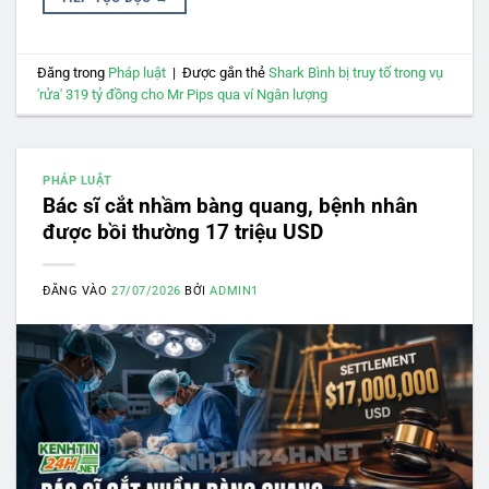
Đăng trong
Pháp luật
|
Được gắn thẻ
Shark Bình bị truy tố trong vụ
'rửa' 319 tỷ đồng cho Mr Pips qua ví Ngân lượng
PHÁP LUẬT
Bác sĩ cắt nhầm bàng quang, bệnh nhân
được bồi thường 17 triệu USD
ĐĂNG VÀO
27/07/2026
BỞI
ADMIN1