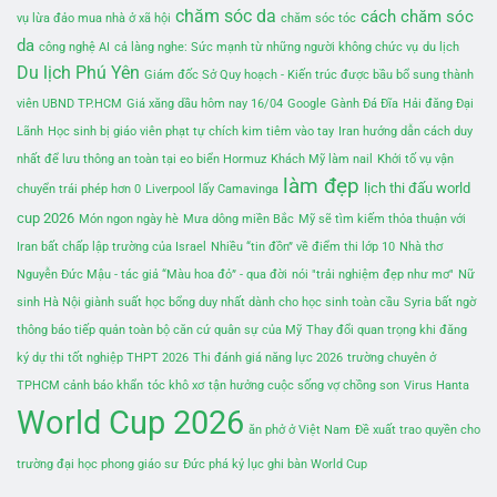
chăm sóc da
cách chăm sóc
vụ lừa đảo mua nhà ở xã hội
chăm sóc tóc
da
công nghệ AI
cả làng nghe: Sức mạnh từ những người không chức vụ
du lịch
Du lịch Phú Yên
Giám đốc Sở Quy hoạch - Kiến trúc được bầu bổ sung thành
viên UBND TP.HCM
Giá xăng dầu hôm nay 16/04
Google
Gành Đá Đĩa
Hải đăng Đại
Lãnh
Học sinh bị giáo viên phạt tự chích kim tiêm vào tay
Iran hướng dẫn cách duy
nhất để lưu thông an toàn tại eo biển Hormuz
Khách Mỹ làm nail
Khởi tố vụ vận
làm đẹp
lịch thi đấu world
chuyển trái phép hơn 0
Liverpool lấy Camavinga
cup 2026
Món ngon ngày hè
Mưa dông miền Bắc
Mỹ sẽ tìm kiếm thỏa thuận với
Iran bất chấp lập trường của Israel
Nhiều “tin đồn” về điểm thi lớp 10
Nhà thơ
Nguyễn Đức Mậu - tác giả “Màu hoa đỏ” - qua đời
nói "trải nghiệm đẹp như mơ"
Nữ
sinh Hà Nội giành suất học bổng duy nhất dành cho học sinh toàn cầu
Syria bất ngờ
thông báo tiếp quản toàn bộ căn cứ quân sự của Mỹ
Thay đổi quan trọng khi đăng
ký dự thi tốt nghiệp THPT 2026
Thi đánh giá năng lực 2026
trường chuyên ở
TPHCM cảnh báo khẩn
tóc khô xơ
tận hưởng cuộc sống vợ chồng son
Virus Hanta
World Cup 2026
ăn phở ở Việt Nam
Đề xuất trao quyền cho
trường đại học phong giáo sư
Đức phá kỷ lục ghi bàn World Cup