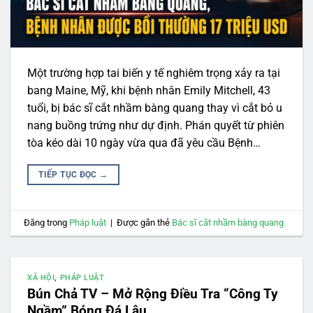
Một trường hợp tai biến y tế nghiêm trọng xảy ra tại
bang Maine, Mỹ, khi bệnh nhân Emily Mitchell, 43
tuổi, bị bác sĩ cắt nhầm bàng quang thay vì cắt bỏ u
nang buồng trứng như dự định. Phán quyết từ phiên
tòa kéo dài 10 ngày vừa qua đã yêu cầu Bệnh…
TIẾP TỤC ĐỌC
→
Đăng trong
Pháp luật
|
Được gắn thẻ
Bác sĩ cắt nhầm bàng quang
XÃ HỘI
,
PHÁP LUẬT
Bún Chả TV – Mở Rộng Điều Tra “Công Ty
Ngầm” Bóng Đá Lậu