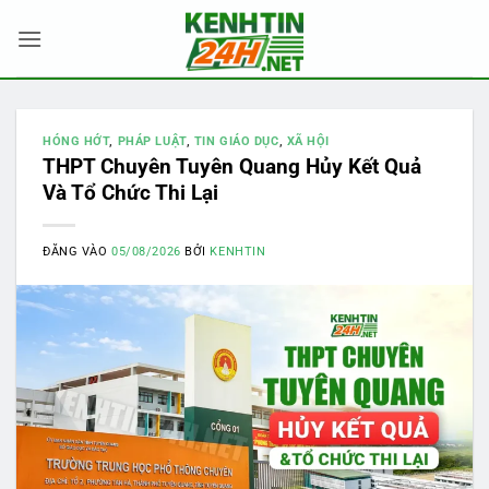
Bỏ
qua
nội
dung
HÓNG HỚT
,
PHÁP LUẬT
,
TIN GIÁO DỤC
,
XÃ HỘI
THPT Chuyên Tuyên Quang Hủy Kết Quả
Và Tổ Chức Thi Lại
ĐĂNG VÀO
05/08/2026
BỞI
KENHTIN