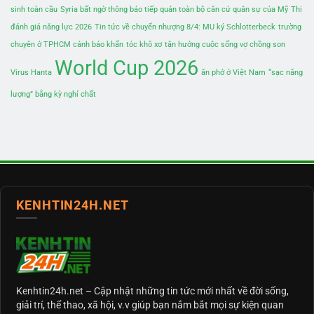
sinh toàn cầu
Syria bất ngờ thông báo tiếp quản toàn bộ căn cứ quân sự của Mỹ
Thi
đánh giá năng lực 2026
Tin tức về chuyển nhượng 8/4: MU ký Schlotterbeck
trường
chuyên ở TPHCM cảnh báo khẩn
tóc khô xơ
tận hưởng cuộc sống vợ chồng son
World Cup 2026
Virus Hanta
ăn phở ở Việt Nam
“sạc năng
lượng” bằng kỳ nghỉ chất
KENHTIN24H.NET
Kenhtin24h.net
– Cập nhật những tin tức mới nhất về đời sống,
giải trí, thể thao, xã hội, v.v giúp bạn nắm bắt mọi sự kiện quan