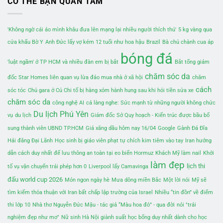
CÓ THỂ BẠN QUAN TÂM
'Không ngờ cái áo mình khâu đưa lên mạng lại nhiều người thích thú'
5 kg vàng qua
cửa khẩu Bờ Y
Anh Đức lấy vợ kém 12 tuổi như hoa hậu
Brazil
Bà chủ chành cua áp
bóng đá
'luật ngầm' ở TP HCM và nhiều đàn em bị bắt
Bắt tổng giám
chăm sóc da
đốc Star Homes liên quan vụ lừa đảo mua nhà ở xã hội
chăm
cách
sóc tóc
Chủ gara ở Củ Chi tố bị hàng xóm hành hung sau khi hỏi tiền sửa xe
chăm sóc da
công nghệ AI
cả làng nghe: Sức mạnh từ những người không chức
Du lịch Phú Yên
vụ
du lịch
Giám đốc Sở Quy hoạch - Kiến trúc được bầu bổ
sung thành viên UBND TP.HCM
Giá xăng dầu hôm nay 16/04
Google
Gành Đá Đĩa
Hải đăng Đại Lãnh
Học sinh bị giáo viên phạt tự chích kim tiêm vào tay
Iran hướng
dẫn cách duy nhất để lưu thông an toàn tại eo biển Hormuz
Khách Mỹ làm nail
Khởi
làm đẹp
lịch thi
tố vụ vận chuyển trái phép hơn 0
Liverpool lấy Camavinga
đấu world cup 2026
Món ngon ngày hè
Mưa dông miền Bắc
Một lời nói
Mỹ sẽ
tìm kiếm thỏa thuận với Iran bất chấp lập trường của Israel
Nhiều “tin đồn” về điểm
thi lớp 10
Nhà thơ Nguyễn Đức Mậu - tác giả “Màu hoa đỏ” - qua đời
nói "trải
nghiệm đẹp như mơ"
Nữ sinh Hà Nội giành suất học bổng duy nhất dành cho học