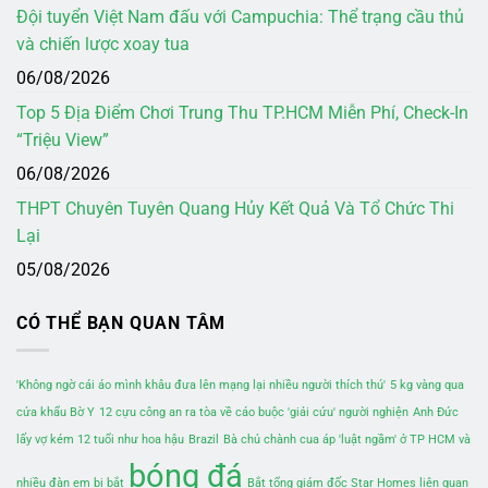
Đội tuyển Việt Nam đấu với Campuchia: Thể trạng cầu thủ
và chiến lược xoay tua
06/08/2026
Top 5 Địa Điểm Chơi Trung Thu TP.HCM Miễn Phí, Check-In
“Triệu View”
06/08/2026
THPT Chuyên Tuyên Quang Hủy Kết Quả Và Tổ Chức Thi
Lại
05/08/2026
CÓ THỂ BẠN QUAN TÂM
'Không ngờ cái áo mình khâu đưa lên mạng lại nhiều người thích thú'
5 kg vàng qua
cửa khẩu Bờ Y
12 cựu công an ra tòa về cáo buộc 'giải cứu' người nghiện
Anh Đức
lấy vợ kém 12 tuổi như hoa hậu
Brazil
Bà chủ chành cua áp 'luật ngầm' ở TP HCM và
bóng đá
nhiều đàn em bị bắt
Bắt tổng giám đốc Star Homes liên quan