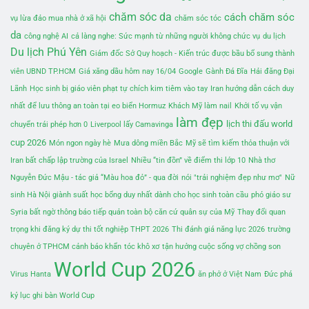
chăm sóc da
cách chăm sóc
vụ lừa đảo mua nhà ở xã hội
chăm sóc tóc
da
công nghệ AI
cả làng nghe: Sức mạnh từ những người không chức vụ
du lịch
Du lịch Phú Yên
Giám đốc Sở Quy hoạch - Kiến trúc được bầu bổ sung thành
viên UBND TP.HCM
Giá xăng dầu hôm nay 16/04
Google
Gành Đá Đĩa
Hải đăng Đại
Lãnh
Học sinh bị giáo viên phạt tự chích kim tiêm vào tay
Iran hướng dẫn cách duy
nhất để lưu thông an toàn tại eo biển Hormuz
Khách Mỹ làm nail
Khởi tố vụ vận
làm đẹp
lịch thi đấu world
chuyển trái phép hơn 0
Liverpool lấy Camavinga
cup 2026
Món ngon ngày hè
Mưa dông miền Bắc
Mỹ sẽ tìm kiếm thỏa thuận với
Iran bất chấp lập trường của Israel
Nhiều “tin đồn” về điểm thi lớp 10
Nhà thơ
Nguyễn Đức Mậu - tác giả “Màu hoa đỏ” - qua đời
nói "trải nghiệm đẹp như mơ"
Nữ
sinh Hà Nội giành suất học bổng duy nhất dành cho học sinh toàn cầu
phó giáo sư
Syria bất ngờ thông báo tiếp quản toàn bộ căn cứ quân sự của Mỹ
Thay đổi quan
trọng khi đăng ký dự thi tốt nghiệp THPT 2026
Thi đánh giá năng lực 2026
trường
chuyên ở TPHCM cảnh báo khẩn
tóc khô xơ
tận hưởng cuộc sống vợ chồng son
World Cup 2026
Virus Hanta
ăn phở ở Việt Nam
Đức phá
kỷ lục ghi bàn World Cup