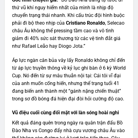
thứ vũ khí nguy hiểm nhất của mình là nhịp độ
chuyển trạng thái nhanh. Khi cấu trúc đội hình buộc
phải đi bộ theo nhịp của
Cristiano Ronaldo
, Selecao
châu Âu không thể pressing tầm cao và vô tình
giảm đi 40% sức sát thương từ các vệ tinh đắt giá
như Rafael Leão hay Diogo Jota.”
Áp lực ngàn cân bủa vây lấy Ronaldo không chỉ đến
từ áp lực truyền thông về kỷ lục ghi bàn ở 6 kỳ World
Cup. Nó đến từ sự mâu thuẫn nội tại: Cái tôi vĩ đại
của anh muốn cống hiến, nhưng thể trạng tuổi 41
đang biến anh thành một “gánh nặng chiến thuật”
trong sơ đồ bóng đá hiện đại đòi hỏi cường độ cao.
Vũ điệu cuối cùng đối mặt với làn sóng hoài nghi
Kết quả đáng quên trong ngày ra quân trận đấu Bồ
Đào Nha vs Congo đẩy nhà cựu vương châu Âu vào