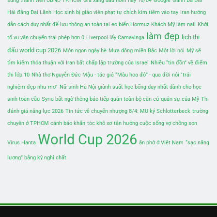
sung thành viên UBND TP.HCM
Giá xăng dầu hôm nay 16/04
Google
Gành Đá Đĩa
Hải đăng Đại Lãnh
Học sinh bị giáo viên phạt tự chích kim tiêm vào tay
Iran hướng
dẫn cách duy nhất để lưu thông an toàn tại eo biển Hormuz
Khách Mỹ làm nail
Khởi
làm đẹp
lịch thi
tố vụ vận chuyển trái phép hơn 0
Liverpool lấy Camavinga
đấu world cup 2026
Món ngon ngày hè
Mưa dông miền Bắc
Một lời nói
Mỹ sẽ
tìm kiếm thỏa thuận với Iran bất chấp lập trường của Israel
Nhiều “tin đồn” về điểm
thi lớp 10
Nhà thơ Nguyễn Đức Mậu - tác giả “Màu hoa đỏ” - qua đời
nói "trải
nghiệm đẹp như mơ"
Nữ sinh Hà Nội giành suất học bổng duy nhất dành cho học
sinh toàn cầu
Syria bất ngờ thông báo tiếp quản toàn bộ căn cứ quân sự của Mỹ
Thi
đánh giá năng lực 2026
Tin tức về chuyển nhượng 8/4: MU ký Schlotterbeck
trường
chuyên ở TPHCM cảnh báo khẩn
tóc khô xơ
tận hưởng cuộc sống vợ chồng son
World Cup 2026
Virus Hanta
ăn phở ở Việt Nam
“sạc năng
lượng” bằng kỳ nghỉ chất