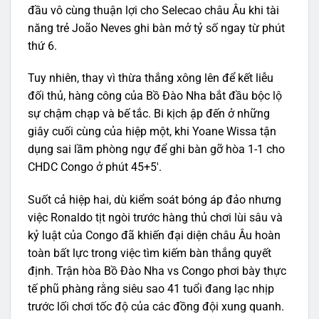
đầu vô cùng thuận lợi cho Selecao châu Âu khi tài
năng trẻ João Neves ghi bàn mở tỷ số ngay từ phút
thứ 6.
Tuy nhiên, thay vì thừa thắng xông lên để kết liễu
đối thủ, hàng công của Bồ Đào Nha bắt đầu bộc lộ
sự chậm chạp và bế tắc. Bi kịch ập đến ở những
giây cuối cùng của hiệp một, khi Yoane Wissa tận
dụng sai lầm phòng ngự để ghi bàn gỡ hòa 1-1 cho
CHDC Congo ở phút 45+5′.
Suốt cả hiệp hai, dù kiểm soát bóng áp đảo nhưng
việc Ronaldo tịt ngòi trước hàng thủ chơi lùi sâu và
kỷ luật của Congo đã khiến đại diện châu Âu hoàn
toàn bất lực trong việc tìm kiếm bàn thắng quyết
định. Trận hòa Bồ Đào Nha vs Congo phơi bày thực
tế phũ phàng rằng siêu sao 41 tuổi đang lạc nhịp
trước lối chơi tốc độ của các đồng đội xung quanh.