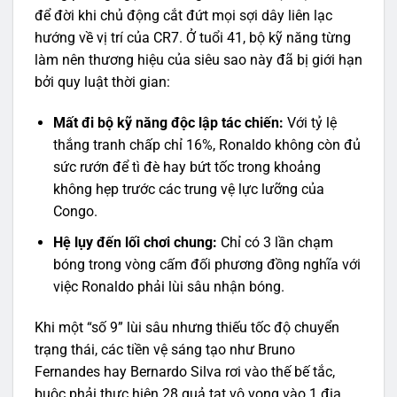
để đời khi chủ động cắt đứt mọi sợi dây liên lạc
hướng về vị trí của CR7. Ở tuổi 41, bộ kỹ năng từng
làm nên thương hiệu của siêu sao này đã bị giới hạn
bởi quy luật thời gian:
Mất đi bộ kỹ năng độc lập tác chiến:
Với tỷ lệ
thắng tranh chấp chỉ 16%, Ronaldo không còn đủ
sức rướn để tì đè hay bứt tốc trong khoảng
không hẹp trước các trung vệ lực lưỡng của
Congo.
Hệ lụy đến lối chơi chung:
Chỉ có 3 lần chạm
bóng trong vòng cấm đối phương đồng nghĩa với
việc Ronaldo phải lùi sâu nhận bóng.
Khi một “số 9” lùi sâu nhưng thiếu tốc độ chuyển
trạng thái, các tiền vệ sáng tạo như Bruno
Fernandes hay Bernardo Silva rơi vào thế bế tắc,
buộc phải thực hiện 28 quả tạt vô vọng vào 1 địa