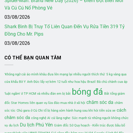
Spider-Man: Brand New Day (2026) – Điểm Đột Biến Mới
Và Cú Cú Nổ Phòng Vé
03/08/2026
Shark Bình Bị Truy Tố Liên Quan Đến Vụ Rửa Tiền 319 Tỷ
Đồng Cho Mr. Pips
03/08/2026
CÓ THỂ BẠN QUAN TÂM
'Không ngờ cái áo mình khâu đưa lên mạng lại nhiều người thích thú'
5 kg vàng qua
cửa khẩu Bờ Y
Anh Đức lấy vợ kém 12 tuổi như hoa hậu
Brazil
Bà chủ chành cua áp
bóng đá
'luật ngầm' ở TP HCM và nhiều đàn em bị bắt
Bắt tổng giám
chăm sóc da
đốc Star Homes liên quan vụ lừa đảo mua nhà ở xã hội
chăm
cách
sóc tóc
Chủ gara ở Củ Chi tố bị hàng xóm hành hung sau khi hỏi tiền sửa xe
chăm sóc da
công nghệ AI
cả làng nghe: Sức mạnh từ những người không chức
Du lịch Phú Yên
vụ
du lịch
Giám đốc Sở Quy hoạch - Kiến trúc được bầu bổ