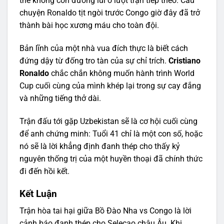
thế không còn đường lui ở lượt trận tiếp theo. Câu
chuyện Ronaldo tịt ngòi trước Congo giờ đây đã trở
thành bài học xương máu cho toàn đội.
Bản lĩnh của một nhà vua đích thực là biết cách
đứng dậy từ đống tro tàn của sự chỉ trích.
Cristiano
Ronaldo
chắc chắn không muốn hành trình World
Cup cuối cùng của mình khép lại trong sự cay đắng
và những tiếng thở dài.
Trận đấu tới gặp Uzbekistan sẽ là cơ hội cuối cùng
để anh chứng minh: Tuổi 41 chỉ là một con số, hoặc
nó sẽ là lời khẳng định đanh thép cho thấy kỷ
nguyên thống trị của một huyền thoại đã chính thức
đi đến hồi kết.
Kết Luận
Trận hòa tai hại giữa Bồ Đào Nha vs Congo là lời
cảnh báo đanh thép cho Selecao châu Âu. Khi