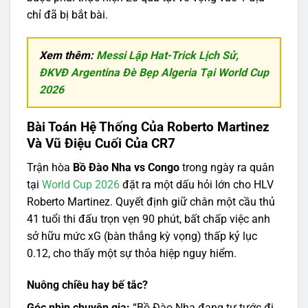
chỉ đã bị bắt bài.
Xem thêm:
Messi Lập Hat-Trick Lịch Sử,
ĐKVĐ Argentina Đè Bẹp Algeria Tại World Cup
2026
Bài Toán Hệ Thống Của Roberto Martinez
Và Vũ Điệu Cuối Của CR7
Trận hòa
Bồ Đào Nha vs Congo
trong ngày ra quân
tại
World Cup 2026
đặt ra một dấu hỏi lớn cho HLV
Roberto Martinez. Quyết định giữ chân một cầu thủ
41 tuổi thi đấu trọn vẹn 90 phút, bất chấp việc anh
sở hữu mức xG (bàn thắng kỳ vọng) thấp kỷ lục
0.12, cho thấy một sự thỏa hiệp nguy hiểm.
Nuông chiều hay bế tắc?
Góc nhìn chuyên gia:
“Bồ Đào Nha đang tự tước đi