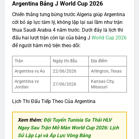
Argentina Bảng J World Cup 2026
Chiến thắng tưng bừng trước Algeria giúp Argentina
cởi bỏ áp lực tâm lý, không lặp lại sai lầm như trận
thua Saudi Arabia 4 năm trước. Dưới đây là lịch thi
đấu hai lượt trận còn lại của bảng J
World Cup 2026
để người hâm mộ tiện theo dõi:
Trận
Ngày thi đấu
Địa điểm
Argentina vs Áo
22/06/2026
Arlington, Texas
Argentina vs
Kansas City,
27/06/2026
Jordan
Missouri
Lịch Thi Đấu Tiếp Theo Của Argentina
Xem thêm:
Đội Tuyển Tunisia Sa Thải HLV
Ngay Sau Trận Mở Màn World Cup 2026: Lịch
Sử Lặp Lại và Áp Lực Vòng Bảng