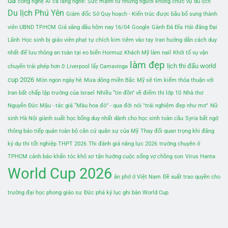
da
công nghệ AI
cả làng nghe: Sức mạnh từ những người không chức vụ
du lịch
Du lịch Phú Yên
Giám đốc Sở Quy hoạch - Kiến trúc được bầu bổ sung thành
viên UBND TP.HCM
Giá xăng dầu hôm nay 16/04
Google
Gành Đá Đĩa
Hải đăng Đại
Lãnh
Học sinh bị giáo viên phạt tự chích kim tiêm vào tay
Iran hướng dẫn cách duy
nhất để lưu thông an toàn tại eo biển Hormuz
Khách Mỹ làm nail
Khởi tố vụ vận
làm đẹp
lịch thi đấu world
chuyển trái phép hơn 0
Liverpool lấy Camavinga
cup 2026
Món ngon ngày hè
Mưa dông miền Bắc
Mỹ sẽ tìm kiếm thỏa thuận với
Iran bất chấp lập trường của Israel
Nhiều “tin đồn” về điểm thi lớp 10
Nhà thơ
Nguyễn Đức Mậu - tác giả “Màu hoa đỏ” - qua đời
nói "trải nghiệm đẹp như mơ"
Nữ
sinh Hà Nội giành suất học bổng duy nhất dành cho học sinh toàn cầu
Syria bất ngờ
thông báo tiếp quản toàn bộ căn cứ quân sự của Mỹ
Thay đổi quan trọng khi đăng
ký dự thi tốt nghiệp THPT 2026
Thi đánh giá năng lực 2026
trường chuyên ở
TPHCM cảnh báo khẩn
tóc khô xơ
tận hưởng cuộc sống vợ chồng son
Virus Hanta
World Cup 2026
ăn phở ở Việt Nam
Đề xuất trao quyền cho
trường đại học phong giáo sư
Đức phá kỷ lục ghi bàn World Cup