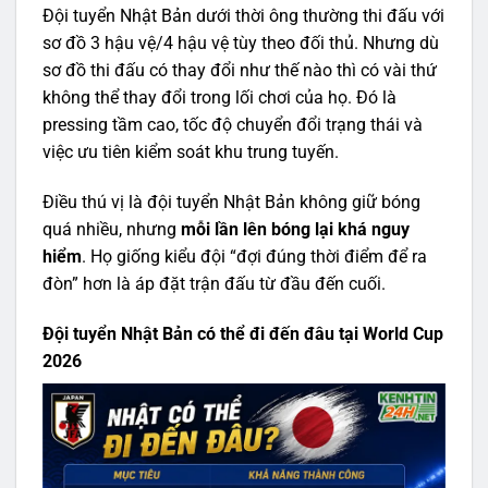
Đội tuyển Nhật Bản dưới thời ông thường thi đấu với
sơ đồ 3 hậu vệ/4 hậu vệ tùy theo đối thủ. Nhưng dù
sơ đồ thi đấu có thay đổi như thế nào thì có vài thứ
không thể thay đổi trong lối chơi của họ. Đó là
pressing tầm cao, tốc độ chuyển đổi trạng thái và
việc ưu tiên kiểm soát khu trung tuyến.
Điều thú vị là đội tuyển Nhật Bản không giữ bóng
quá nhiều, nhưng
mỗi lần lên bóng lại khá nguy
hiểm
. Họ giống kiểu đội “đợi đúng thời điểm để ra
đòn” hơn là áp đặt trận đấu từ đầu đến cuối.
Đội tuyển Nhật Bản có thể đi đến đâu tại World Cup
2026