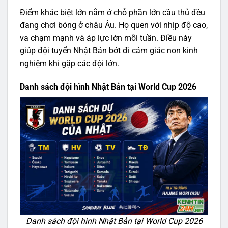
Điểm khác biệt lớn nằm ở chỗ phần lớn cầu thủ đều
đang chơi bóng ở châu Âu. Họ quen với nhịp độ cao,
va chạm mạnh và áp lực lớn mỗi tuần. Điều này
giúp đội tuyển Nhật Bản bớt đi cảm giác non kinh
nghiệm khi gặp các đội lớn.
Danh sách đội hình Nhật Bản tại World Cup 2026
Danh sách đội hình Nhật Bản tại World Cup 2026