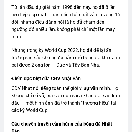
Từ lần đầu dự giải năm 1998 đến nay, họ đã 8 lần
liên tiếp góp mặt. Thành tích tốt nhất vẫn là vòng 16
đội, nhưng điều đáng nói là họ đã chạm đến
ngưỡng đó nhiều lần, không phải chỉ một lần may
mắn.
Nhưng trong kỳ World Cup 2022, họ đã để lại ấn
tượng sâu sắc cho người hâm mộ bóng đá khi đánh
bại được 2 ông lớn – Đức và Tây Ban Nha.
Điểm đặc biệt của CĐV Nhật Bản
CĐV Nhật nổi tiếng toàn thế giới vì
sự văn minh
. Họ
không chỉ cổ vũ, mà còn dọn sạch khán đài sau trận
đấu – một hình ảnh đã trở thành “thương hiệu” tại
các kỳ World Cup.
Câu chuyện truyền cảm hứng của bóng đá Nhật
Bản