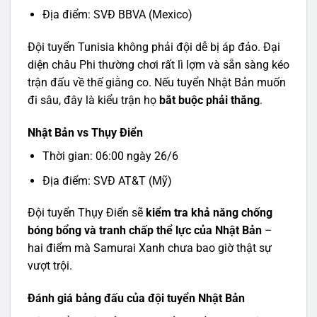
Địa điểm: SVĐ BBVA (Mexico)
Đội tuyển Tunisia không phải đội dễ bị áp đảo. Đại
diện châu Phi thường chơi rất lì lợm và sẵn sàng kéo
trận đấu về thế giằng co. Nếu tuyển Nhật Bản muốn
đi sâu, đây là kiểu trận họ
bắt buộc phải thắng
.
Nhật Bản vs Thụy Điển
Thời gian: 06:00 ngày 26/6
Địa điểm: SVĐ AT&T (Mỹ)
Đội tuyển Thụy Điển sẽ
kiểm tra khả năng chống
bóng bổng và tranh chấp thể lực của Nhật Bản
–
hai điểm mà Samurai Xanh chưa bao giờ thật sự
vượt trội.
Đánh giá bảng đấu của đội tuyển Nhật Bản