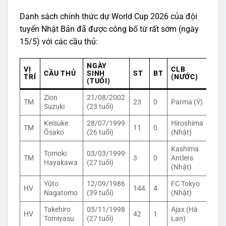
Danh sách chính thức dự World Cup 2026 của đội
tuyển Nhật Bản đã được công bố từ rất sớm (ngày
15/5) với các cầu thủ:
NGÀY
VỊ
CLB
CẦU THỦ
SINH
ST
BT
TRÍ
(NƯỚC)
(TUỔI)
Zion
21/08/2002
TM
23
0
Parma (Ý)
Suzuki
(23 tuổi)
Keisuke
28/07/1999
Hiroshima
TM
11
0
Ōsako
(26 tuổi)
(Nhật)
Kashima
Tomoki
03/03/1999
TM
3
0
Antlers
Hayakawa
(27 tuổi)
(Nhật)
Yūto
12/09/1986
FC Tokyo
HV
144
4
Nagatomo
(39 tuổi)
(Nhật)
Takehiro
05/11/1998
Ajax (Hà
HV
42
1
Tomiyasu
(27 tuổi)
Lan)