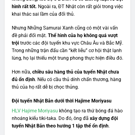
hình rất tốt.
Ngoài ra, ĐT Nhật còn rất giỏi trong việc
khai thác sai lầm của đối thủ.
Nhưng Những Samurai Xanh cũng có một vài vấn
đề phải đối mặt.
Thể hình của họ không quá vượt
trội
trước các đội tuyển khu vực Châu Âu và Bắc Mỹ.
Trong những trận đấu cần “kết liễu” cơ hội thật lạnh
lùng, họ lại thiếu một trung phong thực hiện điều đó.
Hơn nữa,
chiều sâu hàng thủ của tuyển Nhật chưa
đủ ổn định
. Nếu có cầu thủ dính chấn thương, hàng
thủ của họ rất dễ bị chọc thủng.
Đội tuyển Nhật Bản dưới thời Hajime Moriyasu
HLV Hajime Moriyasu
không tạo ra thứ bóng đá hào
nhoáng kiểu tiki-taka. Do đó, ông đã
xây dựng đội
tuyển Nhật Bản theo hướng 1 tập thể ổn định
.