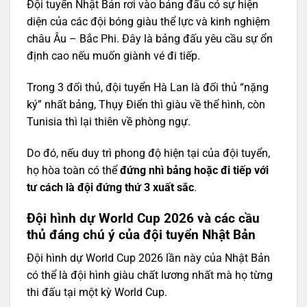
Đội tuyển Nhật Bản rơi vào bảng đấu có sự hiện
diện của các đội bóng giàu thể lực và kinh nghiệm
châu Âu – Bắc Phi. Đây là bảng đấu yêu cầu sự ổn
định cao nếu muốn giành vé đi tiếp.
Trong 3 đối thủ, đội tuyển Hà Lan là đối thủ “nặng
ký” nhất bảng, Thụy Điển thì giàu về thể hình, còn
Tunisia thì lại thiên về phòng ngự.
Do đó, nếu duy trì phong độ hiện tại của đội tuyển,
họ hòa toàn có thể
đứng nhì bảng hoặc đi tiếp với
tư cách là đội đứng thứ 3 xuất sắc
.
Đội hình dự World Cup 2026 và các cầu
thủ đáng chú ý của đội tuyển Nhật Bản
Đội hình dự World Cup 2026 lần này của Nhật Bản
có thể là đội hình giàu chất lương nhất mà họ từng
thi đấu tại một kỳ World Cup.