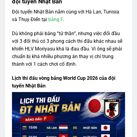
đội tuyển Nhật Bản
Đội tuyển Nhật Bản nằm cùng với Hà Lan, Tunisia
và Thụy Điển tại
bảng F
.
Dù không phải bảng “tử thần”, nhưng việc đối đầu
với 3 đối thủ có 3 phong cách thi đấu khác nhau sẽ
khiến HLV Moriyasu khá là đau đầu. Vì ông sẽ phải
chuẩn bị khá nhiều phương án thay vị chỉ trung
thành với 1 cách chơi cố định.
Lịch thi đấu vòng bảng World Cup 2026 của đội
tuyển Nhật Bản