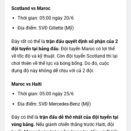
Scotland vs Maroc
Thời gian: 05:00 ngày 20/6
Địa điểm: SVĐ Gillette (Mỹ)
Đây rất có thể là
trận đấu quyết định số phận của 2
đội tuyển tại bảng đấu
. Đội tuyển Maroc có lợi thế
về tốc độ và kỹ thuật. Còn đội tuyển Scotland thì lại
chơi thiên về thể lực và bóng bổng. Do đó, cuộc
đụng độ này không dễ chịu với cả 2 đội.
Maroc vs Haiti
Thời gian: 05:00 ngày 25/6
Địa điểm: SVĐ Mercedes-Benz (Mỹ)
Đây có thể là
trận đấu dễ thở nhất của đội tuyển tại
vòng bảng.
Nếu giành chiến thắng trước Haiti, đội