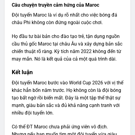
Câu chuyện truyền cảm hứng của Maroc
Đội tuyển Maroc là ví dụ rõ nhất cho việc bóng đá
châu Phi không còn đứng ngoài cuộc chơi.
Họ đầu tư bài bản cho đào tạo trẻ, tận dụng nguồn
cầu thủ gốc Maroc tại châu Âu và xây dựng bản sắc
chiến thuật rõ ràng. Kỳ tích năm 2022 không đến từ
may mắn. Nó là kết quả của cả một quá trình dài.
Kết luận
Đội tuyển Maroc bước vào World Cup 2026 với vị thế
khác hẳn bốn năm trước. Họ không còn là đội bóng
tạo bất ngờ rồi biến mất. Đây là một tập thể thật sự
mạnh, giàu bản sắc và đủ khả năng cạnh tranh với
nhiều đội tuyển lớn.
Có thể ĐT Maroc chưa phải ứng viên vô địch.
Nhưng nếu bạn muốn tìm một đội tuyển vừa giàu