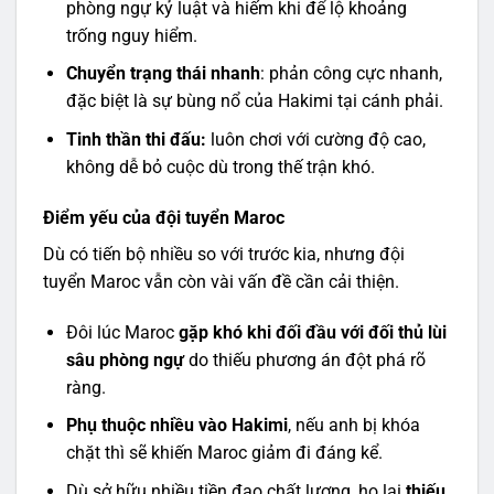
phòng ngự kỷ luật và hiếm khi để lộ khoảng
trống nguy hiểm.
Chuyển trạng thái nhanh
: phản công cực nhanh,
đặc biệt là sự bùng nổ của Hakimi tại cánh phải.
Tinh thần thi đấu:
luôn chơi với cường độ cao,
không dễ bỏ cuộc dù trong thế trận khó.
Điểm yếu của đội tuyển Maroc
Dù có tiến bộ nhiều so với trước kia, nhưng đội
tuyển Maroc vẫn còn vài vấn đề cần cải thiện.
Đôi lúc Maroc
gặp khó khi đối đầu với đối thủ lùi
sâu phòng ngự
do thiếu phương án đột phá rõ
ràng.
Phụ thuộc nhiều vào Hakimi
, nếu anh bị khóa
chặt thì sẽ khiến Maroc giảm đi đáng kể.
Dù sở hữu nhiều tiền đạo chất lượng, họ lại
thiếu