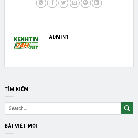
ADMIN1
TÌM KIẾM
BÀI VIẾT MỚI