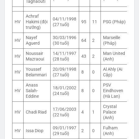
Tagnaouti
Achraf
04/11/1998
HV
Hakimi (đội
95
11
PSG (Pháp)
(27 tuổi)
trưởng)
Nayef
30/03/1996
Marseille
HV
64
2
Aguerd
(30 tuổi)
(Pháp)
Noussair
14/11/1997
Man United
HV
43
2
Mazraoui
(28 tuổi)
(Anh)
Youssef
20/09/1998
Al Ahly (Ai
HV
8
0
Belammari
(27 tuổi)
Cập)
Anass
PSV
18/01/2002
HV
Salah-
8
0
Eindhoven
(24 tuổi)
Eddine
(Hà Lan)
Crystal
17/06/2003
HV
Chadi Riad
4
1
Palace
(22 tuổi)
(Anh)
09/01/1997
Fulham
HV
Issa Diop
2
0
(29 tuổi)
(Anh)