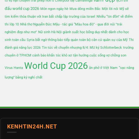
lịch thi
tố vụ vận chuyển trái phép hơn 0
Liverpool lấy Camavinga
đấu world cup 2026
Món ngon ngày hè
Mưa dông miền Bắc
Một lời nói
Mỹ sẽ
tìm kiếm thỏa thuận với Iran bất chấp lập trường của Israel
Nhiều “tin đồn” về điểm
thi lớp 10
Nhà thơ Nguyễn Đức Mậu - tác giả “Màu hoa đỏ” - qua đời
nói "trải
nghiệm đẹp như mơ"
Nữ sinh Hà Nội giành suất học bổng duy nhất dành cho học
sinh toàn cầu
Syria bất ngờ thông báo tiếp quản toàn bộ căn cứ quân sự của Mỹ
Thi
đánh giá năng lực 2026
Tin tức về chuyển nhượng 8/4: MU ký Schlotterbeck
trường
chuyên ở TPHCM cảnh báo khẩn
tóc khô xơ
tận hưởng cuộc sống vợ chồng son
World Cup 2026
Virus Hanta
ăn phở ở Việt Nam
“sạc năng
lượng” bằng kỳ nghỉ chất
KENHTIN24H.NET