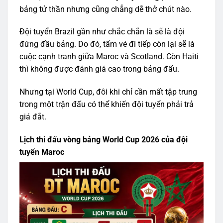
bảng tử thần nhưng cũng chẳng dễ thở chút nào.
Đội tuyển Brazil gần như chắc chắn là sẽ là đội
đứng đầu bảng. Do đó, tấm vé đi tiếp còn lại sẽ là
cuộc cạnh tranh giữa Maroc và Scotland. Còn Haiti
thì không được đánh giá cao trong bảng đấu.
Nhưng tại World Cup, đôi khi chỉ cần mất tập trung
trong một trận đấu có thể khiến đội tuyển phải trả
giá đắt.
Lịch thi đấu vòng bảng World Cup 2026 của đội
tuyển Maroc