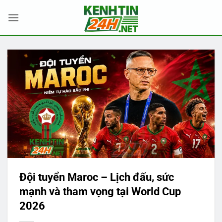
Bỏ
qua
nội
dung
Đội tuyển Maroc – Lịch đấu, sức
mạnh và tham vọng tại World Cup
2026