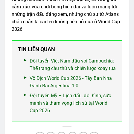
cảm xúc, vừa chơi bóng hiện đại và luôn mang tới
những trận đấu đáng xem, những chú sư tử Atlans
chắc chắn là cái tên không nên bỏ qua ở World Cup
2026.
TIN LIÊN QUAN
Đội tuyển Việt Nam đấu với Campuchia:
Thể trạng cầu thủ và chiến lược xoay tua
Vô Địch World Cup 2026 - Tây Ban Nha
Đánh Bại Argentina 1-0
Đội tuyển Mỹ – Lịch đấu, đội hình, sức
mạnh và tham vọng lịch sử tại World
Cup 2026