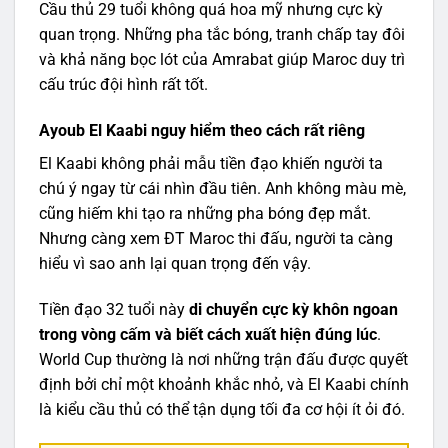
Cầu thủ 29 tuổi không quá hoa mỹ nhưng cực kỳ
quan trọng. Những pha tắc bóng, tranh chấp tay đôi
và khả năng bọc lót của Amrabat giúp Maroc duy trì
cấu trúc đội hình rất tốt.
Ayoub El Kaabi nguy hiểm theo cách rất riêng
El Kaabi không phải mẫu tiền đạo khiến người ta
chú ý ngay từ cái nhìn đầu tiên. Anh không màu mè,
cũng hiếm khi tạo ra những pha bóng đẹp mắt.
Nhưng càng xem ĐT Maroc thi đấu, người ta càng
hiểu vì sao anh lại quan trọng đến vậy.
Tiền đạo 32 tuổi này
di chuyển cực kỳ khôn ngoan
trong vòng cấm và biết cách xuất hiện đúng lúc
.
World Cup thường là nơi những trận đấu được quyết
định bởi chỉ một khoảnh khắc nhỏ, và El Kaabi chính
là kiểu cầu thủ có thể tận dụng tối đa cơ hội ít ỏi đó.