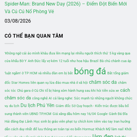
Spider-Man: Brand New Day (2026) – Điểm Đột Biến Mới
Và Cú Cú Nổ Phòng Vé
03/08/2026
CÓ THỂ BẠN QUAN TÂM
'Không ngờ cái áo mình khâu đưa lên mạng lại nhiều người thích thú'
5 kg vàng qua
cửa khẩu Bờ Y
Anh Đức lấy vợ kém 12 tuổi như hoa hậu
Brazil
Bà chủ chành cua áp
bóng đá
'luật ngầm' ở TP HCM và nhiều đàn em bị bắt
Bắt tổng giám
chăm sóc da
đốc Star Homes liên quan vụ lừa đảo mua nhà ở xã hội
chăm
cách
sóc tóc
Chủ gara ở Củ Chi tố bị hàng xóm hành hung sau khi hỏi tiền sửa xe
chăm sóc da
công nghệ AI
cả làng nghe: Sức mạnh từ những người không chức
Du lịch Phú Yên
vụ
du lịch
Giám đốc Sở Quy hoạch - Kiến trúc được bầu bổ
sung thành viên UBND TP.HCM
Giá xăng dầu hôm nay 16/04
Google
Gành Đá Đĩa
Hải đăng Đại Lãnh
Học sinh bị giáo viên phạt tự chích kim tiêm vào tay
Iran hướng
dẫn cách duy nhất để lưu thông an toàn tại eo biển Hormuz
Khách Mỹ làm nail
Khởi
làm đẹp