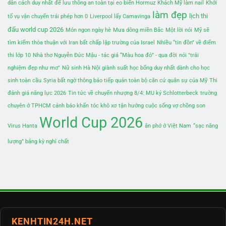
dẫn cách duy nhất để lưu thông an toàn tại eo biển Hormuz
Khách Mỹ làm nail
Khởi
làm đẹp
lịch thi
tố vụ vận chuyển trái phép hơn 0
Liverpool lấy Camavinga
đấu world cup 2026
Món ngon ngày hè
Mưa dông miền Bắc
Một lời nói
Mỹ sẽ
tìm kiếm thỏa thuận với Iran bất chấp lập trường của Israel
Nhiều “tin đồn” về điểm
thi lớp 10
Nhà thơ Nguyễn Đức Mậu - tác giả “Màu hoa đỏ” - qua đời
nói "trải
nghiệm đẹp như mơ"
Nữ sinh Hà Nội giành suất học bổng duy nhất dành cho học
sinh toàn cầu
Syria bất ngờ thông báo tiếp quản toàn bộ căn cứ quân sự của Mỹ
Thi
đánh giá năng lực 2026
Tin tức về chuyển nhượng 8/4: MU ký Schlotterbeck
trường
chuyên ở TPHCM cảnh báo khẩn
tóc khô xơ
tận hưởng cuộc sống vợ chồng son
World Cup 2026
Virus Hanta
ăn phở ở Việt Nam
“sạc năng
lượng” bằng kỳ nghỉ chất
KENHTIN24H.NET