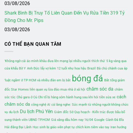
03/08/2026
Shark Bình Bị Truy Tố Liên Quan Đến Vụ Rửa Tiền 319 Tỷ
Đồng Cho Mr. Pips
03/08/2026
CÓ THỂ BẠN QUAN TÂM
'Không ngờ cái áo mình khâu đưa lên mạng lại nhiều người thích thú'
5 kg vàng qua
cửa khẩu Bờ Y
Anh Đức lấy vợ kém 12 tuổi như hoa hậu
Brazil
Bà chủ chành cua áp
bóng đá
'luật ngầm' ở TP HCM và nhiều đàn em bị bắt
Bắt tổng giám
chăm sóc da
đốc Star Homes liên quan vụ lừa đảo mua nhà ở xã hội
chăm
cách
sóc tóc
Chủ gara ở Củ Chi tố bị hàng xóm hành hung sau khi hỏi tiền sửa xe
chăm sóc da
công nghệ AI
cả làng nghe: Sức mạnh từ những người không chức
Du lịch Phú Yên
vụ
du lịch
Giám đốc Sở Quy hoạch - Kiến trúc được bầu bổ
sung thành viên UBND TP.HCM
Giá xăng dầu hôm nay 16/04
Google
Gành Đá Đĩa
Hải đăng Đại Lãnh
Học sinh bị giáo viên phạt tự chích kim tiêm vào tay
Iran hướng