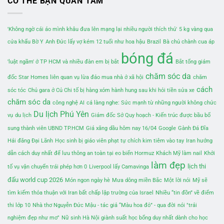
CÓ THỂ BẠN QUAN TÂM
'Không ngờ cái áo mình khâu đưa lên mạng lại nhiều người thích thú'
5 kg vàng qua
cửa khẩu Bờ Y
Anh Đức lấy vợ kém 12 tuổi như hoa hậu
Brazil
Bà chủ chành cua áp
bóng đá
'luật ngầm' ở TP HCM và nhiều đàn em bị bắt
Bắt tổng giám
chăm sóc da
đốc Star Homes liên quan vụ lừa đảo mua nhà ở xã hội
chăm
cách
sóc tóc
Chủ gara ở Củ Chi tố bị hàng xóm hành hung sau khi hỏi tiền sửa xe
chăm sóc da
công nghệ AI
cả làng nghe: Sức mạnh từ những người không chức
Du lịch Phú Yên
vụ
du lịch
Giám đốc Sở Quy hoạch - Kiến trúc được bầu bổ
sung thành viên UBND TP.HCM
Giá xăng dầu hôm nay 16/04
Google
Gành Đá Đĩa
Hải đăng Đại Lãnh
Học sinh bị giáo viên phạt tự chích kim tiêm vào tay
Iran hướng
dẫn cách duy nhất để lưu thông an toàn tại eo biển Hormuz
Khách Mỹ làm nail
Khởi
làm đẹp
lịch thi
tố vụ vận chuyển trái phép hơn 0
Liverpool lấy Camavinga
đấu world cup 2026
Món ngon ngày hè
Mưa dông miền Bắc
Một lời nói
Mỹ sẽ
tìm kiếm thỏa thuận với Iran bất chấp lập trường của Israel
Nhiều “tin đồn” về điểm
thi lớp 10
Nhà thơ Nguyễn Đức Mậu - tác giả “Màu hoa đỏ” - qua đời
nói "trải
nghiệm đẹp như mơ"
Nữ sinh Hà Nội giành suất học bổng duy nhất dành cho học