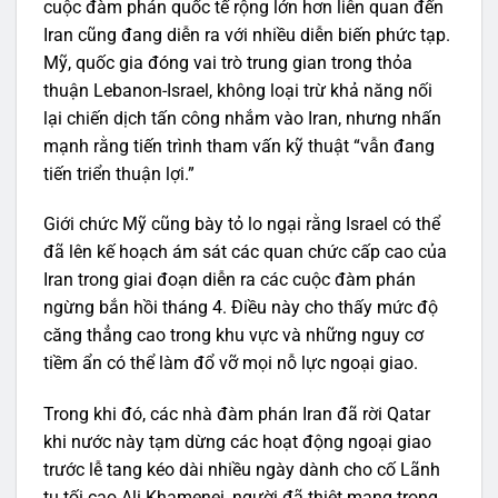
cuộc đàm phán quốc tế rộng lớn hơn liên quan đến
Iran cũng đang diễn ra với nhiều diễn biến phức tạp.
Mỹ, quốc gia đóng vai trò trung gian trong thỏa
thuận Lebanon-Israel, không loại trừ khả năng nối
lại chiến dịch tấn công nhắm vào Iran, nhưng nhấn
mạnh rằng tiến trình tham vấn kỹ thuật “vẫn đang
tiến triển thuận lợi.”
Giới chức Mỹ cũng bày tỏ lo ngại rằng Israel có thể
đã lên kế hoạch ám sát các quan chức cấp cao của
Iran trong giai đoạn diễn ra các cuộc đàm phán
ngừng bắn hồi tháng 4. Điều này cho thấy mức độ
căng thẳng cao trong khu vực và những nguy cơ
tiềm ẩn có thể làm đổ vỡ mọi nỗ lực ngoại giao.
Trong khi đó, các nhà đàm phán Iran đã rời Qatar
khi nước này tạm dừng các hoạt động ngoại giao
trước lễ tang kéo dài nhiều ngày dành cho cố Lãnh
tụ tối cao Ali Khamenei, người đã thiệt mạng trong