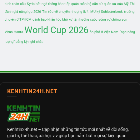
sinh toàn cầu
Syria bất ngờ thông báo tiếp quản toàn bộ căn cứ quân sự của Mỹ
Thi
đánh giá năng lực 2026
Tin tức về chuyển nhượng 8/4: MU ký Schlotterbeck
trường
chuyên ở TPHCM cảnh báo khẩn
tóc khô xơ
tận hưởng cuộc sống vợ chồng son
World Cup 2026
Virus Hanta
ăn phở ở Việt Nam
“sạc năng
lượng” bằng kỳ nghỉ chất
KENHTIN24H.NET
Kenhtin24h.net
– Cập nhật những tin tức mới nhất về đời sống,
giải trí, thể thao, xã hội, v.v giúp bạn nắm bắt mọi sự kiện quan