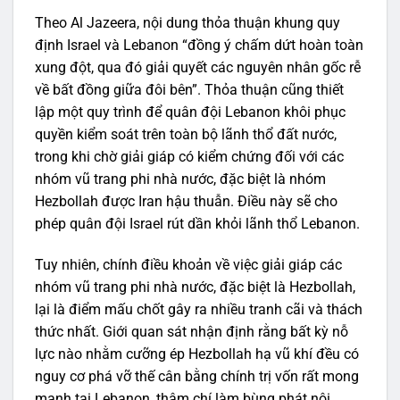
Theo Al Jazeera, nội dung thỏa thuận khung quy
định Israel và Lebanon “đồng ý chấm dứt hoàn toàn
xung đột, qua đó giải quyết các nguyên nhân gốc rễ
về bất đồng giữa đôi bên”. Thỏa thuận cũng thiết
lập một quy trình để quân đội Lebanon khôi phục
quyền kiểm soát trên toàn bộ lãnh thổ đất nước,
trong khi chờ giải giáp có kiểm chứng đối với các
nhóm vũ trang phi nhà nước, đặc biệt là nhóm
Hezbollah được Iran hậu thuẫn. Điều này sẽ cho
phép quân đội Israel rút dần khỏi lãnh thổ Lebanon.
Tuy nhiên, chính điều khoản về việc giải giáp các
nhóm vũ trang phi nhà nước, đặc biệt là Hezbollah,
lại là điểm mấu chốt gây ra nhiều tranh cãi và thách
thức nhất. Giới quan sát nhận định rằng bất kỳ nỗ
lực nào nhằm cưỡng ép Hezbollah hạ vũ khí đều có
nguy cơ phá vỡ thế cân bằng chính trị vốn rất mong
manh tại Lebanon, thậm chí làm bùng phát nội