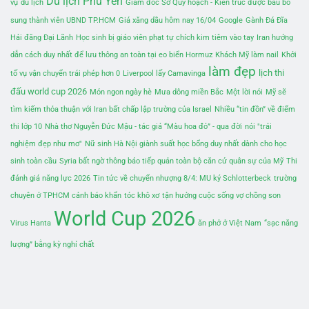
Du lịch Phú Yên
vụ
du lịch
Giám đốc Sở Quy hoạch - Kiến trúc được bầu bổ
sung thành viên UBND TP.HCM
Giá xăng dầu hôm nay 16/04
Google
Gành Đá Đĩa
Hải đăng Đại Lãnh
Học sinh bị giáo viên phạt tự chích kim tiêm vào tay
Iran hướng
dẫn cách duy nhất để lưu thông an toàn tại eo biển Hormuz
Khách Mỹ làm nail
Khởi
làm đẹp
lịch thi
tố vụ vận chuyển trái phép hơn 0
Liverpool lấy Camavinga
đấu world cup 2026
Món ngon ngày hè
Mưa dông miền Bắc
Một lời nói
Mỹ sẽ
tìm kiếm thỏa thuận với Iran bất chấp lập trường của Israel
Nhiều “tin đồn” về điểm
thi lớp 10
Nhà thơ Nguyễn Đức Mậu - tác giả “Màu hoa đỏ” - qua đời
nói "trải
nghiệm đẹp như mơ"
Nữ sinh Hà Nội giành suất học bổng duy nhất dành cho học
sinh toàn cầu
Syria bất ngờ thông báo tiếp quản toàn bộ căn cứ quân sự của Mỹ
Thi
đánh giá năng lực 2026
Tin tức về chuyển nhượng 8/4: MU ký Schlotterbeck
trường
chuyên ở TPHCM cảnh báo khẩn
tóc khô xơ
tận hưởng cuộc sống vợ chồng son
World Cup 2026
Virus Hanta
ăn phở ở Việt Nam
“sạc năng
lượng” bằng kỳ nghỉ chất