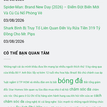
Spider-Man: Brand New Day (2026) – Điểm Đột Biến Mới
Và Cú Cú Nổ Phòng Vé
03/08/2026
Shark Bình Bị Truy Tố Liên Quan Đến Vụ Rửa Tiền 319 Tỷ
Đồng Cho Mr. Pips
03/08/2026
CÓ THỂ BẠN QUAN TÂM
'Không ngờ cái áo mình khâu đưa lên mạng lại nhiều người thích thú'
5 kg vàng qua
cửa khẩu Bờ Y
Anh Đức lấy vợ kém 12 tuổi như hoa hậu
Brazil
Bà chủ chành cua áp
bóng đá
'luật ngầm' ở TP HCM và nhiều đàn em bị bắt
Bắt tổng giám
chăm sóc da
đốc Star Homes liên quan vụ lừa đảo mua nhà ở xã hội
chăm
cách
sóc tóc
Chủ gara ở Củ Chi tố bị hàng xóm hành hung sau khi hỏi tiền sửa xe
chăm sóc da
công nghệ AI
cả làng nghe: Sức mạnh từ những người không chức