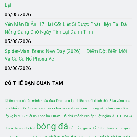
Lại
05/08/2026
Vén Màn Bí Ẩn: 17 Hài Cốt Liệt Sĩ Được Phát Hiện Tại Đà
Nẵng Đang Chờ Ngày Tìm Lại Danh Tính
05/08/2026
Spider-Man: Brand New Day (2026) – Điểm Đột Biến Mới
Và Cú Cú Nổ Phòng Vé
03/08/2026
CÓ THỂ BẠN QUAN TÂM
'Không ngờ cái áo mình khâu đưa lên mạng lại nhiều người thích thú'
5 kg vàng qua
cửa khẩu Bờ Y
12 cựu công an ra tòa về cáo buộc 'giải cứu' người nghiện
Anh Đức
lấy vợ kém 12 tuổi như hoa hậu
Brazil
Bà chủ chành cua áp 'luật ngầm' ở TP HCM và
bóng đá
nhiều đàn em bị bắt
Bắt tổng giám đốc Star Homes liên quan