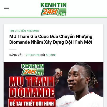
Bỏ
qua
nội
dung
TIN CHUYỂN NHƯỢNG
MU Tham Gia Cuộc Đua Chuyển Nhượng
Diomande Nhằm Xây Dựng Đội Hình Mới
ĐĂNG VÀO
12/04/2026
BỞI
ADMIN1