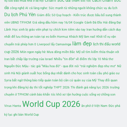
chăm sóc da
cách chăm sóc
vụ lừa đảo mua nhà ở xã hội
chăm sóc tóc
da
công nghệ AI
cả làng nghe: Sức mạnh từ những người không chức vụ
du lịch
Du lịch Phú Yên
Giám đốc Sở Quy hoạch - Kiến trúc được bầu bổ sung thành
viên UBND TP.HCM
Giá xăng dầu hôm nay 16/04
Google
Gành Đá Đĩa
Hải đăng Đại
Lãnh
Học sinh bị giáo viên phạt tự chích kim tiêm vào tay
Iran hướng dẫn cách duy
nhất để lưu thông an toàn tại eo biển Hormuz
Khách Mỹ làm nail
Khởi tố vụ vận
làm đẹp
lịch thi đấu world
chuyển trái phép hơn 0
Liverpool lấy Camavinga
cup 2026
Món ngon ngày hè
Mưa dông miền Bắc
Mỹ sẽ tìm kiếm thỏa thuận với
Iran bất chấp lập trường của Israel
Nhiều “tin đồn” về điểm thi lớp 10
Nhà thơ
Nguyễn Đức Mậu - tác giả “Màu hoa đỏ” - qua đời
nói "trải nghiệm đẹp như mơ"
Nữ
sinh Hà Nội giành suất học bổng duy nhất dành cho học sinh toàn cầu
phó giáo sư
Syria bất ngờ thông báo tiếp quản toàn bộ căn cứ quân sự của Mỹ
Thay đổi quan
trọng khi đăng ký dự thi tốt nghiệp THPT 2026
Thi đánh giá năng lực 2026
trường
chuyên ở TPHCM cảnh báo khẩn
tóc khô xơ
tận hưởng cuộc sống vợ chồng son
World Cup 2026
Virus Hanta
ăn phở ở Việt Nam
Đức phá
kỷ lục ghi bàn World Cup