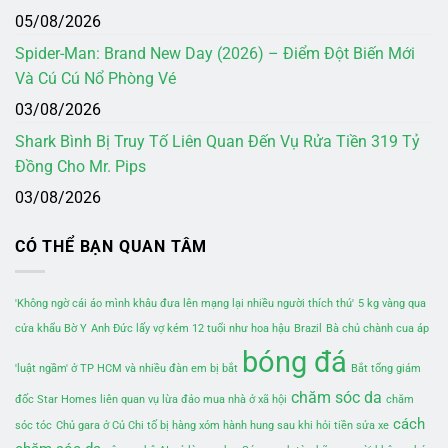
05/08/2026
Spider-Man: Brand New Day (2026) – Điểm Đột Biến Mới
Và Cú Cú Nổ Phòng Vé
03/08/2026
Shark Bình Bị Truy Tố Liên Quan Đến Vụ Rửa Tiền 319 Tỷ
Đồng Cho Mr. Pips
03/08/2026
CÓ THỂ BẠN QUAN TÂM
'Không ngờ cái áo mình khâu đưa lên mạng lại nhiều người thích thú'
5 kg vàng qua
cửa khẩu Bờ Y
Anh Đức lấy vợ kém 12 tuổi như hoa hậu
Brazil
Bà chủ chành cua áp
bóng đá
'luật ngầm' ở TP HCM và nhiều đàn em bị bắt
Bắt tổng giám
chăm sóc da
đốc Star Homes liên quan vụ lừa đảo mua nhà ở xã hội
chăm
cách
sóc tóc
Chủ gara ở Củ Chi tố bị hàng xóm hành hung sau khi hỏi tiền sửa xe