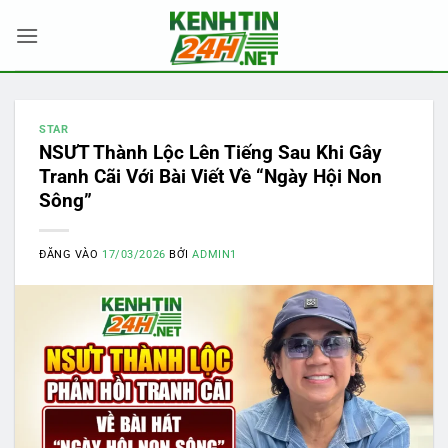
Bỏ
qua
nội
dung
STAR
NSƯT Thành Lộc Lên Tiếng Sau Khi Gây
Tranh Cãi Với Bài Viết Về “Ngày Hội Non
Sông”
ĐĂNG VÀO
17/03/2026
BỞI
ADMIN1