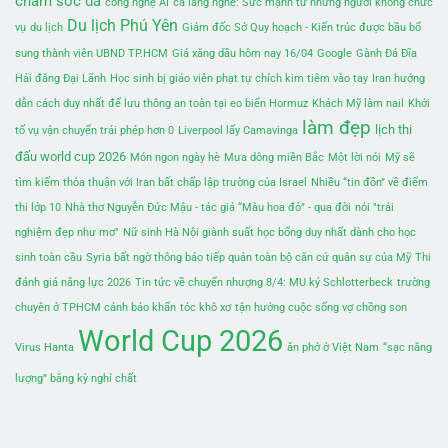
chăm sóc da
công nghệ AI
cả làng nghe: Sức mạnh từ những người không chức
Du lịch Phú Yên
vụ
du lịch
Giám đốc Sở Quy hoạch - Kiến trúc được bầu bổ
sung thành viên UBND TP.HCM
Giá xăng dầu hôm nay 16/04
Google
Gành Đá Đĩa
Hải đăng Đại Lãnh
Học sinh bị giáo viên phạt tự chích kim tiêm vào tay
Iran hướng
dẫn cách duy nhất để lưu thông an toàn tại eo biển Hormuz
Khách Mỹ làm nail
Khởi
làm đẹp
lịch thi
tố vụ vận chuyển trái phép hơn 0
Liverpool lấy Camavinga
đấu world cup 2026
Món ngon ngày hè
Mưa dông miền Bắc
Một lời nói
Mỹ sẽ
tìm kiếm thỏa thuận với Iran bất chấp lập trường của Israel
Nhiều “tin đồn” về điểm
thi lớp 10
Nhà thơ Nguyễn Đức Mậu - tác giả “Màu hoa đỏ” - qua đời
nói "trải
nghiệm đẹp như mơ"
Nữ sinh Hà Nội giành suất học bổng duy nhất dành cho học
sinh toàn cầu
Syria bất ngờ thông báo tiếp quản toàn bộ căn cứ quân sự của Mỹ
Thi
đánh giá năng lực 2026
Tin tức về chuyển nhượng 8/4: MU ký Schlotterbeck
trường
chuyên ở TPHCM cảnh báo khẩn
tóc khô xơ
tận hưởng cuộc sống vợ chồng son
World Cup 2026
Virus Hanta
ăn phở ở Việt Nam
“sạc năng
lượng” bằng kỳ nghỉ chất