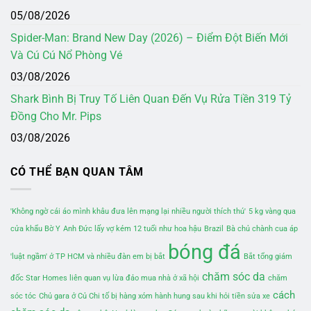
05/08/2026
Spider-Man: Brand New Day (2026) – Điểm Đột Biến Mới
Và Cú Cú Nổ Phòng Vé
03/08/2026
Shark Bình Bị Truy Tố Liên Quan Đến Vụ Rửa Tiền 319 Tỷ
Đồng Cho Mr. Pips
03/08/2026
CÓ THỂ BẠN QUAN TÂM
'Không ngờ cái áo mình khâu đưa lên mạng lại nhiều người thích thú'
5 kg vàng qua
cửa khẩu Bờ Y
Anh Đức lấy vợ kém 12 tuổi như hoa hậu
Brazil
Bà chủ chành cua áp
bóng đá
'luật ngầm' ở TP HCM và nhiều đàn em bị bắt
Bắt tổng giám
chăm sóc da
đốc Star Homes liên quan vụ lừa đảo mua nhà ở xã hội
chăm
cách
sóc tóc
Chủ gara ở Củ Chi tố bị hàng xóm hành hung sau khi hỏi tiền sửa xe