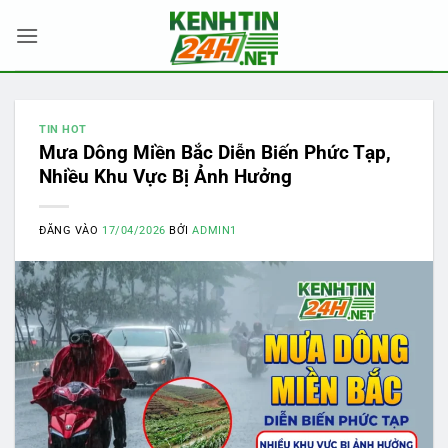
Bỏ
qua
nội
dung
TIN HOT
Mưa Dông Miền Bắc Diễn Biến Phức Tạp,
Nhiều Khu Vực Bị Ảnh Hưởng
ĐĂNG VÀO
17/04/2026
BỞI
ADMIN1