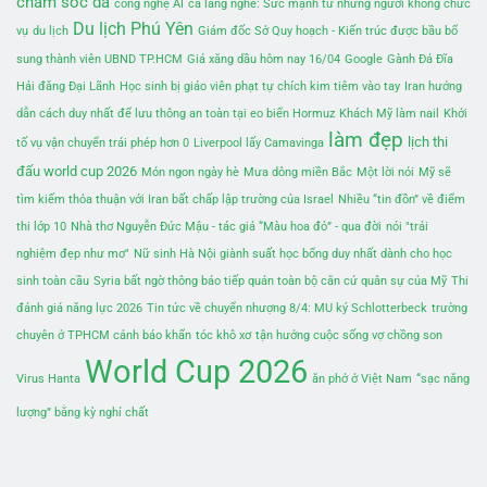
chăm sóc da
công nghệ AI
cả làng nghe: Sức mạnh từ những người không chức
Du lịch Phú Yên
vụ
du lịch
Giám đốc Sở Quy hoạch - Kiến trúc được bầu bổ
sung thành viên UBND TP.HCM
Giá xăng dầu hôm nay 16/04
Google
Gành Đá Đĩa
Hải đăng Đại Lãnh
Học sinh bị giáo viên phạt tự chích kim tiêm vào tay
Iran hướng
dẫn cách duy nhất để lưu thông an toàn tại eo biển Hormuz
Khách Mỹ làm nail
Khởi
làm đẹp
lịch thi
tố vụ vận chuyển trái phép hơn 0
Liverpool lấy Camavinga
đấu world cup 2026
Món ngon ngày hè
Mưa dông miền Bắc
Một lời nói
Mỹ sẽ
tìm kiếm thỏa thuận với Iran bất chấp lập trường của Israel
Nhiều “tin đồn” về điểm
thi lớp 10
Nhà thơ Nguyễn Đức Mậu - tác giả “Màu hoa đỏ” - qua đời
nói "trải
nghiệm đẹp như mơ"
Nữ sinh Hà Nội giành suất học bổng duy nhất dành cho học
sinh toàn cầu
Syria bất ngờ thông báo tiếp quản toàn bộ căn cứ quân sự của Mỹ
Thi
đánh giá năng lực 2026
Tin tức về chuyển nhượng 8/4: MU ký Schlotterbeck
trường
chuyên ở TPHCM cảnh báo khẩn
tóc khô xơ
tận hưởng cuộc sống vợ chồng son
World Cup 2026
Virus Hanta
ăn phở ở Việt Nam
“sạc năng
lượng” bằng kỳ nghỉ chất