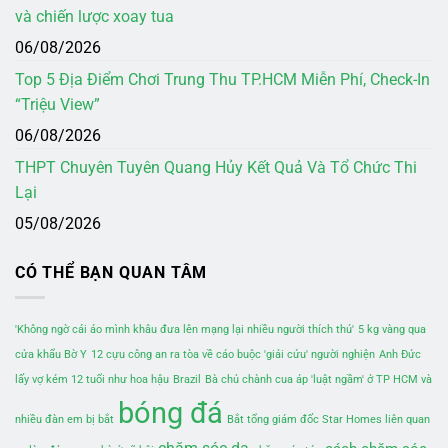
và chiến lược xoay tua
06/08/2026
Top 5 Địa Điểm Chơi Trung Thu TP.HCM Miễn Phí, Check-In
“Triệu View”
06/08/2026
THPT Chuyên Tuyên Quang Hủy Kết Quả Và Tổ Chức Thi
Lại
05/08/2026
CÓ THỂ BẠN QUAN TÂM
'Không ngờ cái áo mình khâu đưa lên mạng lại nhiều người thích thú'
5 kg vàng qua
cửa khẩu Bờ Y
12 cựu công an ra tòa về cáo buộc 'giải cứu' người nghiện
Anh Đức
lấy vợ kém 12 tuổi như hoa hậu
Brazil
Bà chủ chành cua áp 'luật ngầm' ở TP HCM và
bóng đá
nhiều đàn em bị bắt
Bắt tổng giám đốc Star Homes liên quan