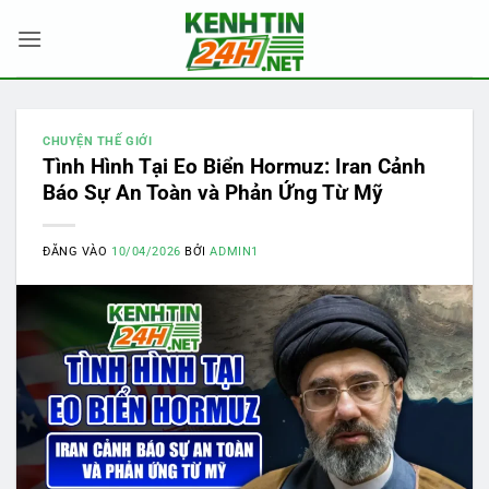
Bỏ
qua
nội
dung
CHUYỆN THẾ GIỚI
Tình Hình Tại Eo Biển Hormuz: Iran Cảnh
Báo Sự An Toàn và Phản Ứng Từ Mỹ
ĐĂNG VÀO
10/04/2026
BỞI
ADMIN1