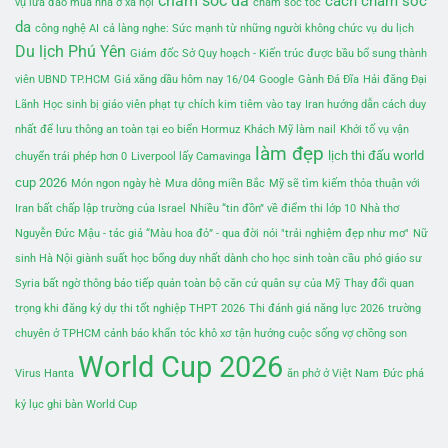
chăm sóc da
cách chăm sóc
vụ lừa đảo mua nhà ở xã hội
chăm sóc tóc
da
công nghệ AI
cả làng nghe: Sức mạnh từ những người không chức vụ
du lịch
Du lịch Phú Yên
Giám đốc Sở Quy hoạch - Kiến trúc được bầu bổ sung thành
viên UBND TP.HCM
Giá xăng dầu hôm nay 16/04
Google
Gành Đá Đĩa
Hải đăng Đại
Lãnh
Học sinh bị giáo viên phạt tự chích kim tiêm vào tay
Iran hướng dẫn cách duy
nhất để lưu thông an toàn tại eo biển Hormuz
Khách Mỹ làm nail
Khởi tố vụ vận
làm đẹp
lịch thi đấu world
chuyển trái phép hơn 0
Liverpool lấy Camavinga
cup 2026
Món ngon ngày hè
Mưa dông miền Bắc
Mỹ sẽ tìm kiếm thỏa thuận với
Iran bất chấp lập trường của Israel
Nhiều “tin đồn” về điểm thi lớp 10
Nhà thơ
Nguyễn Đức Mậu - tác giả “Màu hoa đỏ” - qua đời
nói "trải nghiệm đẹp như mơ"
Nữ
sinh Hà Nội giành suất học bổng duy nhất dành cho học sinh toàn cầu
phó giáo sư
Syria bất ngờ thông báo tiếp quản toàn bộ căn cứ quân sự của Mỹ
Thay đổi quan
trọng khi đăng ký dự thi tốt nghiệp THPT 2026
Thi đánh giá năng lực 2026
trường
chuyên ở TPHCM cảnh báo khẩn
tóc khô xơ
tận hưởng cuộc sống vợ chồng son
World Cup 2026
Virus Hanta
ăn phở ở Việt Nam
Đức phá
kỷ lục ghi bàn World Cup