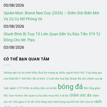
05/08/2026
Spider-Man: Brand New Day (2026) – Điểm Đột Biến Mới
Và Cú Cú Nổ Phòng Vé
03/08/2026
Shark Bình Bị Truy Tố Liên Quan Đến Vụ Rửa Tiền 319 Tỷ
Đồng Cho Mr. Pips
03/08/2026
CÓ THỂ BẠN QUAN TÂM
'Không ngờ cái áo mình khâu đưa lên mạng lại nhiều người thích thú'
5 kg vàng qua
cửa khẩu Bờ Y
Anh Đức lấy vợ kém 12 tuổi như hoa hậu
Brazil
Bà chủ chành cua áp
bóng đá
'luật ngầm' ở TP HCM và nhiều đàn em bị bắt
Bắt tổng giám
chăm sóc da
đốc Star Homes liên quan vụ lừa đảo mua nhà ở xã hội
chăm
cách
sóc tóc
Chủ gara ở Củ Chi tố bị hàng xóm hành hung sau khi hỏi tiền sửa xe