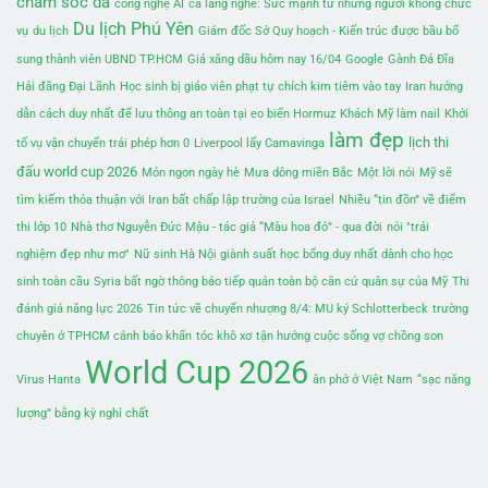
chăm sóc da
công nghệ AI
cả làng nghe: Sức mạnh từ những người không chức
Du lịch Phú Yên
vụ
du lịch
Giám đốc Sở Quy hoạch - Kiến trúc được bầu bổ
sung thành viên UBND TP.HCM
Giá xăng dầu hôm nay 16/04
Google
Gành Đá Đĩa
Hải đăng Đại Lãnh
Học sinh bị giáo viên phạt tự chích kim tiêm vào tay
Iran hướng
dẫn cách duy nhất để lưu thông an toàn tại eo biển Hormuz
Khách Mỹ làm nail
Khởi
làm đẹp
lịch thi
tố vụ vận chuyển trái phép hơn 0
Liverpool lấy Camavinga
đấu world cup 2026
Món ngon ngày hè
Mưa dông miền Bắc
Một lời nói
Mỹ sẽ
tìm kiếm thỏa thuận với Iran bất chấp lập trường của Israel
Nhiều “tin đồn” về điểm
thi lớp 10
Nhà thơ Nguyễn Đức Mậu - tác giả “Màu hoa đỏ” - qua đời
nói "trải
nghiệm đẹp như mơ"
Nữ sinh Hà Nội giành suất học bổng duy nhất dành cho học
sinh toàn cầu
Syria bất ngờ thông báo tiếp quản toàn bộ căn cứ quân sự của Mỹ
Thi
đánh giá năng lực 2026
Tin tức về chuyển nhượng 8/4: MU ký Schlotterbeck
trường
chuyên ở TPHCM cảnh báo khẩn
tóc khô xơ
tận hưởng cuộc sống vợ chồng son
World Cup 2026
Virus Hanta
ăn phở ở Việt Nam
“sạc năng
lượng” bằng kỳ nghỉ chất