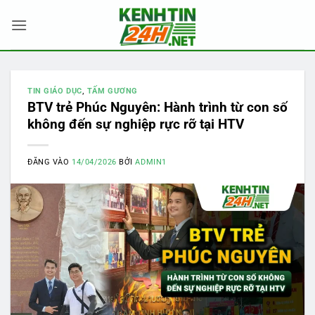
Bỏ
qua
nội
dung
TIN GIÁO DỤC
,
TẤM GƯƠNG
BTV trẻ Phúc Nguyên: Hành trình từ con số
không đến sự nghiệp rực rỡ tại HTV
ĐĂNG VÀO
14/04/2026
BỞI
ADMIN1