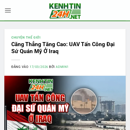
Bỏ
qua
nội
dung
CHUYỆN THẾ GIỚI
Căng Thẳng Tăng Cao: UAV Tấn Công Đại
Sứ Quán Mỹ Ở Iraq
ĐĂNG VÀO
17/03/2026
BỞI
ADMIN1