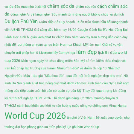
chăm sóc da
cách chăm sóc
vụ lừa đảo mua nhà ở xã hội
chăm sóc tóc
da
công nghệ AI
cả làng nghe: Sức mạnh từ những người không chức vụ
du lịch
Du lịch Phú Yên
Giám đốc Sở Quy hoạch - Kiến trúc được bầu bổ sung thành
viên UBND TP.HCM
Giá xăng dầu hôm nay 16/04
Google
Gành Đá Đĩa
Hải đăng Đại
Lãnh
Học sinh bị giáo viên phạt tự chích kim tiêm vào tay
Iran hướng dẫn cách duy
nhất để lưu thông an toàn tại eo biển Hormuz
Khách Mỹ làm nail
Khởi tố vụ vận
làm đẹp
lịch thi đấu world
chuyển trái phép hơn 0
Liverpool lấy Camavinga
cup 2026
Món ngon ngày hè
Mưa dông miền Bắc
Mỹ sẽ tìm kiếm thỏa thuận với
Iran bất chấp lập trường của Israel
Nhiều “tin đồn” về điểm thi lớp 10
Nhà thơ
Nguyễn Đức Mậu - tác giả “Màu hoa đỏ” - qua đời
nói "trải nghiệm đẹp như mơ"
Nữ
sinh Hà Nội giành suất học bổng duy nhất dành cho học sinh toàn cầu
Syria bất ngờ
thông báo tiếp quản toàn bộ căn cứ quân sự của Mỹ
Thay đổi quan trọng khi đăng
ký dự thi tốt nghiệp THPT 2026
Thi đánh giá năng lực 2026
trường chuyên ở
TPHCM cảnh báo khẩn
tóc khô xơ
tận hưởng cuộc sống vợ chồng son
Virus Hanta
World Cup 2026
ăn phở ở Việt Nam
Đề xuất trao quyền cho
trường đại học phong giáo sư
Đức phá kỷ lục ghi bàn World Cup