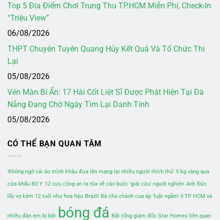
Top 5 Địa Điểm Chơi Trung Thu TP.HCM Miễn Phí, Check-In
“Triệu View”
06/08/2026
THPT Chuyên Tuyên Quang Hủy Kết Quả Và Tổ Chức Thi
Lại
05/08/2026
Vén Màn Bí Ẩn: 17 Hài Cốt Liệt Sĩ Được Phát Hiện Tại Đà
Nẵng Đang Chờ Ngày Tìm Lại Danh Tính
05/08/2026
CÓ THỂ BẠN QUAN TÂM
'Không ngờ cái áo mình khâu đưa lên mạng lại nhiều người thích thú'
5 kg vàng qua
cửa khẩu Bờ Y
12 cựu công an ra tòa về cáo buộc 'giải cứu' người nghiện
Anh Đức
lấy vợ kém 12 tuổi như hoa hậu
Brazil
Bà chủ chành cua áp 'luật ngầm' ở TP HCM và
bóng đá
nhiều đàn em bị bắt
Bắt tổng giám đốc Star Homes liên quan