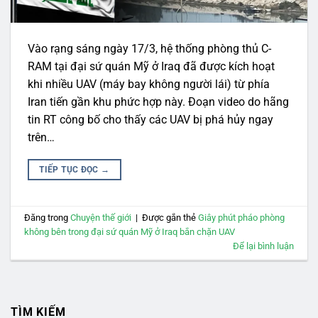
Vào rạng sáng ngày 17/3, hệ thống phòng thủ C-
RAM tại đại sứ quán Mỹ ở Iraq đã được kích hoạt
khi nhiều UAV (máy bay không người lái) từ phía
Iran tiến gần khu phức hợp này. Đoạn video do hãng
tin RT công bố cho thấy các UAV bị phá hủy ngay
trên…
TIẾP TỤC ĐỌC
→
Đăng trong
Chuyện thế giới
|
Được gắn thẻ
Giây phút pháo phòng
không bên trong đại sứ quán Mỹ ở Iraq bắn chặn UAV
Để lại bình luận
TÌM KIẾM