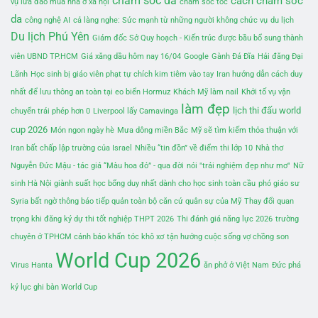
chăm sóc da
cách chăm sóc
vụ lừa đảo mua nhà ở xã hội
chăm sóc tóc
da
công nghệ AI
cả làng nghe: Sức mạnh từ những người không chức vụ
du lịch
Du lịch Phú Yên
Giám đốc Sở Quy hoạch - Kiến trúc được bầu bổ sung thành
viên UBND TP.HCM
Giá xăng dầu hôm nay 16/04
Google
Gành Đá Đĩa
Hải đăng Đại
Lãnh
Học sinh bị giáo viên phạt tự chích kim tiêm vào tay
Iran hướng dẫn cách duy
nhất để lưu thông an toàn tại eo biển Hormuz
Khách Mỹ làm nail
Khởi tố vụ vận
làm đẹp
lịch thi đấu world
chuyển trái phép hơn 0
Liverpool lấy Camavinga
cup 2026
Món ngon ngày hè
Mưa dông miền Bắc
Mỹ sẽ tìm kiếm thỏa thuận với
Iran bất chấp lập trường của Israel
Nhiều “tin đồn” về điểm thi lớp 10
Nhà thơ
Nguyễn Đức Mậu - tác giả “Màu hoa đỏ” - qua đời
nói "trải nghiệm đẹp như mơ"
Nữ
sinh Hà Nội giành suất học bổng duy nhất dành cho học sinh toàn cầu
phó giáo sư
Syria bất ngờ thông báo tiếp quản toàn bộ căn cứ quân sự của Mỹ
Thay đổi quan
trọng khi đăng ký dự thi tốt nghiệp THPT 2026
Thi đánh giá năng lực 2026
trường
chuyên ở TPHCM cảnh báo khẩn
tóc khô xơ
tận hưởng cuộc sống vợ chồng son
World Cup 2026
Virus Hanta
ăn phở ở Việt Nam
Đức phá
kỷ lục ghi bàn World Cup