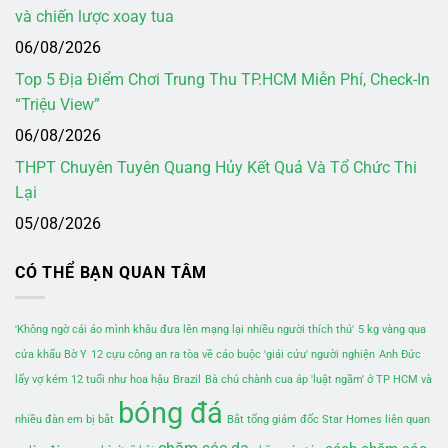
và chiến lược xoay tua
06/08/2026
Top 5 Địa Điểm Chơi Trung Thu TP.HCM Miễn Phí, Check-In
“Triệu View”
06/08/2026
THPT Chuyên Tuyên Quang Hủy Kết Quả Và Tổ Chức Thi
Lại
05/08/2026
CÓ THỂ BẠN QUAN TÂM
'Không ngờ cái áo mình khâu đưa lên mạng lại nhiều người thích thú'
5 kg vàng qua
cửa khẩu Bờ Y
12 cựu công an ra tòa về cáo buộc 'giải cứu' người nghiện
Anh Đức
lấy vợ kém 12 tuổi như hoa hậu
Brazil
Bà chủ chành cua áp 'luật ngầm' ở TP HCM và
bóng đá
nhiều đàn em bị bắt
Bắt tổng giám đốc Star Homes liên quan