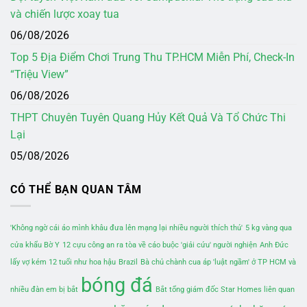
và chiến lược xoay tua
06/08/2026
Top 5 Địa Điểm Chơi Trung Thu TP.HCM Miễn Phí, Check-In
“Triệu View”
06/08/2026
THPT Chuyên Tuyên Quang Hủy Kết Quả Và Tổ Chức Thi
Lại
05/08/2026
CÓ THỂ BẠN QUAN TÂM
'Không ngờ cái áo mình khâu đưa lên mạng lại nhiều người thích thú'
5 kg vàng qua
cửa khẩu Bờ Y
12 cựu công an ra tòa về cáo buộc 'giải cứu' người nghiện
Anh Đức
lấy vợ kém 12 tuổi như hoa hậu
Brazil
Bà chủ chành cua áp 'luật ngầm' ở TP HCM và
bóng đá
nhiều đàn em bị bắt
Bắt tổng giám đốc Star Homes liên quan