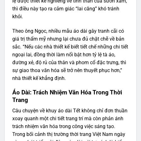
lệ được thiết kế nghiêng về tinh thần của sườn xám,
thì điều này tạo ra cảm giác “lai căng” khó tránh
khỏi.
Theo ông Ngọc, nhiều mẫu áo dài gây tranh cãi có
giá trị thẩm mỹ nhưng lại chưa đủ chặt chẽ về bản
sắc. “Nếu các nhà thiết kế biết tiết chế những chi tiết
ngoại lai, đồng thời làm nổi bật hơn tỷ lệ tà áo,
đường xẻ, độ rủ của thân và phom cổ đặc trưng, thì
sự giao thoa văn hóa sẽ trở nên thuyết phục hơn,”
nhà thiết kế khẳng định.
Áo Dài: Trách Nhiệm Văn Hóa Trong Thời
Trang
Câu chuyện về khuy áo dài Tết không chỉ đơn thuần
xoay quanh một chi tiết trang trí mà còn phản ánh
trách nhiệm văn hóa trong công việc sáng tạo.
Trong bối cảnh thị trường thời trang Việt Nam ngày