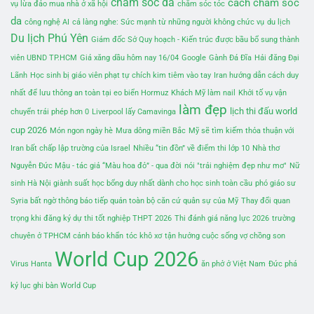
chăm sóc da
cách chăm sóc
vụ lừa đảo mua nhà ở xã hội
chăm sóc tóc
da
công nghệ AI
cả làng nghe: Sức mạnh từ những người không chức vụ
du lịch
Du lịch Phú Yên
Giám đốc Sở Quy hoạch - Kiến trúc được bầu bổ sung thành
viên UBND TP.HCM
Giá xăng dầu hôm nay 16/04
Google
Gành Đá Đĩa
Hải đăng Đại
Lãnh
Học sinh bị giáo viên phạt tự chích kim tiêm vào tay
Iran hướng dẫn cách duy
nhất để lưu thông an toàn tại eo biển Hormuz
Khách Mỹ làm nail
Khởi tố vụ vận
làm đẹp
lịch thi đấu world
chuyển trái phép hơn 0
Liverpool lấy Camavinga
cup 2026
Món ngon ngày hè
Mưa dông miền Bắc
Mỹ sẽ tìm kiếm thỏa thuận với
Iran bất chấp lập trường của Israel
Nhiều “tin đồn” về điểm thi lớp 10
Nhà thơ
Nguyễn Đức Mậu - tác giả “Màu hoa đỏ” - qua đời
nói "trải nghiệm đẹp như mơ"
Nữ
sinh Hà Nội giành suất học bổng duy nhất dành cho học sinh toàn cầu
phó giáo sư
Syria bất ngờ thông báo tiếp quản toàn bộ căn cứ quân sự của Mỹ
Thay đổi quan
trọng khi đăng ký dự thi tốt nghiệp THPT 2026
Thi đánh giá năng lực 2026
trường
chuyên ở TPHCM cảnh báo khẩn
tóc khô xơ
tận hưởng cuộc sống vợ chồng son
World Cup 2026
Virus Hanta
ăn phở ở Việt Nam
Đức phá
kỷ lục ghi bàn World Cup