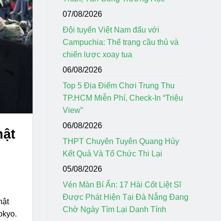
07/08/2026
Đội tuyển Việt Nam đấu với
Campuchia: Thể trạng cầu thủ và
chiến lược xoay tua
06/08/2026
Top 5 Địa Điểm Chơi Trung Thu
TP.HCM Miễn Phí, Check-In “Triệu
View”
06/08/2026
hật
THPT Chuyên Tuyên Quang Hủy
Kết Quả Và Tổ Chức Thi Lại
05/08/2026
Vén Màn Bí Ẩn: 17 Hài Cốt Liệt Sĩ
Được Phát Hiện Tại Đà Nẵng Đang
hật
Chờ Ngày Tìm Lại Danh Tính
okyo.