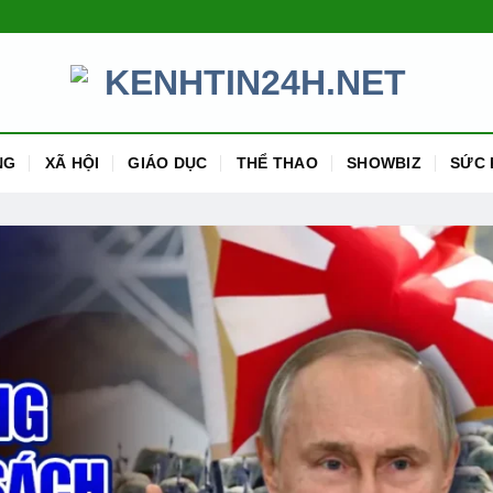
NG
XÃ HỘI
GIÁO DỤC
THỂ THAO
SHOWBIZ
SỨC 