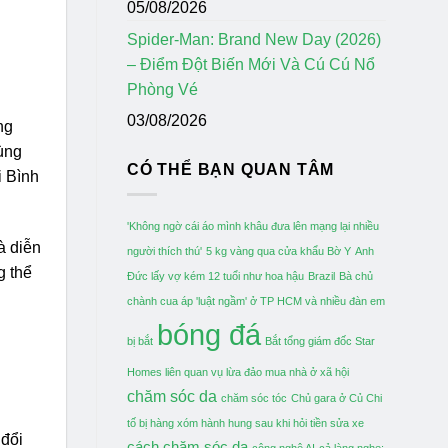
05/08/2026
Spider-Man: Brand New Day (2026)
– Điểm Đột Biến Mới Và Cú Cú Nổ
Phòng Vé
03/08/2026
ng
cùng
CÓ THỂ BẠN QUAN TÂM
i Bình
'Không ngờ cái áo mình khâu đưa lên mạng lại nhiều
à diễn
người thích thú'
5 kg vàng qua cửa khẩu Bờ Y
Anh
g thể
Đức lấy vợ kém 12 tuổi như hoa hậu
Brazil
Bà chủ
chành cua áp 'luật ngầm' ở TP HCM và nhiều đàn em
bóng đá
bị bắt
Bắt tổng giám đốc Star
Homes liên quan vụ lừa đảo mua nhà ở xã hội
chăm sóc da
chăm sóc tóc
Chủ gara ở Củ Chi
tố bị hàng xóm hành hung sau khi hỏi tiền sửa xe
 đổi
cách chăm sóc da
công nghệ AI
cả làng nghe: