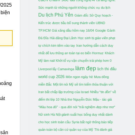
2/2025
Sức mạnh từ những người không chức vụ
du lịch
 biện
Du lịch Phú Yên
Giám đốc Sở Quy hoạch -
Kiến trúc được bầu bổ sung thành viên UBND
TP.HCM
Giá xăng dầu hôm nay 16/04
Google
Gành
Đá Đĩa
Hải đăng Đại Lãnh
Học sinh bị giáo viên phạt
tự chích kim tiêm vào tay
Iran hướng dẫn cách duy
nhất để lưu thông an toàn tại eo biển Hormuz
Khách
Mỹ làm nail
Khởi tố vụ vận chuyển trái phép hơn 0
làm đẹp
lịch thi đấu
Liverpool lấy Camavinga
world cup 2026
Món ngon ngày hè
Mưa dông
khoảng
miền Bắc
Một lời nói
Mỹ sẽ tìm kiếm thỏa thuận với
Iran bất chấp lập trường của Israel
Nhiều “tin đồn” về
sát
điểm thi lớp 10
Nhà thơ Nguyễn Đức Mậu - tác giả
“Màu hoa đỏ” - qua đời
nói "trải nghiệm đẹp như mơ"
Nữ sinh Hà Nội giành suất học bổng duy nhất dành
cho học sinh toàn cầu
Syria bất ngờ thông báo tiếp
quản toàn bộ căn cứ quân sự của Mỹ
Thi đánh giá
 sản