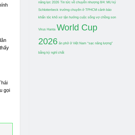
năng lực 2026
Tin tức về chuyển nhượng 8/4: MU ký
hính
Schlotterbeck
trường chuyên ở TPHCM cảnh báo
khẩn
tóc khô xơ
tận hưởng cuộc sống vợ chồng son
World Cup
Virus Hanta
2026
dân
ăn phở ở Việt Nam
“sạc năng lượng”
thấy
bằng kỳ nghỉ chất
Thái
u gọi