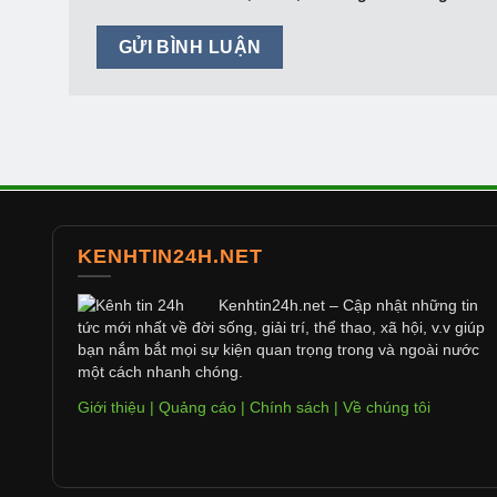
KENHTIN24H.NET
Kenhtin24h.net
– Cập nhật những tin
tức mới nhất về đời sống, giải trí, thể thao, xã hội, v.v giúp
bạn nắm bắt mọi sự kiện quan trọng trong và ngoài nước
một cách nhanh chóng.
Giới thiệu
|
Quảng cáo
|
Chính sách
|
Về chúng tôi