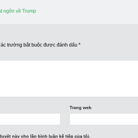
át ngôn về Trump
ác trường bắt buộc được đánh dấu
*
Trang web
duyệt này cho lần bình luận kế tiếp của tôi.