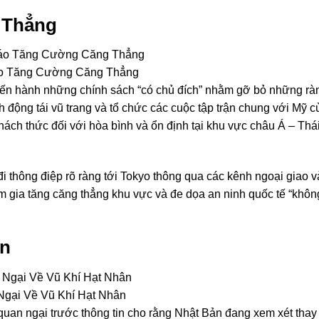
 Thẳng
o Tăng Cường Căng Thẳng
ến hành những chính sách “có chủ đích” nhằm gỡ bỏ những rà
h động tái vũ trang và tổ chức các cuộc tập trận chung với Mỹ 
ách thức đối với hòa bình và ổn định tại khu vực châu Á – Thá
i thông điệp rõ ràng tới Tokyo thông qua các kênh ngoại giao v
 gia tăng căng thẳng khu vực và đe dọa an ninh quốc tế “khôn
ân
gại Về Vũ Khí Hạt Nhân
uan ngại trước thông tin cho rằng Nhật Bản đang xem xét thay