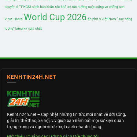
chuyên ở TPHCM cảnh báo khẩn
tóc khô xơ
tận hưởng cuộc sống vợ chồng son
World Cup 2026
Virus Hanta
ăn phở ở Việt Nam
“sạc năng
lượng” bằng kỳ nghỉ chất
KENHTIN24H.NET
Kenhtin24h.net
– Cập nhật những tin tức mới nhất về đời sống,
giải trí, thể thao, xã hội, v.v giúp bạn nắm bắt mọi sự kiện quan
trọng trong và ngoài nước một cách nhanh chóng.
Giới thiệu
|
Quảng cáo
|
Chính sách
|
Về chúng tôi