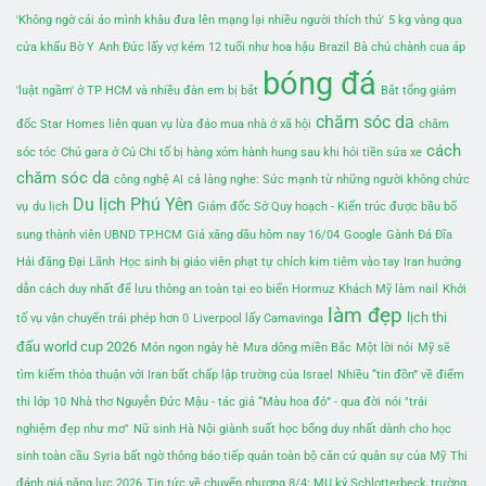
'Không ngờ cái áo mình khâu đưa lên mạng lại nhiều người thích thú'
5 kg vàng qua
cửa khẩu Bờ Y
Anh Đức lấy vợ kém 12 tuổi như hoa hậu
Brazil
Bà chủ chành cua áp
bóng đá
'luật ngầm' ở TP HCM và nhiều đàn em bị bắt
Bắt tổng giám
chăm sóc da
đốc Star Homes liên quan vụ lừa đảo mua nhà ở xã hội
chăm
cách
sóc tóc
Chủ gara ở Củ Chi tố bị hàng xóm hành hung sau khi hỏi tiền sửa xe
chăm sóc da
công nghệ AI
cả làng nghe: Sức mạnh từ những người không chức
Du lịch Phú Yên
vụ
du lịch
Giám đốc Sở Quy hoạch - Kiến trúc được bầu bổ
sung thành viên UBND TP.HCM
Giá xăng dầu hôm nay 16/04
Google
Gành Đá Đĩa
Hải đăng Đại Lãnh
Học sinh bị giáo viên phạt tự chích kim tiêm vào tay
Iran hướng
dẫn cách duy nhất để lưu thông an toàn tại eo biển Hormuz
Khách Mỹ làm nail
Khởi
làm đẹp
lịch thi
tố vụ vận chuyển trái phép hơn 0
Liverpool lấy Camavinga
đấu world cup 2026
Món ngon ngày hè
Mưa dông miền Bắc
Một lời nói
Mỹ sẽ
tìm kiếm thỏa thuận với Iran bất chấp lập trường của Israel
Nhiều “tin đồn” về điểm
thi lớp 10
Nhà thơ Nguyễn Đức Mậu - tác giả “Màu hoa đỏ” - qua đời
nói "trải
nghiệm đẹp như mơ"
Nữ sinh Hà Nội giành suất học bổng duy nhất dành cho học
sinh toàn cầu
Syria bất ngờ thông báo tiếp quản toàn bộ căn cứ quân sự của Mỹ
Thi
đánh giá năng lực 2026
Tin tức về chuyển nhượng 8/4: MU ký Schlotterbeck
trường