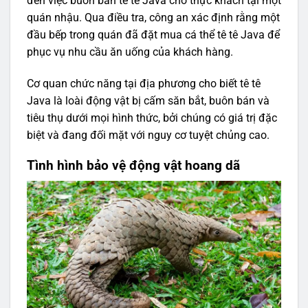
đến việc buôn bán tê tê Java cho thực khách tại một
quán nhậu. Qua điều tra, công an xác định rằng một
đầu bếp trong quán đã đặt mua cá thể tê tê Java để
phục vụ nhu cầu ăn uống của khách hàng.
Cơ quan chức năng tại địa phương cho biết tê tê
Java là loài động vật bị cấm săn bắt, buôn bán và
tiêu thụ dưới mọi hình thức, bởi chúng có giá trị đặc
biệt và đang đối mặt với nguy cơ tuyệt chủng cao.
Tình hình bảo vệ động vật hoang dã