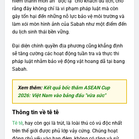
hiếm thành món ăn “độc lạ” cho khách du lịch, cho
rằng đây không chỉ là vi phạm pháp luật mà còn
gây tổn hại đến những nỗ lực bảo vệ môi trường và
làm xói mòn hình ảnh của Sabah như một điểm đến
du lịch sinh thái bền vững.
Đại diện chính quyền địa phương cũng khẳng định
sẽ tăng cường các hoạt động tuần tra và thực thi
pháp luật nhằm bảo vệ động vật hoang dã tại bang
Sabah.
Xem thêm:
Kết quả bốc thăm ASEAN Cup
2026: Việt Nam vào bảng đấu "vừa sức"
Thông tin về tê tê
Tê tê
, hay còn gọi là trút, là loài thú có vú độc nhất
trên thế giới được phủ lớp vảy cứng. Chúng hoạt
động chủ yếu vào ban đêm, không có răng và sử