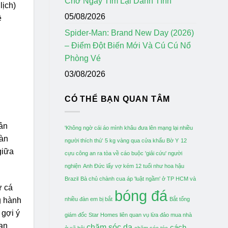
Chờ Ngày Tìm Lại Danh Tính
lịch)
05/08/2026
ề
Spider-Man: Brand New Day (2026)
– Điểm Đột Biến Mới Và Cú Cú Nổ
Phòng Vé
03/08/2026
CÓ THỂ BẠN QUAN TÂM
sản
'Không ngờ cái áo mình khâu đưa lên mạng lại nhiều
oàn
người thích thú'
5 kg vàng qua cửa khẩu Bờ Y
12
giữa
cựu công an ra tòa về cáo buộc 'giải cứu' người
nghiện
Anh Đức lấy vợ kém 12 tuổi như hoa hậu
Brazil
Bà chủ chành cua áp 'luật ngầm' ở TP HCM và
ừ cá
bóng đá
nhiều đàn em bị bắt
Bắt tổng
g hành
 gợi ý
giám đốc Star Homes liên quan vụ lừa đảo mua nhà
oạn
chăm sóc da
cách
ở xã hội
chăm sóc tóc