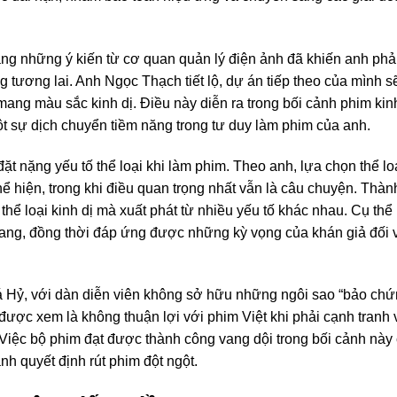
ng những ý kiến từ cơ quan quản lý điện ảnh đã khiến anh phả
tương lai. Anh Ngọc Thạch tiết lộ, dự án tiếp theo của mình sẽ
mang màu sắc kinh dị. Điều này diễn ra trong bối cảnh phim kin
một sự dịch chuyển tiềm năng trong tư duy làm phim của anh.
nặng yếu tố thể loại khi làm phim. Theo anh, lựa chọn thể lo
 thể hiện, trong khi điều quan trọng nhất vẫn là câu chuyện. Thàn
hể loại kinh dị mà xuất phát từ nhiều yếu tố khác nhau. Cụ thể 
 lang, đồng thời đáp ứng được những kỳ vọng của khán giả đối 
á Hỷ, với dàn diễn viên không sở hữu những ngôi sao “bảo ch
được xem là không thuận lợi với phim Việt khi phải cạnh tranh 
Việc bộ phim đạt được thành công vang dội trong bối cảnh này
h quyết định rút phim đột ngột.