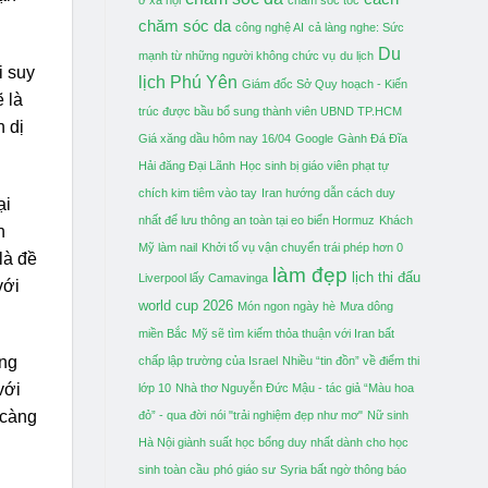
chăm sóc da
công nghệ AI
cả làng nghe: Sức
Du
mạnh từ những người không chức vụ
du lịch
i suy
lịch Phú Yên
Giám đốc Sở Quy hoạch - Kiến
 là
trúc được bầu bổ sung thành viên UBND TP.HCM
h dị
Giá xăng dầu hôm nay 16/04
Google
Gành Đá Đĩa
Hải đăng Đại Lãnh
Học sinh bị giáo viên phạt tự
chích kim tiêm vào tay
Iran hướng dẫn cách duy
ại
nhất để lưu thông an toàn tại eo biển Hormuz
Khách
h
Mỹ làm nail
Khởi tố vụ vận chuyển trái phép hơn 0
là đề
làm đẹp
lịch thi đấu
Liverpool lấy Camavinga
với
world cup 2026
Món ngon ngày hè
Mưa dông
miền Bắc
Mỹ sẽ tìm kiếm thỏa thuận với Iran bất
ứng
chấp lập trường của Israel
Nhiều “tin đồn” về điểm thi
với
lớp 10
Nhà thơ Nguyễn Đức Mậu - tác giả “Màu hoa
 càng
đỏ” - qua đời
nói "trải nghiệm đẹp như mơ"
Nữ sinh
Hà Nội giành suất học bổng duy nhất dành cho học
sinh toàn cầu
phó giáo sư
Syria bất ngờ thông báo