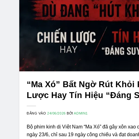
“Ma Xó” Bất Ngờ Rút Khỏi
Lược Hay Tín Hiệu “Đáng 
ĐĂNG VÀO
24/06/2026
BỞI
ADMIN1
Bộ phim kinh dị Việt Nam “Ma Xó” đã gây xôn xao dư
ngày 23/6, chỉ sau 19 ngày công chiếu và đạt doanh