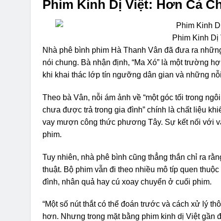
Phim Kinh Dị Việt: Hơn Cả C
Phim Kinh Dị
Nhà phê bình phim Hà Thanh Vân đã đưa ra những 
nói chung. Bà nhận định, “Ma Xó” là một trường hợp
khi khai thác lớp tín ngưỡng dân gian và những nỗi
Theo bà Vân, nỗi ám ảnh về “một góc tối trong ngôi
chưa được trả trong gia đình” chính là chất liệu kh
vay mượn công thức phương Tây. Sự kết nối với văn
phim.
Tuy nhiên, nhà phê bình cũng thẳng thắn chỉ ra r
thuật. Bộ phim vẫn đi theo nhiều mô típ quen thuộc 
đình, nhân quả hay cú xoay chuyển ở cuối phim.
“Một số nút thắt có thể đoán trước và cách xử lý t
hơn. Nhưng trong mặt bằng phim kinh dị Việt gần đâ