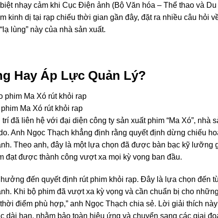
biệt nhạy cảm khi Cục Điện ảnh (Bộ Văn hóa – Thể thao và Du 
kinh dị tại rạp chiếu thời gian gần đây, đặt ra nhiều câu hỏi v
lạ lùng” này của nhà sản xuất.
ng Hay Áp Lực Quản Lý?
 phim Ma Xó rút khỏi rap
rí đã liên hệ với đại diện công ty sản xuất phim “Ma Xó”, nhà 
 do. Anh Ngọc Thạch khẳng định rằng quyết định dừng chiếu h
nh. Theo anh, đây là một lựa chọn đã được bàn bạc kỹ lưỡng 
im đạt được thành công vượt xa mọi kỳ vọng ban đầu.
 hưởng đến quyết định rút phim khỏi rạp. Đây là lựa chọn đến t
hành. Khi bộ phim đã vượt xa kỳ vọng và cần chuẩn bị cho nhữn
à thời điểm phù hợp,” anh Ngọc Thạch chia sẻ. Lời giải thích này
ược dài hạn, nhằm bảo toàn hiệu ứng và chuyển sang các giai đ