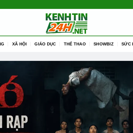
NG
XÃ HỘI
GIÁO DỤC
THỂ THAO
SHOWBIZ
SỨC 