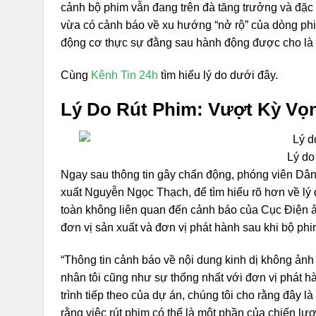
cảnh bộ phim vẫn đang trên đà tăng trưởng và đặc 
vừa có cảnh báo về xu hướng “nở rộ” của dòng phim 
động cơ thực sự đằng sau hành động được cho là “
Cùng
Kênh Tin 24h
tìm hiểu lý do dưới đây.
Lý Do Rút Phim: Vượt Kỳ Vọ
Lý do
Ngay sau thông tin gây chấn động, phóng viên Dân t
xuất Nguyễn Ngọc Thạch, để tìm hiểu rõ hơn về lý
toàn không liên quan đến cảnh báo của Cục Điện ả
đơn vị sản xuất và đơn vị phát hành sau khi bộ ph
“Thông tin cảnh báo về nội dung kinh dị không ảnh
nhân tôi cũng như sự thống nhất với đơn vị phát 
trình tiếp theo của dự án, chúng tôi cho rằng đây l
rằng việc rút phim có thể là một phần của chiến l