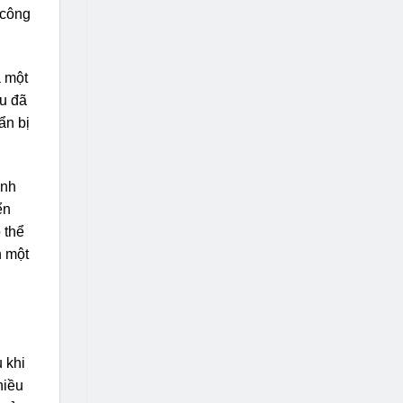
 công
à một
hu đã
ẩn bị
ành
ển
 thể
h một
 khi
hiều