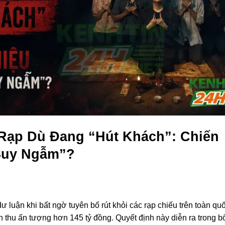
 Rạp Dù Đang “Hút Khách”: Chiến
Suy Ngẫm”?
 luận khi bất ngờ tuyên bố rút khỏi các rạp chiếu trên toàn qu
 thu ấn tượng hơn 145 tỷ đồng. Quyết định này diễn ra trong b