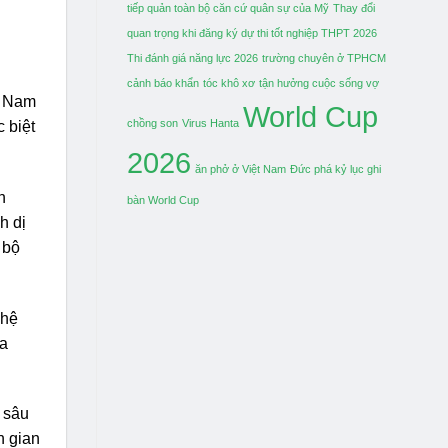
tiếp quản toàn bộ căn cứ quân sự của Mỹ
Thay đổi
quan trọng khi đăng ký dự thi tốt nghiệp THPT 2026
Thi đánh giá năng lực 2026
trường chuyên ở TPHCM
cảnh báo khẩn
tóc khô xơ
tận hưởng cuộc sống vợ
t Nam
World Cup
chồng son
Virus Hanta
 biệt
2026
ăn phở ở Việt Nam
Đức phá kỷ lục ghi
n
bàn World Cup
h dị
 bộ
ghệ
ia
h sâu
n gian