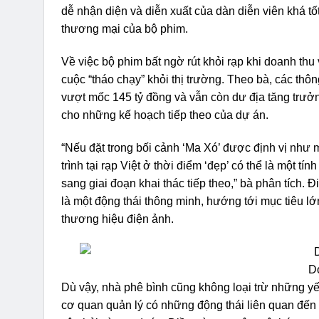
dễ nhận diện và diễn xuất của dàn diễn viên khá t
thương mại của bộ phim.
Về việc bộ phim bất ngờ rút khỏi rạp khi doanh th
cuộc “tháo chạy” khỏi thị trường. Theo bà, các thôn
vượt mốc 145 tỷ đồng và vẫn còn dư địa tăng trưởn
cho những kế hoạch tiếp theo của dự án.
“Nếu đặt trong bối cảnh ‘Ma Xó’ được định vị như m
trình tại rạp Việt ở thời điểm ‘đẹp’ có thể là một 
sang giai đoạn khai thác tiếp theo,” bà phân tích. 
là một động thái thông minh, hướng tới mục tiêu lớ
thương hiệu điện ảnh.
D
Dù vậy, nhà phê bình cũng không loại trừ những yếu
cơ quan quản lý có những động thái liên quan đến 