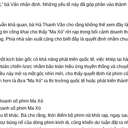
ốt,” bà Vân nhận định. Những yếu tố này đã góp phần vào thành
u vẫn khả quan, bà Hà Thanh Vân cho rằng không thể xem đây l
g tin công khai cho thấy “Ma Xó” rời rạp trong bối cảnh doanh t
g. Phía nhà sản xuất cũng cho biết đây là quyết định nhằm chu
ột kịch bản gốc có khả năng phát triển quốc tế, việc khép lại h
tính toán chiến lược nhằm bảo toàn hiệu ứng truyền thông và chuy
Điều này mở ra một góc nhìn mới, cho thấy quyết định rút phim có
n hơn là đưa “Ma Xó” ra thị trường quốc tế hoặc phát triển thàn
oanh số phim Ma Xó
 tố khác. Bà cho rằng, thời điểm bộ phim rút khỏi rạp, ngay sau
sự bùng nổ của dòng phim kinh dị, cũng khiến dư luận đặt ra n