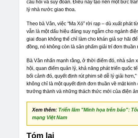
câu hỏi và suy đoán. Điều này tạo nên một bức tr
lý nhà nước giao thoa.
Theo bà Vân, việc “Ma Xó” rời rạp – dù xuất phát t
vẫn là một dấu hiệu đáng suy ngẫm cho ngành điện
giai đoạn không thể chỉ làm cho khán giả sợ hãi để
đồng, nó không còn là sản phẩm giải trí đơn thuần 
Bà Vân nhấn mạnh rằng, ở thời điểm đó, nhà sản x
hội, quan điểm quản lý, khả năng phát triển quốc t
bối cảnh đó, quyết định rút phim sẽ dễ lý giải hơn,”
không chỉ là một quyết định đơn thuần về mặt kin
trưởng thành và những thách thức mới của điện ảnh
Xem thêm:
Triển lãm "Minh họa trên báo": Tô
mạng Việt Nam
Tóm lại