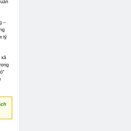
quản
g –
ang
m tỷ
 xã
trong
Xó”
ự
ách