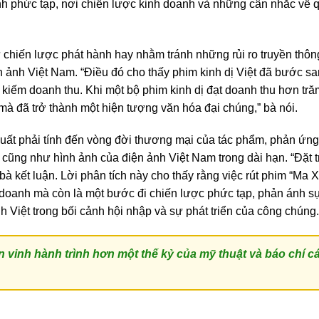
anh phức tạp, nơi chiến lược kinh doanh và những cân nhắc về 
ừ chiến lược phát hành hay nhằm tránh những rủi ro truyền thôn
 ảnh Việt Nam. “Điều đó cho thấy phim kinh dị Việt đã bước s
 kiếm doanh thu. Khi một bộ phim kinh dị đạt doanh thu hơn tră
mà đã trở thành một hiện tượng văn hóa đại chúng,” bà nói.
uất phải tính đến vòng đời thương mại của tác phẩm, phản ứng
ế cũng như hình ảnh của điện ảnh Việt Nam trong dài hạn. “Đặt 
 bà kết luận. Lời phân tích này cho thấy rằng việc rút phim “Ma 
h doanh mà còn là một bước đi chiến lược phức tạp, phản ánh s
 Việt trong bối cảnh hội nhập và sự phát triển của công chúng.
n vinh hành trình hơn một thế kỷ của mỹ thuật và báo chí c