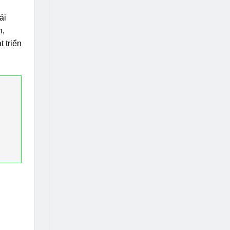
ải
n,
 triển