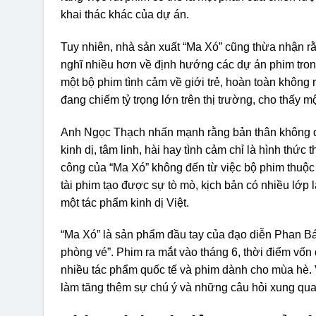
khai thác khác của dự án.
Tuy nhiên, nhà sản xuất “Ma Xó” cũng thừa nhận rằ
nghĩ nhiều hơn về định hướng các dự án phim trong 
một bộ phim tình cảm về giới trẻ, hoàn toàn không 
đang chiếm tỷ trọng lớn trên thị trường, cho thấy 
Anh Ngọc Thạch nhấn mạnh rằng bản thân không đặt 
kinh dị, tâm linh, hài hay tình cảm chỉ là hình thức
công của “Ma Xó” không đến từ việc bộ phim thuộc t
tài phim tạo được sự tò mò, kịch bản có nhiều lớp
một tác phẩm kinh dị Việt.
“Ma Xó” là sản phẩm đầu tay của đạo diễn Phan B
phòng vé”. Phim ra mắt vào tháng 6, thời điểm vốn 
nhiều tác phẩm quốc tế và phim dành cho mùa hè. 
làm tăng thêm sự chú ý và những câu hỏi xung quan