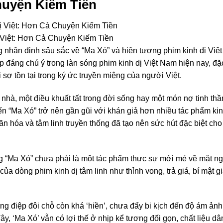
huyện Kiếm Tiền
 Việt: Hơn Cả Chuyện Kiếm Tiền
nhận định sâu sắc về “Ma Xó” và hiện tượng phim kinh dị Việ
 đáng chú ý trong làn sóng phim kinh dị Việt Nam hiện nay, đặc
 sợ tồn tại trong ký ức truyền miệng của người Việt.
 nhà, một điều khuất tất trong đời sống hay một món nợ tinh thầ
iến “Ma Xó” trở nên gần gũi với khán giả hơn nhiều tác phẩm kin
 hóa và tâm linh truyền thống đã tạo nên sức hút đặc biệt cho
ằng “Ma Xó” chưa phải là một tác phẩm thực sự mới mẻ về mặt n
của dòng phim kinh dị tâm linh như thỉnh vong, trả giá, bí mật g
hông điệp đôi chỗ còn khá ‘hiền’, chưa đẩy bi kịch đến độ ám ản
y, ‘Ma Xó’ vẫn có lợi thế ở nhịp kể tương đối gọn, chất liệu dâ