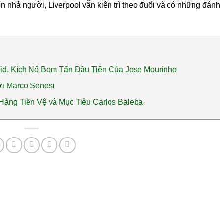
n nhả người, Liverpool vẫn kiên trì theo đuổi và có những đánh
rid, Kích Nổ Bom Tấn Đầu Tiên Của Jose Mourinho
ới Marco Senesi
Hàng Tiền Vệ và Mục Tiêu Carlos Baleba