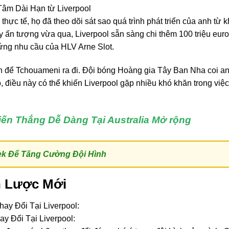
âm Dài Hạn từ Liverpool
thực tế, họ đã theo dõi sát sao quá trình phát triển của anh từ k
n tượng vừa qua, Liverpool sẵn sàng chi thêm 100 triệu euro
 ứng nhu cầu của HLV Arne Slot.
 để Tchouameni ra đi. Đội bóng Hoàng gia Tây Ban Nha coi an
 điều này có thể khiến Liverpool gặp nhiều khó khăn trong việc
iến Thắng Dễ Dàng Tại Australia Mở rộng
k Để Tăng Cường Đội Hình
ến Lược Mới
ay Đổi Tại Liverpool: