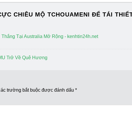
CỰC CHIÊU MỘ TCHOUAMENI ĐỂ TÁI THIẾ
Thắng Tại Australia Mở Rộng - kenhtin24h.net
 MU Trở Về Quê Hương
ác trường bắt buộc được đánh dấu
*