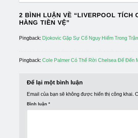
2 BÌNH LUẬN VỀ “
LIVERPOOL TÍCH 
HÀNG TIỀN VỆ
”
Pingback:
Djokovic Gặp Sự Cố Nguy Hiểm Trong Trận 
Pingback:
Cole Palmer Có Thể Rời Chelsea Để Đến
Để lại một bình luận
Email của bạn sẽ không được hiển thị công khai.
C
Bình luận
*