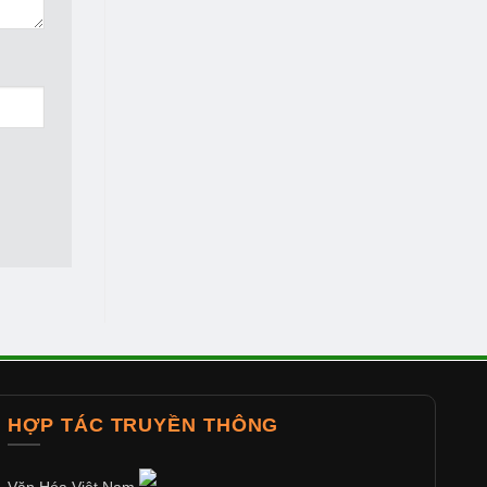
HỢP TÁC TRUYỀN THÔNG
Văn Hóa Việt Nam