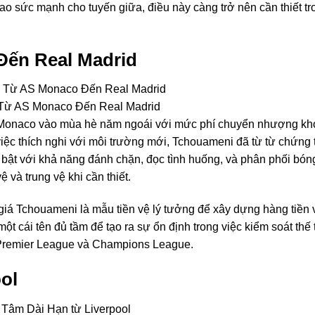
o sức mạnh cho tuyến giữa, điều này càng trở nên cần thiết tr
Đến Real Madrid
Từ AS Monaco Đến Real Madrid
S Monaco vào mùa hè năm ngoái với mức phí chuyển nhượng k
iệc thích nghi với môi trường mới, Tchouameni đã từ từ chứng t
 bật với khả năng đánh chặn, đọc tình huống, và phân phối bón
ệ và trung vệ khi cần thiết.
giá Tchouameni là mẫu tiền vệ lý tưởng để xây dựng hàng tiền 
ột cái tên đủ tầm để tạo ra sự ổn định trong việc kiểm soát thế 
ại Premier League và Champions League.
ol