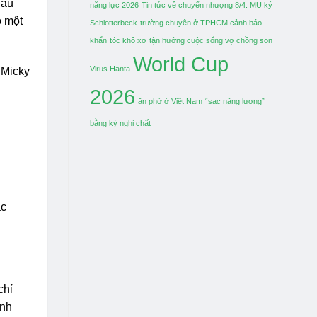
Sau
năng lực 2026
Tin tức về chuyển nhượng 8/4: MU ký
o một
Schlotterbeck
trường chuyên ở TPHCM cảnh báo
khẩn
tóc khô xơ
tận hưởng cuộc sống vợ chồng son
World Cup
Virus Hanta
 Micky
2026
ăn phở ở Việt Nam
“sạc năng lượng”
bằng kỳ nghỉ chất
ác
chỉ
ạnh