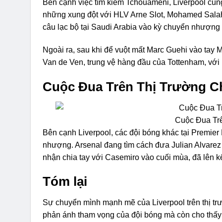
Bên cạnh việc tìm kiếm Tchouameni, Liverpool cũn
những xung đột với HLV Arne Slot, Mohamed Salah
câu lạc bộ tại Saudi Arabia vào kỳ chuyển nhượng
Ngoài ra, sau khi để vuột mất Marc Guehi vào tay 
Van de Ven, trung vệ hàng đầu của Tottenham, vớ
Cuộc Đua Trên Thị Trường 
Cuộc Đua Tr
Bên cạnh Liverpool, các đội bóng khác tại Premie
nhượng. Arsenal đang tìm cách đưa Julian Alvarez 
nhận chia tay với Casemiro vào cuối mùa, đã lên 
Tóm lại
Sự chuyển mình mạnh mẽ của Liverpool trên thị t
phản ánh tham vọng của đội bóng mà còn cho thấy