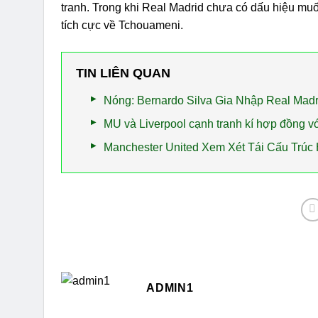
tranh. Trong khi Real Madrid chưa có dấu hiệu muố
tích cực về Tchouameni.
TIN LIÊN QUAN
Nóng: Bernardo Silva Gia Nhập Real Mad
MU và Liverpool cạnh tranh kí hợp đồng v
Manchester United Xem Xét Tái Cấu Trúc 
ADMIN1