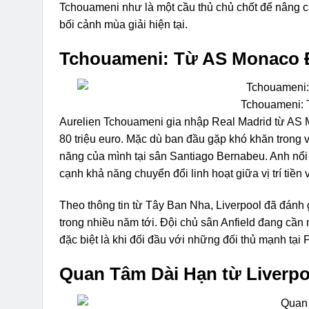
Tchouameni như là một cầu thủ chủ chốt để nâng ca
bối cảnh mùa giải hiện tại.
Tchouameni: Từ AS Monaco 
Tchouameni: 
Aurelien Tchouameni gia nhập Real Madrid từ A
80 triệu euro. Mặc dù ban đầu gặp khó khăn trong v
năng của mình tại sân Santiago Bernabeu. Anh nổi
cạnh khả năng chuyển đổi linh hoạt giữa vị trí tiền v
Theo thông tin từ Tây Ban Nha, Liverpool đã đánh 
trong nhiều năm tới. Đội chủ sân Anfield đang cần m
đặc biệt là khi đối đầu với những đối thủ mạnh t
Quan Tâm Dài Hạn từ Liverpo