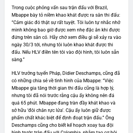
Trong cuộc phỏng vấn sau trận đấu với Brazil,
Mbappe bày tỏ niềm khao khát được ra sân thi đấu:
“Cảm giác đó thật sự rất tuyệt. Tôi luôn tự nhắc nhở
mình không bao giờ được xem nhẹ đặc ân khi được
đứng trên sân cỏ. Hãy chờ xem điều gì sẽ xảy ra vào
ngày 30/3 tới, nhưng tôi luôn khao khát được thi
đấu. Nếu HLV điền tên tôi vào đội hình, tôi luôn sẵn
sàng.”
HLV trưởng tuyển Pháp, Didier Deschamps, cũng đã
có những chia sẻ về tình hình của Mbappe: “Việc
Mbappe gia tăng thời gian thi đấu cũng là hợp lý,
nhưng tôi đã nói trước rằng cậu ấy không nên đá
quá 65 phút. Mbappe đang tràn đầy khát khao và
sở hữu ‘đôi chân rực lửa’. Cậu ấy luôn giữ được
phẩm chất khác biệt để định đoạt trận đấu.” Ông
Deschamps cũng cho biết kế hoạch xoay tua đội
hình trước trận đấu với Colombia, nhằm tạo cơ hội