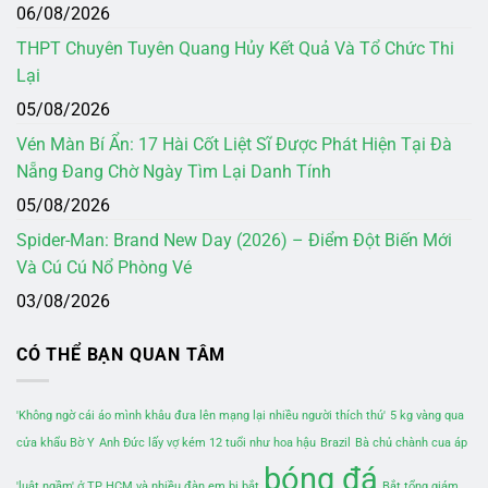
06/08/2026
THPT Chuyên Tuyên Quang Hủy Kết Quả Và Tổ Chức Thi
Lại
05/08/2026
Vén Màn Bí Ẩn: 17 Hài Cốt Liệt Sĩ Được Phát Hiện Tại Đà
Nẵng Đang Chờ Ngày Tìm Lại Danh Tính
05/08/2026
Spider-Man: Brand New Day (2026) – Điểm Đột Biến Mới
Và Cú Cú Nổ Phòng Vé
03/08/2026
CÓ THỂ BẠN QUAN TÂM
'Không ngờ cái áo mình khâu đưa lên mạng lại nhiều người thích thú'
5 kg vàng qua
cửa khẩu Bờ Y
Anh Đức lấy vợ kém 12 tuổi như hoa hậu
Brazil
Bà chủ chành cua áp
bóng đá
'luật ngầm' ở TP HCM và nhiều đàn em bị bắt
Bắt tổng giám