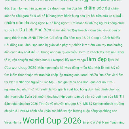
chăm sóc da
đốc Star Homes liên quan vụ lừa đảo mua nhà ở xã hội
chăm
cách
sóc tóc
Chủ gara ở Củ Chi tố bị hàng xóm hành hung sau khi hỏi tiền sửa xe
chăm sóc da
công nghệ AI
cả làng nghe: Sức mạnh từ những người không chức
Du lịch Phú Yên
vụ
du lịch
Giám đốc Sở Quy hoạch - Kiến trúc được bầu bổ
sung thành viên UBND TP.HCM
Giá xăng dầu hôm nay 16/04
Google
Gành Đá Đĩa
Hải đăng Đại Lãnh
Học sinh bị giáo viên phạt tự chích kim tiêm vào tay
Iran hướng
dẫn cách duy nhất để lưu thông an toàn tại eo biển Hormuz
Khách Mỹ làm nail
Khởi
làm đẹp
lịch thi
tố vụ vận chuyển trái phép hơn 0
Liverpool lấy Camavinga
đấu world cup 2026
Món ngon ngày hè
Mưa dông miền Bắc
Một lời nói
Mỹ sẽ
tìm kiếm thỏa thuận với Iran bất chấp lập trường của Israel
Nhiều “tin đồn” về điểm
thi lớp 10
Nhà thơ Nguyễn Đức Mậu - tác giả “Màu hoa đỏ” - qua đời
nói "trải
nghiệm đẹp như mơ"
Nữ sinh Hà Nội giành suất học bổng duy nhất dành cho học
sinh toàn cầu
Syria bất ngờ thông báo tiếp quản toàn bộ căn cứ quân sự của Mỹ
Thi
đánh giá năng lực 2026
Tin tức về chuyển nhượng 8/4: MU ký Schlotterbeck
trường
chuyên ở TPHCM cảnh báo khẩn
tóc khô xơ
tận hưởng cuộc sống vợ chồng son
World Cup 2026
Virus Hanta
ăn phở ở Việt Nam
“sạc năng