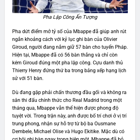
Pha Lập Công Ấn Tượng
Pha dứt điểm mở tỷ số của Mbappe đã giúp anh rút
ngắn khoảng cách với kỷ lục ghi bàn của Olivier
Giroud, người đang nắm giữ 57 bàn cho tuyển Pháp.
Hiện tại, Mbappe đã có 56 bàn thắng và chỉ còn
kém Giroud đúng một pha lập công. Cựu danh thủ
Thierry Henry đứng thứ ba trong bảng xếp hạng lịch
sử với 51 bàn.
Dù đang gặp phải chấn thương đầu gối và không ra
sân thi đấu chính thức cho Real Madrid trong một
tháng qua, Mbappe vẫn thể hiện được phong độ
tuyệt vời. Trong trận này, anh được bố trí chơi ở vị trí
trung phong, nhận sự hỗ trợ từ bộ ba Ousmane
Dembele, Michael Olise và Hugo Ekitike. Mặc dù có
cơ hội ghi bàn ngay trong hiệp một, Mbappe đã bỏ