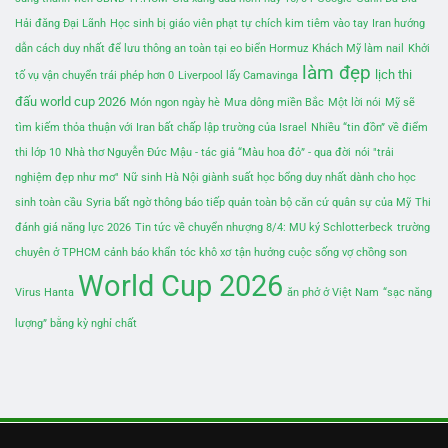
Hải đăng Đại Lãnh
Học sinh bị giáo viên phạt tự chích kim tiêm vào tay
Iran hướng
dẫn cách duy nhất để lưu thông an toàn tại eo biển Hormuz
Khách Mỹ làm nail
Khởi
làm đẹp
lịch thi
tố vụ vận chuyển trái phép hơn 0
Liverpool lấy Camavinga
đấu world cup 2026
Món ngon ngày hè
Mưa dông miền Bắc
Một lời nói
Mỹ sẽ
tìm kiếm thỏa thuận với Iran bất chấp lập trường của Israel
Nhiều “tin đồn” về điểm
thi lớp 10
Nhà thơ Nguyễn Đức Mậu - tác giả “Màu hoa đỏ” - qua đời
nói "trải
nghiệm đẹp như mơ"
Nữ sinh Hà Nội giành suất học bổng duy nhất dành cho học
sinh toàn cầu
Syria bất ngờ thông báo tiếp quản toàn bộ căn cứ quân sự của Mỹ
Thi
đánh giá năng lực 2026
Tin tức về chuyển nhượng 8/4: MU ký Schlotterbeck
trường
chuyên ở TPHCM cảnh báo khẩn
tóc khô xơ
tận hưởng cuộc sống vợ chồng son
World Cup 2026
Virus Hanta
ăn phở ở Việt Nam
“sạc năng
lượng” bằng kỳ nghỉ chất