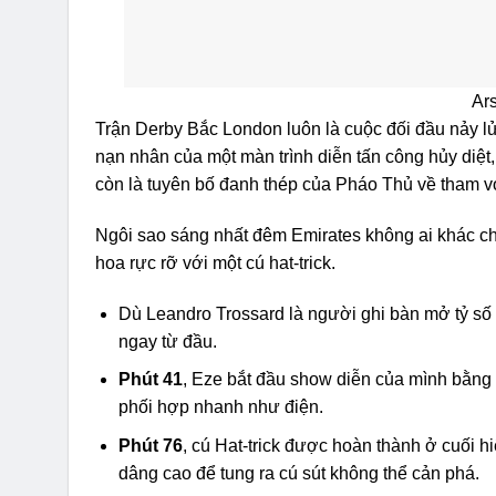
Ar
Trận Derby Bắc London luôn là cuộc đối đầu nảy l
nạn nhân của một màn trình diễn tấn công hủy diệt, 
còn là tuyên bố đanh thép của Pháo Thủ về tham v
Ngôi sao sáng nhất đêm Emirates không ai khác chí
hoa rực rỡ với một cú hat-trick.
Dù Leandro Trossard là người ghi bàn mở tỷ số
ngay từ đầu.
Phút 41
, Eze bắt đầu show diễn của mình bằng 
phối hợp nhanh như điện.
Phút 76
, cú Hat-trick được hoàn thành ở cuối hi
dâng cao để tung ra cú sút không thể cản phá.