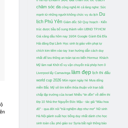
chăm sóc da
công nghệ AI
cả làng nghe: Sức
Du
mạnh từ những người không chức vụ
du lịch
lịch Phú Yên
Giám đốc Sở Quy hoạch - Kiến
trúc được bầu bổ sung thành viên UBND TP.HCM
Giá xăng dầu hôm nay 16/04
Google
Gành Đá Đĩa
Hải đăng Đại Lãnh
Học sinh bị giáo viên phạt tự
chích kim tiêm vào tay
Iran hướng dẫn cách duy
nhất để lưu thông an toàn tại eo biển Hormuz
Khách
Mỹ làm nail
Khởi tố vụ vận chuyển trái phép hơn 0
làm đẹp
lịch thi đấu
Liverpool lấy Camavinga
world cup 2026
Món ngon ngày hè
Mưa dông
miền Bắc
Mỹ sẽ tìm kiếm thỏa thuận với Iran bất
chấp lập trường của Israel
Nhiều “tin đồn” về điểm thi
lớp 10
Nhà thơ Nguyễn Đức Mậu - tác giả “Màu hoa
độ
đỏ” - qua đời
nói "trải nghiệm đẹp như mơ"
Nữ sinh
iện
Hà Nội giành suất học bổng duy nhất dành cho học
sinh toàn cầu
phó giáo sư
Syria bất ngờ thông báo