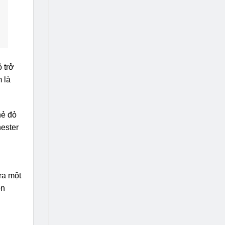
 trở
 là
hẻ đỏ
hester
ra một
ôn