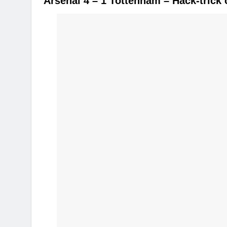
Arsenal 4 – 1 Tottenham – Hack-trick