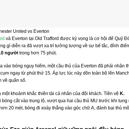
ester United vs Everton
ted
và Everton tại Old Trafford được kỳ vọng là cơ hội để Quỷ Đỏ
ng gì diễn ra đã vượt xa trí tưởng tượng về sự bế tắc, đỉnh điểm
10 người
trong hơn 75 phút.
ha vào bóng nguy hiểm, một cầu thủ của Everton đã phải nhận t
 cụm ngay từ phút thứ 15. Áp lực lúc này dồn toàn bộ lên Manc
n về quân số.
à một khoảnh khắc thiên tài cá nhân của đội khách. Tiền vệ
K.
 bóng cắt vào trung lộ, vượt qua hai cầu thủ MU trước khi tung 
ơn 20 mét, bóng đi xoáy thẳng vào góc chữ A, đánh bại thủ m