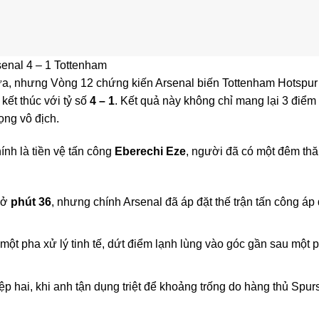
senal 4 – 1 Tottenham
ửa, nhưng Vòng 12 chứng kiến Arsenal biến Tottenham Hotspur
kết thúc với tỷ số
4 – 1
. Kết quả này không chỉ mang lại 3 điểm
ọng vô địch.
nh là tiền vệ tấn công
Eberechi Eze
, người đã có một đêm th
 ở
phút 36
, nhưng chính Arsenal đã áp đặt thế trận tấn công áp
một pha xử lý tinh tế, dứt điểm lạnh lùng vào góc gần sau một 
ệp hai, khi anh tận dụng triệt để khoảng trống do hàng thủ Spur