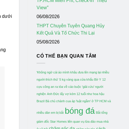
TP.HCM Miễn Phí, Check-In “Triệu
View”
n dưới
06/08/2026
THPT Chuyên Tuyên Quang Hủy
Kết Quả Và Tổ Chức Thi Lại
05/08/2026
áng
CÓ THỂ BẠN QUAN TÂM
'Không ngờ cái áo mình khâu đưa lên mạng lại nhiều
người thích thú'
5 kg vàng qua cửa khẩu Bờ Y
12
cựu công an ra tòa về cáo buộc 'giải cứu' người
nghiện
Anh Đức lấy vợ kém 12 tuổi như hoa hậu
Brazil
Bà chủ chành cua áp 'luật ngầm' ở TP HCM và
bóng đá
nhiều đàn em bị bắt
Bắt tổng
giám đốc Star Homes liên quan vụ lừa đảo mua nhà
chăm sóc da
cách
ở xã hội
chăm sóc tóc