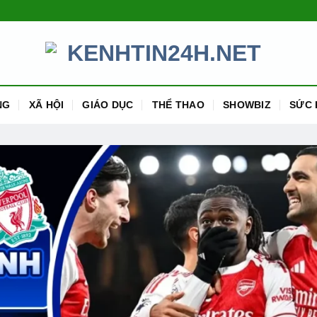
NG
XÃ HỘI
GIÁO DỤC
THỂ THAO
SHOWBIZ
SỨC 