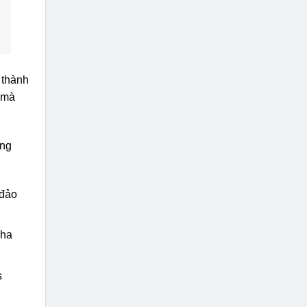
 thành
 mà
ăng
 đảo
pha
s