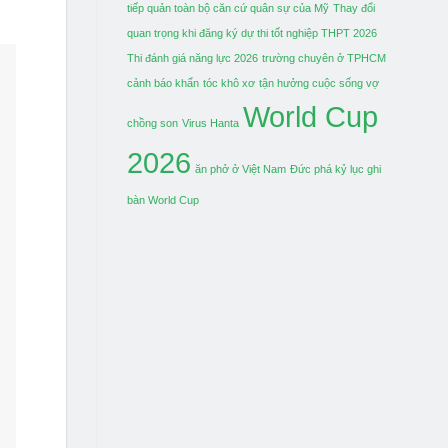
tiếp quản toàn bộ căn cứ quân sự của Mỹ
Thay đổi
quan trọng khi đăng ký dự thi tốt nghiệp THPT 2026
Thi đánh giá năng lực 2026
trường chuyên ở TPHCM
cảnh báo khẩn
tóc khô xơ
tận hưởng cuộc sống vợ
World Cup
chồng son
Virus Hanta
2026
ăn phở ở Việt Nam
Đức phá kỷ lục ghi
bàn World Cup