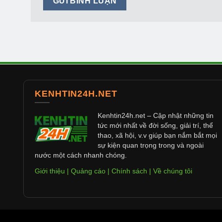
KENHTIN24H.NET
Kenhtin24h.net
– Cập nhật những tin
tức mới nhất về đời sống, giải trí, thể
thao, xã hội, v.v giúp bạn nắm bắt mọi
sự kiện quan trọng trong và ngoài
nước một cách nhanh chóng.
Giới thiệu
|
Quảng cáo
|
Chính sách
|
Về chúng tôi