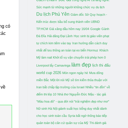
Sức mạnh từ những người không chức vụ
du lịch
Du lịch Phú Yên
Giám đốc Sở Quy hoạch -
Kiến trúc được bầu bổ sung thành viên UBND
ng có
TP.HCM
Giá xăng dầu hôm nay 16/04
Google
Gành
các
Đá Đĩa
Hải đăng Đại Lãnh
Học sinh bị giáo viên phạt
tự chích kim tiêm vào tay
Iran hướng dẫn cách duy
nhất để lưu thông an toàn tại eo biển Hormuz
Khách
Lâm
Mỹ làm nail
Khởi tố vụ vận chuyển trái phép hơn 0
làm đẹp
lịch thi đấu
Liverpool lấy Camavinga
world cup 2026
Món ngon ngày hè
Mưa dông
miền Bắc
Một lời nói
Mỹ sẽ tìm kiếm thỏa thuận với
 về
Iran bất chấp lập trường của Israel
Nhiều “tin đồn” về
điểm thi lớp 10
Nhà thơ Nguyễn Đức Mậu - tác giả
“Màu hoa đỏ” - qua đời
nói "trải nghiệm đẹp như mơ"
Nữ sinh Hà Nội giành suất học bổng duy nhất dành
cho học sinh toàn cầu
Syria bất ngờ thông báo tiếp
quản toàn bộ căn cứ quân sự của Mỹ
Thi đánh giá