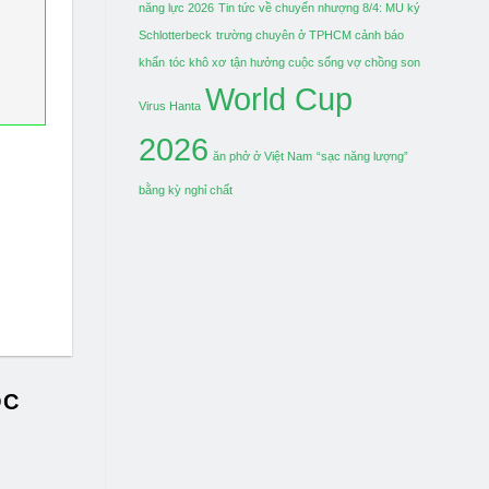
năng lực 2026
Tin tức về chuyển nhượng 8/4: MU ký
Schlotterbeck
trường chuyên ở TPHCM cảnh báo
khẩn
tóc khô xơ
tận hưởng cuộc sống vợ chồng son
World Cup
Virus Hanta
2026
ăn phở ở Việt Nam
“sạc năng lượng”
bằng kỳ nghỉ chất
ỐC