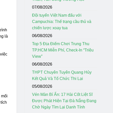
07/08/2026
Đội tuyển Việt Nam đấu với
Campuchia: Thể trạng cầu thủ và
chiến lược xoay tua
rình
06/08/2026
ng là
Top 5 Địa Điểm Chơi Trung Thu
TP.HCM Miễn Phí, Check-In “Triệu
 việc
View”
06/08/2026
THPT Chuyên Tuyên Quang Hủy
Kết Quả Và Tổ Chức Thi Lại
05/08/2026
Vén Màn Bí Ẩn: 17 Hài Cốt Liệt Sĩ
ì mối
Được Phát Hiện Tại Đà Nẵng Đang
tích
Chờ Ngày Tìm Lại Danh Tính