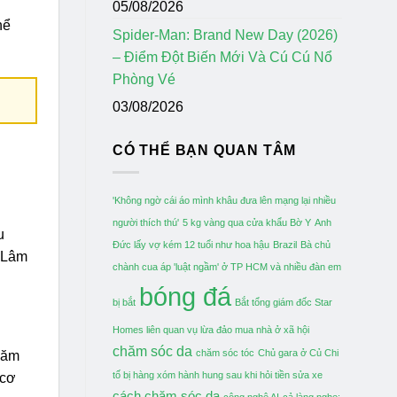
05/08/2026
hể
Spider-Man: Brand New Day (2026)
– Điểm Đột Biến Mới Và Cú Cú Nổ
Phòng Vé
03/08/2026
CÓ THỂ BẠN QUAN TÂM
'Không ngờ cái áo mình khâu đưa lên mạng lại nhiều
người thích thú'
5 kg vàng qua cửa khẩu Bờ Y
Anh
u
Đức lấy vợ kém 12 tuổi như hoa hậu
Brazil
Bà chủ
h Lâm
chành cua áp 'luật ngầm' ở TP HCM và nhiều đàn em
bóng đá
bị bắt
Bắt tổng giám đốc Star
Homes liên quan vụ lừa đảo mua nhà ở xã hội
chăm sóc da
chăm sóc tóc
Chủ gara ở Củ Chi
 năm
tố bị hàng xóm hành hung sau khi hỏi tiền sửa xe
 cơ
cách chăm sóc da
công nghệ AI
cả làng nghe: