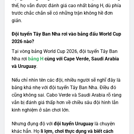
thể, họ vẫn được đánh giá cao nhất bảng H, dù phía
trước chắc chắn sẽ có những trận không hề đơn
giản.
Đội tuyển Tây Ban Nha rơi vào bảng đấu World Cup
2026 nào?
Tại vòng bảng World Cup 2026, đội tuyển Tây Ban
Nha rơi
bảng H
cùng với Cape Verde, Saudi Arabia
và Uruguay
.
Nếu chỉ nhìn tên các đội, nhiều người sẽ nghĩ đây là
bảng khá nhẹ với đội tuyển Tây Ban Nha. Điều đó
cũng không sai. Cabo Verde và Saudi Arabia rõ ràng
vẫn bị đánh giá thấp hơn về chiều sâu đội hình lẫn
kinh nghiệm ở sân chơi lớn.
Nhưng đụng độ với
đội tuyển Uruguay
là chuyện
khác hẳn. Họ
lì lợm, chơi thực dụng và biết cách