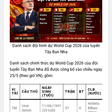
Danh sách đội hình dự World Cup 2026 của tuyển
Tây Ban Nha
Danh sách chính thức dự World Cup 2026 của đội
tuyển Tây Ban Nha đã được công bố vào chiều ngày
25/5 (theo giờ VN), gồm:
NGÀY
VỊ
CLB
CẦU THỦ
SINH
TRẬN
BT
TRÍ
(NƯỚC)
(TUỔI)
Athletic
Unai
11/06/1997
TM
57
0
Bilbao
Simón
(29 tuổi)