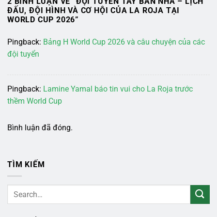
2 BÌNH LUẬN VỀ “
ĐỘI TUYỂN TÂY BAN NHA – LỊCH
ĐẤU, ĐỘI HÌNH VÀ CƠ HỘI CỦA LA ROJA TẠI
WORLD CUP 2026
”
Pingback:
Bảng H World Cup 2026 và câu chuyện của các
đội tuyển
Pingback:
Lamine Yamal báo tin vui cho La Roja trước
thềm World Cup
Bình luận đã đóng.
TÌM KIẾM