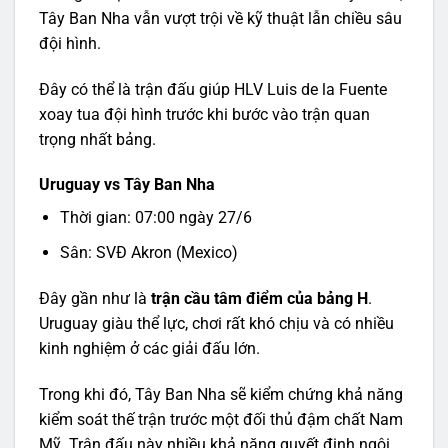
Tây Ban Nha vẫn vượt trội về kỹ thuật lẫn chiều sâu
đội hình.
Đây có thể là trận đấu giúp HLV Luis de la Fuente
xoay tua đội hình trước khi bước vào trận quan
trọng nhất bảng.
Uruguay vs Tây Ban Nha
Thời gian: 07:00 ngày 27/6
Sân: SVĐ Akron (Mexico)
Đây gần như là
trận cầu tâm điểm của bảng H
.
Uruguay giàu thể lực, chơi rất khó chịu và có nhiều
kinh nghiệm ở các giải đấu lớn.
Trong khi đó, Tây Ban Nha sẽ kiểm chứng khả năng
kiểm soát thế trận trước một đối thủ đậm chất Nam
Mỹ. Trận đấu này nhiều khả năng quyết định ngôi