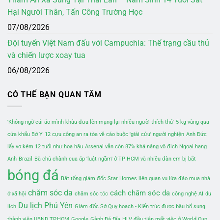
Hại Người Thân, Tấn Công Trường Học
07/08/2026
Đội tuyển Việt Nam đấu với Campuchia: Thể trạng cầu thủ
và chiến lược xoay tua
06/08/2026
CÓ THỂ BẠN QUAN TÂM
'Không ngờ cái áo mình khâu đưa lên mạng lại nhiều người thích thú'
5 kg vàng qua
cửa khẩu Bờ Y
12 cựu công an ra tòa về cáo buộc 'giải cứu' người nghiện
Anh Đức
lấy vợ kém 12 tuổi như hoa hậu
Arsenal vẫn còn 87% khả năng vô địch Ngoại hạng
Anh
Brazil
Bà chủ chành cua áp 'luật ngầm' ở TP HCM và nhiều đàn em bị bắt
bóng đá
Bắt tổng giám đốc Star Homes liên quan vụ lừa đảo mua nhà
chăm sóc da
cách chăm sóc da
ở xã hội
chăm sóc tóc
công nghệ AI
du
Du lịch Phú Yên
lịch
Giám đốc Sở Quy hoạch - Kiến trúc được bầu bổ sung
thành viên UBND TP.HCM
Google
Gành Đá Đĩa
HLV đầu tiên mất việc ở World Cup