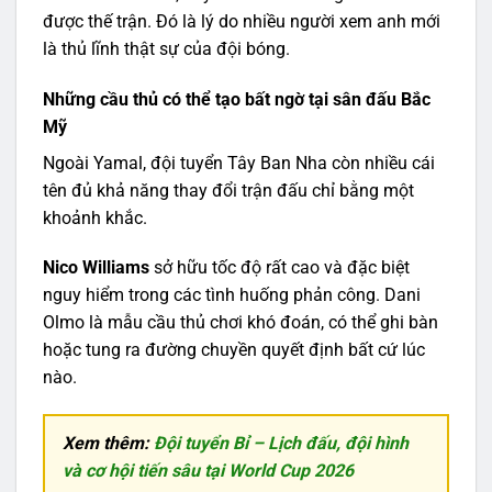
được thế trận. Đó là lý do nhiều người xem anh mới
là thủ lĩnh thật sự của đội bóng.
Những cầu thủ có thể tạo bất ngờ tại sân đấu Bắc
Mỹ
Ngoài Yamal, đội tuyển Tây Ban Nha còn nhiều cái
tên đủ khả năng thay đổi trận đấu chỉ bằng một
khoảnh khắc.
Nico Williams
sở hữu tốc độ rất cao và đặc biệt
nguy hiểm trong các tình huống phản công. Dani
Olmo là mẫu cầu thủ chơi khó đoán, có thể ghi bàn
hoặc tung ra đường chuyền quyết định bất cứ lúc
nào.
Xem thêm:
Đội tuyển Bỉ – Lịch đấu, đội hình
và cơ hội tiến sâu tại World Cup 2026