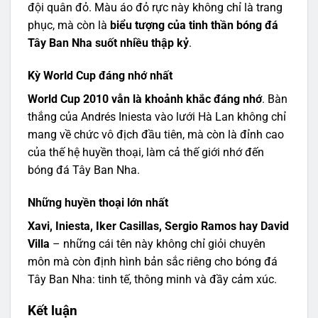
đội quân đỏ. Màu áo đỏ rực này không chỉ là trang
phục, mà còn là
biểu tượng của tinh thần bóng đá
Tây Ban Nha suốt nhiều thập kỷ
.
Kỳ World Cup đáng nhớ nhất
World Cup 2010 vẫn là khoảnh khắc đáng nhớ
. Bàn
thắng của Andrés Iniesta vào lưới Hà Lan không chỉ
mang về chức vô địch đầu tiên, mà còn là đỉnh cao
của thế hệ huyền thoại, làm cả thế giới nhớ đến
bóng đá Tây Ban Nha.
Những huyền thoại lớn nhất
Xavi, Iniesta, Iker Casillas, Sergio Ramos hay David
Villa
– những cái tên này không chỉ giỏi chuyên
môn mà còn định hình bản sắc riêng cho bóng đá
Tây Ban Nha: tinh tế, thông minh và đầy cảm xúc.
Kết luận