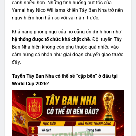
cánh nhiều hơn. Những tình huống bứt tốc của
Yamal hay Nico Williams khiến Tây Ban Nha trở nên
nguy hiểm hơn hẳn so với vài năm trước.
Khả năng phòng ngự của họ cũng ổn định hơn nhờ
hệ thống được tổ chức khá chặt chẽ
. Đội tuyển Tây
Ban Nha hiện không còn phụ thuộc quá nhiều vào
cảm hứng cá nhân như giai đoạn chuyển giao trước
đây.
Tuyển Tây Ban Nha có thể sẽ “cập bến” ở đâu tại
World Cup 2026?