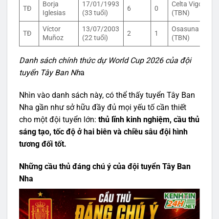
Borja
17/01/1993
Celta Vigo
TĐ
6
0
Iglesias
(33 tuổi)
(TBN)
Víctor
13/07/2003
Osasuna
TĐ
2
1
Muñoz
(22 tuổi)
(TBN)
Danh sách chính thức dự World Cup 2026 của đội
tuyển Tây Ban Nh
a
Nhìn vào danh sách này, có thể thấy tuyển Tây Ban
Nha gần như sở hữu đầy đủ mọi yếu tố cần thiết
cho một đội tuyển lớn:
thủ lĩnh kinh nghiệm, cầu thủ
sáng tạo, tốc độ ở hai biên và chiều sâu đội hình
tương đối tốt.
Những cầu thủ đáng chú ý của đội tuyển Tây Ban
Nha