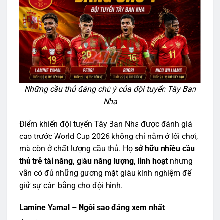
Những cầu thủ đáng chú ý của đội tuyển Tây Ban
Nha
Điểm khiến đội tuyển Tây Ban Nha được đánh giá
cao trước World Cup 2026 không chỉ nằm ở lối chơi,
mà còn ở chất lượng cầu thủ. Họ
sở hữu nhiều cầu
thủ trẻ tài năng, giàu năng lượng, linh hoạt
nhưng
vẫn có đủ những gương mặt giàu kinh nghiệm để
giữ sự cân bằng cho đội hình.
Lamine Yamal – Ngôi sao đáng xem nhất