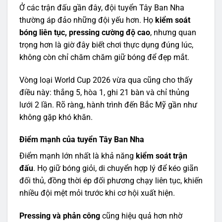
Ở các trận đấu gần đây, đội tuyển Tây Ban Nha
thường áp đảo những đội yếu hơn. Họ
kiểm soát
bóng liên tục, pressing cường độ cao
, nhưng quan
trọng hơn là giờ đây biết chơi thực dụng đúng lúc,
không còn chỉ chăm chăm giữ bóng để đẹp mắt.
Vòng loại World Cup 2026 vừa qua cũng cho thấy
điều này: thắng 5, hòa 1, ghi 21 bàn và chỉ thủng
lưới 2 lần. Rõ ràng, hành trình đến Bắc Mỹ gần như
không gặp khó khăn.
Điểm mạnh của tuyển Tây Ban Nha
Điểm mạnh lớn nhất là khả năng
kiểm soát trận
đấu
. Họ giữ bóng giỏi, di chuyển hợp lý để kéo giãn
đối thủ, đồng thời ép đối phương chạy liên tục, khiến
nhiều đội mệt mỏi trước khi cơ hội xuất hiện.
Pressing và phản công
cũng hiệu quả hơn nhờ