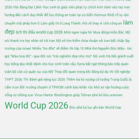
2026
Hải đăng Đại Lãnh
Học sinh bị giáo viên phạt tự chích kim tiêm vào tay
Iran
hướng dẫn cách duy nhất để lưu thông an toàn tại eo biển Hormuz
Khởi tố vụ vận
làm
chuyển trái phép hơn 0
Làm giấy tờ ở Long Thành: Hỏi AI thay vì chờ công an
đẹp
lịch thi đấu world cup 2026
Món ngon ngày hè
Mưa dông miền Bắc
Mỹ
nói thanh tra hạt nhân sẽ tới Iran
Mỹ sẽ tìm kiếm thỏa thuận với Iran bất chấp lập
trường của Israel
Nhiều “tin đồn” về điểm thi lớp 10
Nhà thơ Nguyễn Đức Mậu - tác
giả “Màu hoa đỏ” - qua đời
nói "trải nghiệm đẹp như mơ"
Nữ sinh Hà Nội giành suất
học bổng duy nhất dành cho học sinh toàn cầu
Syria bất ngờ thông báo tiếp quản
toàn bộ căn cứ quân sự của Mỹ
Thay đổi quan trọng khi đăng ký dự thi tốt nghiệp
THPT 2026
Thi đánh giá năng lực 2026
Thêm ba kỳ vương cờ tướng Trung Quốc bị
cấm trọn đời
trường chuyên ở TPHCM cảnh báo khẩn
tóc khô xơ
tận hưởng cuộc
sống vợ chồng son
Virus Hanta
Washington giúp Tehran phá bỏ kho uranium
World Cup 2026
Đức phá kỷ lục ghi bàn World Cup