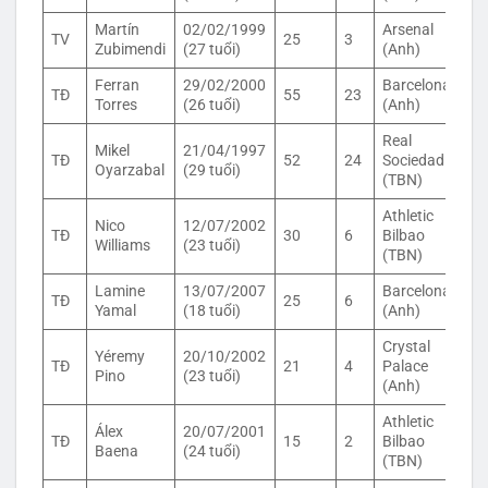
Martín
02/02/1999
Arsenal
TV
25
3
Zubimendi
(27 tuổi)
(Anh)
Ferran
29/02/2000
Barcelona
TĐ
55
23
Torres
(26 tuổi)
(Anh)
Real
Mikel
21/04/1997
TĐ
52
24
Sociedad
Oyarzabal
(29 tuổi)
(TBN)
Athletic
Nico
12/07/2002
TĐ
30
6
Bilbao
Williams
(23 tuổi)
(TBN)
Lamine
13/07/2007
Barcelona
TĐ
25
6
Yamal
(18 tuổi)
(Anh)
Crystal
Yéremy
20/10/2002
TĐ
21
4
Palace
Pino
(23 tuổi)
(Anh)
Athletic
Álex
20/07/2001
TĐ
15
2
Bilbao
Baena
(24 tuổi)
(TBN)