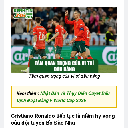
Tầm quan trọng của vị trí đầu bảng
Xem thêm:
Nhật Bản và Thụy Điển Quyết Đấu
Định Đoạt Bảng F World Cup 2026
Cristiano Ronaldo tiếp tục là niềm hy vọng
của đội tuyển Bồ Đào Nha