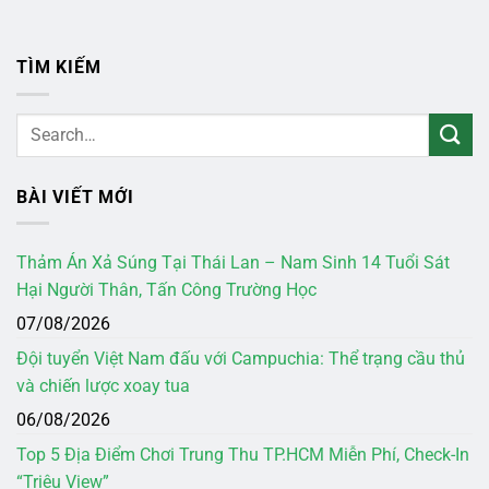
TÌM KIẾM
BÀI VIẾT MỚI
Thảm Án Xả Súng Tại Thái Lan – Nam Sinh 14 Tuổi Sát
Hại Người Thân, Tấn Công Trường Học
07/08/2026
Đội tuyển Việt Nam đấu với Campuchia: Thể trạng cầu thủ
và chiến lược xoay tua
06/08/2026
Top 5 Địa Điểm Chơi Trung Thu TP.HCM Miễn Phí, Check-In
“Triệu View”