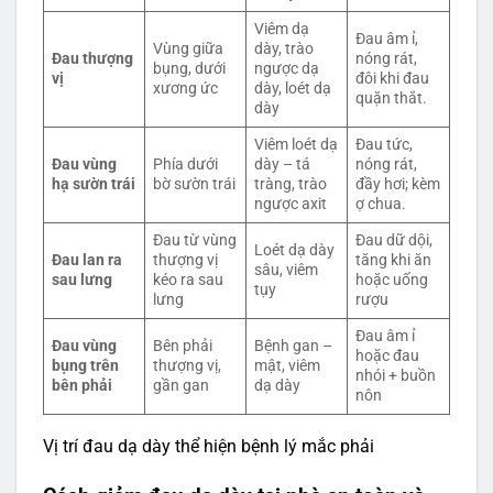
Viêm dạ
Đau âm ỉ,
Vùng giữa
dày, trào
Đau thượng
nóng rát,
bụng, dưới
ngược dạ
vị
đôi khi đau
xương ức
dày, loét dạ
quặn thắt.
dày
Viêm loét dạ
Đau tức,
Đau vùng
Phía dưới
dày – tá
nóng rát,
hạ sườn trái
bờ sườn trái
tràng, trào
đầy hơi; kèm
ngược axit
ợ chua.
Đau từ vùng
Đau dữ dội,
Loét dạ dày
Đau lan ra
thượng vị
tăng khi ăn
sâu, viêm
sau lưng
kéo ra sau
hoặc uống
tụy
lưng
rượu
Đau âm ỉ
Đau vùng
Bên phải
Bệnh gan –
hoặc đau
bụng trên
thượng vị,
mật, viêm
nhói + buồn
bên phải
gần gan
dạ dày
nôn
Vị trí đau dạ dày thể hiện bệnh lý mắc phải