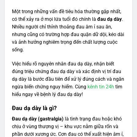
Một trong những vấn đề tiêu hóa thường gặp nhất,
có thể xảy ra ở mọi lứa tuổi đó chính là
đau dạ dày
.
Nhiều người chỉ thỉnh thoảng đau âm ỉ sau ăn,
nhưng cũng có trường hợp đau quặn dữ dội, kéo dài
và ảnh hưởng nghiêm trọng đến chất lượng cuộc
sống.
Việc hiểu rõ nguyên nhân đau dạ dày, nhận biết
đúng triệu chứng đau dạ dày và xác định vị trí đau
dạ dày là bước đầu tiên để xử lý đúng cách và ngăn
ngừa biến chứng nguy hiểm. Cùng
kênh tin 24h
tìm
hiểu ngay về bệnh lý đau dạ dày!
Đau dạ dày là gì?
Đau dạ dày (gastralgia)
là tình trạng đau hoặc khó
chịu ở vùng thượng vị – khu vực nằm giữa rốn và
phần dưới xương ức. Cơn đau có thể xuất hiện âm ỉ,