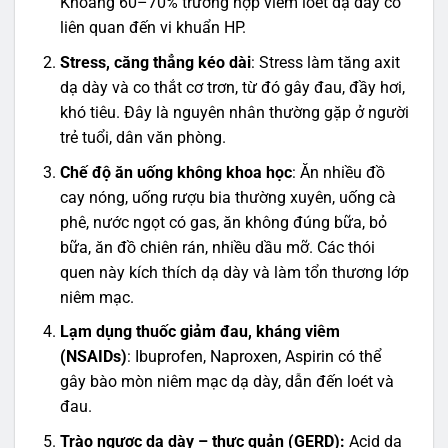
Khoảng 60–70% trường hợp viêm loét dạ dày có
liên quan đến vi khuẩn HP.
Stress, căng thẳng kéo dài
: Stress làm tăng axit
dạ dày và co thắt cơ trơn, từ đó gây đau, đầy hơi,
khó tiêu. Đây là nguyên nhân thường gặp ở người
trẻ tuổi, dân văn phòng.
Chế độ ăn uống không khoa học
: Ăn nhiều đồ
cay nóng, uống rượu bia thường xuyên, uống cà
phê, nước ngọt có gas, ăn không đúng bữa, bỏ
bữa, ăn đồ chiên rán, nhiều dầu mỡ. Các thói
quen này kích thích dạ dày và làm tổn thương lớp
niêm mạc.
Lạm dụng thuốc giảm đau, kháng viêm
(NSAIDs)
: Ibuprofen, Naproxen, Aspirin có thể
gây bào mòn niêm mạc dạ dày, dẫn đến loét và
đau.
Trào ngược dạ dày – thực quản (GERD):
Acid dạ