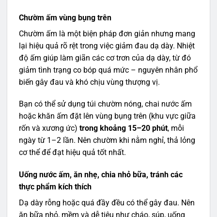
Chườm ấm vùng bụng trên
Chườm ấm là một biện pháp đơn giản nhưng mang
lại hiệu quả rõ rệt trong việc giảm đau dạ dày. Nhiệt
độ ấm giúp làm giãn các cơ trơn của dạ dày, từ đó
giảm tình trạng co bóp quá mức – nguyên nhân phổ
biến gây đau và khó chịu vùng thượng vị.
Bạn có thể sử dụng túi chườm nóng, chai nước ấm
hoặc khăn ấm đặt lên vùng bụng trên (khu vực giữa
rốn và xương ức)
trong khoảng 15–20 phút
, mỗi
ngày từ 1–2 lần. Nên chườm khi nằm nghỉ, thả lỏng
cơ thể để đạt hiệu quả tốt nhất.
Uống nước ấm, ăn nhẹ, chia nhỏ bữa, tránh các
thực phẩm kích thích
Dạ dày rỗng hoặc quá đầy đều có thể gây đau. Nên
ăn bữa nhỏ, mềm và dễ tiêu như cháo, súp, uống