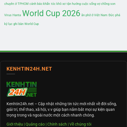
chuyên ở TPHCM cảnh báo khẩn
tóc khô xơ
tận hưởng cuộc sống vợ chồng son
World Cup 2026
Virus Hanta
ăn phở ở Việt Nam
Đức phá
kỷ lục ghi bàn World Cup
KENHTIN24H.NET
Kenhtin24h.net
– Cập nhật những tin tức mới nhất về đời sống,
giải trí, thể thao, xã hội, v.v giúp bạn nắm bắt mọi sự kiện quan
trọng trong và ngoài nước một cách nhanh chóng.
Giới thiệu
|
Quảng cáo
|
Chính sách
|
Về chúng tôi