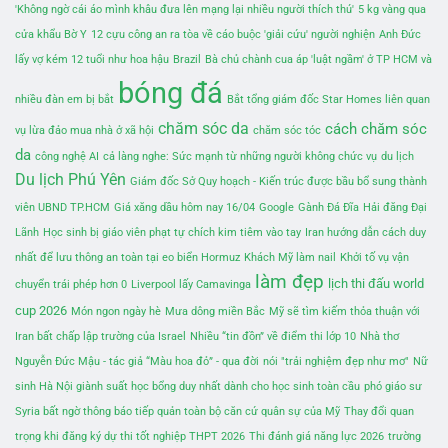
'Không ngờ cái áo mình khâu đưa lên mạng lại nhiều người thích thú'
5 kg vàng qua
cửa khẩu Bờ Y
12 cựu công an ra tòa về cáo buộc 'giải cứu' người nghiện
Anh Đức
lấy vợ kém 12 tuổi như hoa hậu
Brazil
Bà chủ chành cua áp 'luật ngầm' ở TP HCM và
bóng đá
nhiều đàn em bị bắt
Bắt tổng giám đốc Star Homes liên quan
chăm sóc da
cách chăm sóc
vụ lừa đảo mua nhà ở xã hội
chăm sóc tóc
da
công nghệ AI
cả làng nghe: Sức mạnh từ những người không chức vụ
du lịch
Du lịch Phú Yên
Giám đốc Sở Quy hoạch - Kiến trúc được bầu bổ sung thành
viên UBND TP.HCM
Giá xăng dầu hôm nay 16/04
Google
Gành Đá Đĩa
Hải đăng Đại
Lãnh
Học sinh bị giáo viên phạt tự chích kim tiêm vào tay
Iran hướng dẫn cách duy
nhất để lưu thông an toàn tại eo biển Hormuz
Khách Mỹ làm nail
Khởi tố vụ vận
làm đẹp
lịch thi đấu world
chuyển trái phép hơn 0
Liverpool lấy Camavinga
cup 2026
Món ngon ngày hè
Mưa dông miền Bắc
Mỹ sẽ tìm kiếm thỏa thuận với
Iran bất chấp lập trường của Israel
Nhiều “tin đồn” về điểm thi lớp 10
Nhà thơ
Nguyễn Đức Mậu - tác giả “Màu hoa đỏ” - qua đời
nói "trải nghiệm đẹp như mơ"
Nữ
sinh Hà Nội giành suất học bổng duy nhất dành cho học sinh toàn cầu
phó giáo sư
Syria bất ngờ thông báo tiếp quản toàn bộ căn cứ quân sự của Mỹ
Thay đổi quan
trọng khi đăng ký dự thi tốt nghiệp THPT 2026
Thi đánh giá năng lực 2026
trường