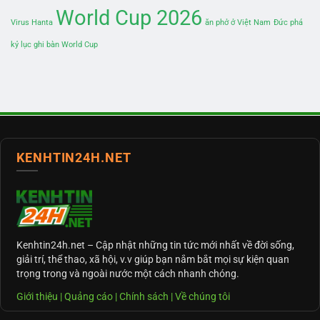
World Cup 2026
Virus Hanta
ăn phở ở Việt Nam
Đức phá
kỷ lục ghi bàn World Cup
KENHTIN24H.NET
Kenhtin24h.net
– Cập nhật những tin tức mới nhất về đời sống,
giải trí, thể thao, xã hội, v.v giúp bạn nắm bắt mọi sự kiện quan
trọng trong và ngoài nước một cách nhanh chóng.
Giới thiệu
|
Quảng cáo
|
Chính sách
|
Về chúng tôi