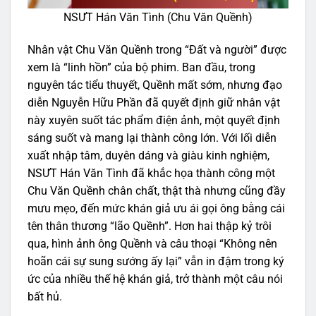
NSƯT Hán Văn Tình (Chu Văn Quềnh)
Nhân vật Chu Văn Quềnh trong “Đất và người” được
xem là “linh hồn” của bộ phim. Ban đầu, trong
nguyên tác tiểu thuyết, Quềnh mất sớm, nhưng đạo
diễn Nguyễn Hữu Phần đã quyết định giữ nhân vật
này xuyên suốt tác phẩm điện ảnh, một quyết định
sáng suốt và mang lại thành công lớn. Với lối diễn
xuất nhập tâm, duyên dáng và giàu kinh nghiệm,
NSƯT Hán Văn Tình đã khắc họa thành công một
Chu Văn Quềnh chân chất, thật thà nhưng cũng đầy
mưu mẹo, đến mức khán giả ưu ái gọi ông bằng cái
tên thân thương “lão Quềnh”. Hơn hai thập kỷ trôi
qua, hình ảnh ông Quềnh và câu thoại “Không nên
hoãn cái sự sung sướng ấy lại” vẫn in đậm trong ký
ức của nhiều thế hệ khán giả, trở thành một câu nói
bất hủ.