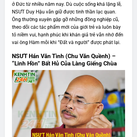
ở Đức từ nhiều năm nay. Dù cuộc sống khá lặng lẽ,
NSƯT Duy Hậu vẫn giữ được tinh thần lạc quan.
Ông thường xuyên gặp gỡ những đồng nghiệp cũ,
theo dõi các tác phẩm mới của giới trẻ và luôn bày
tỏ niềm vui, hạnh phúc khi khán giả trẻ vẫn nhớ đến
vai ông Hàm mỗi khi “Đất và người” được phát lại.
NSƯT Hán Văn Tình (Chu Văn Quềnh) –
“Linh Hồn” Bất Hủ Của Làng Giếng Chùa