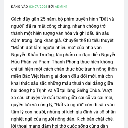
ĐĂNG VÀO
03/07/2026
BỞI
ADMIN1
Cách đây gần 25 năm, bộ phim truyền hình “Đất và
người” đã ra mắt công chúng, nhanh chóng trở
thành một hiện tượng văn hóa và ghi dấu ấn sâu
đậm trong lòng khán giả. Chuyển thể từ tiểu thuyết
“Mảnh đất lắm người nhiều ma” của nhà văn
Nguyễn Khắc Trường, tác phẩm do đạo diễn Nguyễn
Hữu Phần và Phạm Thanh Phong thực hiện không
chỉ tái hiện một cách chân thực bức tranh nông thôn
miền Bắc Việt Nam giai đoạn đầu đổi mới, mà còn
khai thác sâu sắc những mâu thuẫn dai dẳng giữa
hai dòng họ Trịnh và Vũ tại làng Giếng Chùa. Vượt
xa câu chuyện về đấu tranh giữa cái cũ và cái mới,
quyền lực và công lý, “Đất và người” còn đi sâu vào
tâm lý con người, những bi kịch gia đình và số phận
nghiệt ngã của người nông dân. Kịch bản chặt chẽ,
lời thoại mang đậm hơi thở cuộc sống cùng dàn