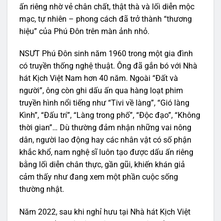
ấn riêng nhờ vẻ chân chất, thật thà và lối diễn mộc
mạc, tự nhiên – phong cách đã trở thành “thương
hiệu” của Phú Đôn trên màn ảnh nhỏ.
NSƯT Phú Đôn sinh năm 1960 trong một gia đình
có truyền thống nghệ thuật. Ông đã gắn bó với Nhà
hát Kịch Việt Nam hơn 40 năm. Ngoài “Đất và
người”, ông còn ghi dấu ấn qua hàng loạt phim
truyền hình nổi tiếng như “Tivi về làng”, “Gió làng
Kình”, “Đấu trí”, “Làng trong phố”, “Độc đạo”, “Không
thời gian”… Dù thường đảm nhận những vai nông
dân, người lao động hay các nhân vật có số phận
khắc khổ, nam nghệ sĩ luôn tạo được dấu ấn riêng
bằng lối diễn chân thực, gần gũi, khiến khán giả
cảm thấy như đang xem một phần cuộc sống
thường nhật.
Năm 2022, sau khi nghỉ hưu tại Nhà hát Kịch Việt