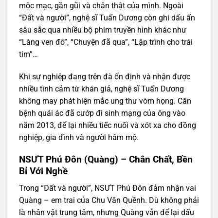
mộc mạc, gần gũi và chân thật của mình. Ngoài
“Đất và người”, nghệ sĩ Tuấn Dương còn ghi dấu ấn
sâu sắc qua nhiều bộ phim truyền hình khác như
“Làng ven đô”, “Chuyện đã qua”, “Lập trình cho trái
tim”…
Khi sự nghiệp đang trên đà ổn định và nhận được
nhiều tình cảm từ khán giả, nghệ sĩ Tuấn Dương
không may phát hiện mắc ung thư vòm họng. Căn
bệnh quái ác đã cướp đi sinh mạng của ông vào
năm 2013, để lại nhiều tiếc nuối và xót xa cho đồng
nghiệp, gia đình và người hâm mộ.
NSƯT Phú Đôn (Quàng) – Chân Chất, Bền
Bỉ Với Nghề
Trong “Đất và người”, NSƯT Phú Đôn đảm nhận vai
Quàng – em trai của Chu Văn Quềnh. Dù không phải
là nhân vật trung tâm, nhưng Quàng vẫn để lại dấu