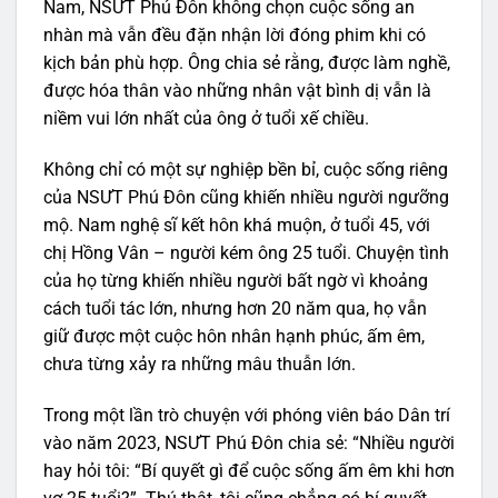
Nam, NSƯT Phú Đôn không chọn cuộc sống an
nhàn mà vẫn đều đặn nhận lời đóng phim khi có
kịch bản phù hợp. Ông chia sẻ rằng, được làm nghề,
được hóa thân vào những nhân vật bình dị vẫn là
niềm vui lớn nhất của ông ở tuổi xế chiều.
Không chỉ có một sự nghiệp bền bỉ, cuộc sống riêng
của NSƯT Phú Đôn cũng khiến nhiều người ngưỡng
mộ. Nam nghệ sĩ kết hôn khá muộn, ở tuổi 45, với
chị Hồng Vân – người kém ông 25 tuổi. Chuyện tình
của họ từng khiến nhiều người bất ngờ vì khoảng
cách tuổi tác lớn, nhưng hơn 20 năm qua, họ vẫn
giữ được một cuộc hôn nhân hạnh phúc, ấm êm,
chưa từng xảy ra những mâu thuẫn lớn.
Trong một lần trò chuyện với phóng viên báo Dân trí
vào năm 2023, NSƯT Phú Đôn chia sẻ: “Nhiều người
hay hỏi tôi: “Bí quyết gì để cuộc sống ấm êm khi hơn