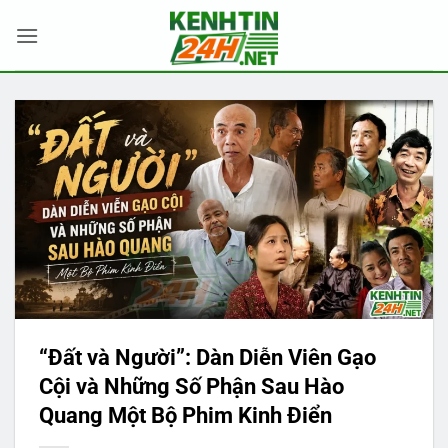
Bỏ
qua
nội
dung
“Đất và Người”: Dàn Diễn Viên Gạo
Cội và Những Số Phận Sau Hào
Quang Một Bộ Phim Kinh Điển