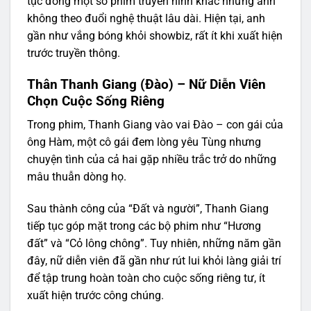
tục đóng một số phim truyền hình khác nhưng anh
không theo đuổi nghệ thuật lâu dài. Hiện tại, anh
gần như vắng bóng khỏi showbiz, rất ít khi xuất hiện
trước truyền thông.
Thân Thanh Giang (Đào) – Nữ Diễn Viên
Chọn Cuộc Sống Riêng
Trong phim, Thanh Giang vào vai Đào – con gái của
ông Hàm, một cô gái đem lòng yêu Tùng nhưng
chuyện tình của cả hai gặp nhiều trắc trở do những
mâu thuẫn dòng họ.
Sau thành công của “Đất và người”, Thanh Giang
tiếp tục góp mặt trong các bộ phim như “Hương
đất” và “Cỏ lông chông”. Tuy nhiên, những năm gần
đây, nữ diễn viên đã gần như rút lui khỏi làng giải trí
để tập trung hoàn toàn cho cuộc sống riêng tư, ít
xuất hiện trước công chúng.