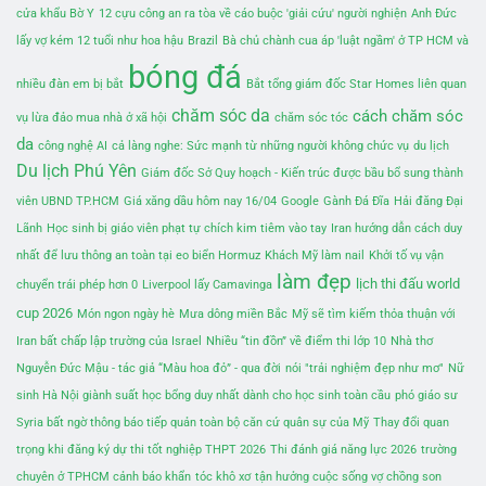
cửa khẩu Bờ Y
12 cựu công an ra tòa về cáo buộc 'giải cứu' người nghiện
Anh Đức
lấy vợ kém 12 tuổi như hoa hậu
Brazil
Bà chủ chành cua áp 'luật ngầm' ở TP HCM và
bóng đá
nhiều đàn em bị bắt
Bắt tổng giám đốc Star Homes liên quan
chăm sóc da
cách chăm sóc
vụ lừa đảo mua nhà ở xã hội
chăm sóc tóc
da
công nghệ AI
cả làng nghe: Sức mạnh từ những người không chức vụ
du lịch
Du lịch Phú Yên
Giám đốc Sở Quy hoạch - Kiến trúc được bầu bổ sung thành
viên UBND TP.HCM
Giá xăng dầu hôm nay 16/04
Google
Gành Đá Đĩa
Hải đăng Đại
Lãnh
Học sinh bị giáo viên phạt tự chích kim tiêm vào tay
Iran hướng dẫn cách duy
nhất để lưu thông an toàn tại eo biển Hormuz
Khách Mỹ làm nail
Khởi tố vụ vận
làm đẹp
lịch thi đấu world
chuyển trái phép hơn 0
Liverpool lấy Camavinga
cup 2026
Món ngon ngày hè
Mưa dông miền Bắc
Mỹ sẽ tìm kiếm thỏa thuận với
Iran bất chấp lập trường của Israel
Nhiều “tin đồn” về điểm thi lớp 10
Nhà thơ
Nguyễn Đức Mậu - tác giả “Màu hoa đỏ” - qua đời
nói "trải nghiệm đẹp như mơ"
Nữ
sinh Hà Nội giành suất học bổng duy nhất dành cho học sinh toàn cầu
phó giáo sư
Syria bất ngờ thông báo tiếp quản toàn bộ căn cứ quân sự của Mỹ
Thay đổi quan
trọng khi đăng ký dự thi tốt nghiệp THPT 2026
Thi đánh giá năng lực 2026
trường
chuyên ở TPHCM cảnh báo khẩn
tóc khô xơ
tận hưởng cuộc sống vợ chồng son