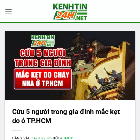
Bỏ
qua
nội
dung
Cứu 5 người trong gia đình mắc kẹt
do ở TP.HCM
ĐĂNG VÀO
16/03/2026
BỞI
ADMIN1