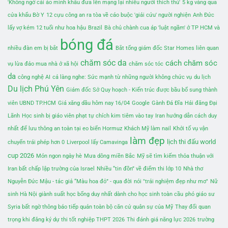
'Không ngờ cái áo mình khâu đưa lên mạng lại nhiều người thích thú'
5 kg vàng qua
cửa khẩu Bờ Y
12 cựu công an ra tòa về cáo buộc 'giải cứu' người nghiện
Anh Đức
lấy vợ kém 12 tuổi như hoa hậu
Brazil
Bà chủ chành cua áp 'luật ngầm' ở TP HCM và
bóng đá
nhiều đàn em bị bắt
Bắt tổng giám đốc Star Homes liên quan
chăm sóc da
cách chăm sóc
vụ lừa đảo mua nhà ở xã hội
chăm sóc tóc
da
công nghệ AI
cả làng nghe: Sức mạnh từ những người không chức vụ
du lịch
Du lịch Phú Yên
Giám đốc Sở Quy hoạch - Kiến trúc được bầu bổ sung thành
viên UBND TP.HCM
Giá xăng dầu hôm nay 16/04
Google
Gành Đá Đĩa
Hải đăng Đại
Lãnh
Học sinh bị giáo viên phạt tự chích kim tiêm vào tay
Iran hướng dẫn cách duy
nhất để lưu thông an toàn tại eo biển Hormuz
Khách Mỹ làm nail
Khởi tố vụ vận
làm đẹp
lịch thi đấu world
chuyển trái phép hơn 0
Liverpool lấy Camavinga
cup 2026
Món ngon ngày hè
Mưa dông miền Bắc
Mỹ sẽ tìm kiếm thỏa thuận với
Iran bất chấp lập trường của Israel
Nhiều “tin đồn” về điểm thi lớp 10
Nhà thơ
Nguyễn Đức Mậu - tác giả “Màu hoa đỏ” - qua đời
nói "trải nghiệm đẹp như mơ"
Nữ
sinh Hà Nội giành suất học bổng duy nhất dành cho học sinh toàn cầu
phó giáo sư
Syria bất ngờ thông báo tiếp quản toàn bộ căn cứ quân sự của Mỹ
Thay đổi quan
trọng khi đăng ký dự thi tốt nghiệp THPT 2026
Thi đánh giá năng lực 2026
trường