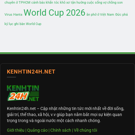
chuyên ở TPHCM cảnh báo khẩn
tóc khô xơ
tận hưởng cuộc sống vợ chồng son
World Cup 2026
Virus Hanta
ăn phở ở Việt Nam
Đức phá
kỷ lục ghi bàn World Cup
KENHTIN24H.NET
Kenhtin24h.net
– Cập nhật những tin tức mới nhất về đời sống,
giải trí, thể thao, xã hội, v.v giúp bạn nắm bắt mọi sự kiện quan
trọng trong và ngoài nước một cách nhanh chóng.
Giới thiệu
|
Quảng cáo
|
Chính sách
|
Về chúng tôi