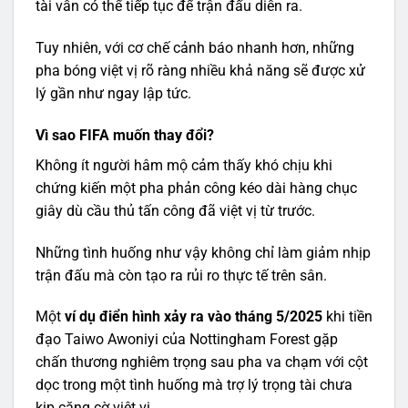
tài vẫn có thể tiếp tục để trận đấu diễn ra.
Tuy nhiên, với cơ chế cảnh báo nhanh hơn, những
pha bóng việt vị rõ ràng nhiều khả năng sẽ được xử
lý gần như ngay lập tức.
Vì sao FIFA muốn thay đổi?
Không ít người hâm mộ cảm thấy khó chịu khi
chứng kiến một pha phản công kéo dài hàng chục
giây dù cầu thủ tấn công đã việt vị từ trước.
Những tình huống như vậy không chỉ làm giảm nhịp
trận đấu mà còn tạo ra rủi ro thực tế trên sân.
Một
ví dụ điển hình xảy ra vào tháng 5/2025
khi tiền
đạo Taiwo Awoniyi của Nottingham Forest gặp
chấn thương nghiêm trọng sau pha va chạm với cột
dọc trong một tình huống mà trợ lý trọng tài chưa
kịp căng cờ việt vị.