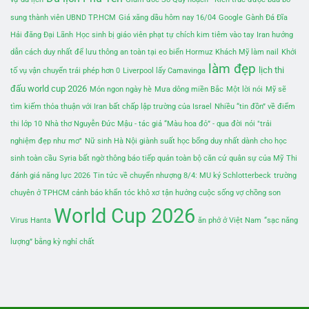
sung thành viên UBND TP.HCM
Giá xăng dầu hôm nay 16/04
Google
Gành Đá Đĩa
Hải đăng Đại Lãnh
Học sinh bị giáo viên phạt tự chích kim tiêm vào tay
Iran hướng
dẫn cách duy nhất để lưu thông an toàn tại eo biển Hormuz
Khách Mỹ làm nail
Khởi
làm đẹp
lịch thi
tố vụ vận chuyển trái phép hơn 0
Liverpool lấy Camavinga
đấu world cup 2026
Món ngon ngày hè
Mưa dông miền Bắc
Một lời nói
Mỹ sẽ
tìm kiếm thỏa thuận với Iran bất chấp lập trường của Israel
Nhiều “tin đồn” về điểm
thi lớp 10
Nhà thơ Nguyễn Đức Mậu - tác giả “Màu hoa đỏ” - qua đời
nói "trải
nghiệm đẹp như mơ"
Nữ sinh Hà Nội giành suất học bổng duy nhất dành cho học
sinh toàn cầu
Syria bất ngờ thông báo tiếp quản toàn bộ căn cứ quân sự của Mỹ
Thi
đánh giá năng lực 2026
Tin tức về chuyển nhượng 8/4: MU ký Schlotterbeck
trường
chuyên ở TPHCM cảnh báo khẩn
tóc khô xơ
tận hưởng cuộc sống vợ chồng son
World Cup 2026
Virus Hanta
ăn phở ở Việt Nam
“sạc năng
lượng” bằng kỳ nghỉ chất