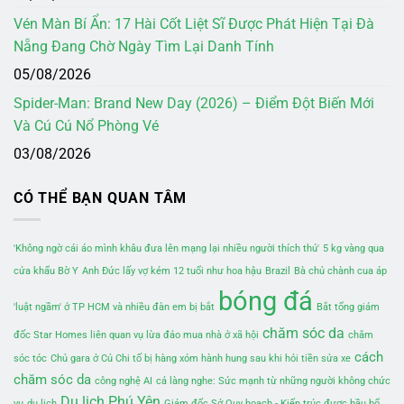
Vén Màn Bí Ẩn: 17 Hài Cốt Liệt Sĩ Được Phát Hiện Tại Đà
Nẵng Đang Chờ Ngày Tìm Lại Danh Tính
05/08/2026
Spider-Man: Brand New Day (2026) – Điểm Đột Biến Mới
Và Cú Cú Nổ Phòng Vé
03/08/2026
CÓ THỂ BẠN QUAN TÂM
'Không ngờ cái áo mình khâu đưa lên mạng lại nhiều người thích thú'
5 kg vàng qua
cửa khẩu Bờ Y
Anh Đức lấy vợ kém 12 tuổi như hoa hậu
Brazil
Bà chủ chành cua áp
bóng đá
'luật ngầm' ở TP HCM và nhiều đàn em bị bắt
Bắt tổng giám
chăm sóc da
đốc Star Homes liên quan vụ lừa đảo mua nhà ở xã hội
chăm
cách
sóc tóc
Chủ gara ở Củ Chi tố bị hàng xóm hành hung sau khi hỏi tiền sửa xe
chăm sóc da
công nghệ AI
cả làng nghe: Sức mạnh từ những người không chức
Du lịch Phú Yên
vụ
du lịch
Giám đốc Sở Quy hoạch - Kiến trúc được bầu bổ