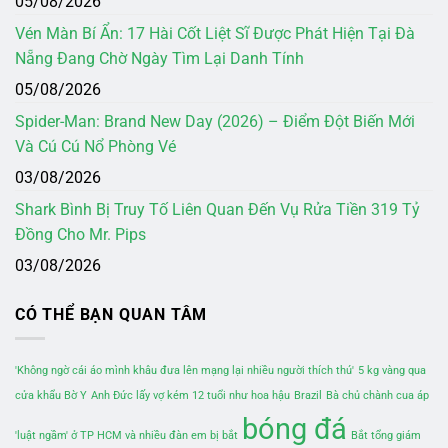
05/08/2026
Vén Màn Bí Ẩn: 17 Hài Cốt Liệt Sĩ Được Phát Hiện Tại Đà
Nẵng Đang Chờ Ngày Tìm Lại Danh Tính
05/08/2026
Spider-Man: Brand New Day (2026) – Điểm Đột Biến Mới
Và Cú Cú Nổ Phòng Vé
03/08/2026
Shark Bình Bị Truy Tố Liên Quan Đến Vụ Rửa Tiền 319 Tỷ
Đồng Cho Mr. Pips
03/08/2026
CÓ THỂ BẠN QUAN TÂM
'Không ngờ cái áo mình khâu đưa lên mạng lại nhiều người thích thú'
5 kg vàng qua
cửa khẩu Bờ Y
Anh Đức lấy vợ kém 12 tuổi như hoa hậu
Brazil
Bà chủ chành cua áp
bóng đá
'luật ngầm' ở TP HCM và nhiều đàn em bị bắt
Bắt tổng giám