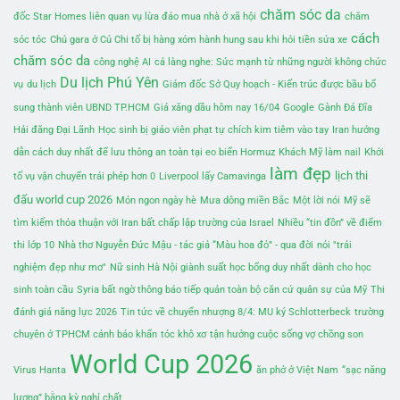
chăm sóc da
đốc Star Homes liên quan vụ lừa đảo mua nhà ở xã hội
chăm
cách
sóc tóc
Chủ gara ở Củ Chi tố bị hàng xóm hành hung sau khi hỏi tiền sửa xe
chăm sóc da
công nghệ AI
cả làng nghe: Sức mạnh từ những người không chức
Du lịch Phú Yên
vụ
du lịch
Giám đốc Sở Quy hoạch - Kiến trúc được bầu bổ
sung thành viên UBND TP.HCM
Giá xăng dầu hôm nay 16/04
Google
Gành Đá Đĩa
Hải đăng Đại Lãnh
Học sinh bị giáo viên phạt tự chích kim tiêm vào tay
Iran hướng
dẫn cách duy nhất để lưu thông an toàn tại eo biển Hormuz
Khách Mỹ làm nail
Khởi
làm đẹp
lịch thi
tố vụ vận chuyển trái phép hơn 0
Liverpool lấy Camavinga
đấu world cup 2026
Món ngon ngày hè
Mưa dông miền Bắc
Một lời nói
Mỹ sẽ
tìm kiếm thỏa thuận với Iran bất chấp lập trường của Israel
Nhiều “tin đồn” về điểm
thi lớp 10
Nhà thơ Nguyễn Đức Mậu - tác giả “Màu hoa đỏ” - qua đời
nói "trải
nghiệm đẹp như mơ"
Nữ sinh Hà Nội giành suất học bổng duy nhất dành cho học
sinh toàn cầu
Syria bất ngờ thông báo tiếp quản toàn bộ căn cứ quân sự của Mỹ
Thi
đánh giá năng lực 2026
Tin tức về chuyển nhượng 8/4: MU ký Schlotterbeck
trường
chuyên ở TPHCM cảnh báo khẩn
tóc khô xơ
tận hưởng cuộc sống vợ chồng son
World Cup 2026
Virus Hanta
ăn phở ở Việt Nam
“sạc năng
lượng” bằng kỳ nghỉ chất