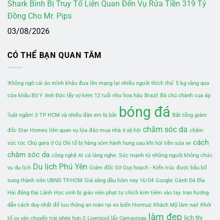
Shark Bình Bị Truy Tố Liên Quan Đến Vụ Rửa Tiền 319 Tỷ
Đồng Cho Mr. Pips
03/08/2026
CÓ THỂ BẠN QUAN TÂM
'Không ngờ cái áo mình khâu đưa lên mạng lại nhiều người thích thú'
5 kg vàng qua
cửa khẩu Bờ Y
Anh Đức lấy vợ kém 12 tuổi như hoa hậu
Brazil
Bà chủ chành cua áp
bóng đá
'luật ngầm' ở TP HCM và nhiều đàn em bị bắt
Bắt tổng giám
chăm sóc da
đốc Star Homes liên quan vụ lừa đảo mua nhà ở xã hội
chăm
cách
sóc tóc
Chủ gara ở Củ Chi tố bị hàng xóm hành hung sau khi hỏi tiền sửa xe
chăm sóc da
công nghệ AI
cả làng nghe: Sức mạnh từ những người không chức
Du lịch Phú Yên
vụ
du lịch
Giám đốc Sở Quy hoạch - Kiến trúc được bầu bổ
sung thành viên UBND TP.HCM
Giá xăng dầu hôm nay 16/04
Google
Gành Đá Đĩa
Hải đăng Đại Lãnh
Học sinh bị giáo viên phạt tự chích kim tiêm vào tay
Iran hướng
dẫn cách duy nhất để lưu thông an toàn tại eo biển Hormuz
Khách Mỹ làm nail
Khởi
làm đẹp
lịch thi
tố vụ vận chuyển trái phép hơn 0
Liverpool lấy Camavinga