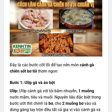
Đây là các bước cốt lõi để tạo nên món
cánh gà
chiên sốt bơ tỏi
thơm ngon:
Bước 1: Ướp gà và áo bột
Ướp:
Ướp cánh gà với tỏi băm nhuyễn,
1 muỗng
nước mắm, tiêu và muối. Nguyên liệu đặc biệt trong
bước ướt thịt chính là
bơ
, cho
2 muỗng bơ
vào và
dùng găng tay trộn đều tất cả gia vị vào cánh gà và