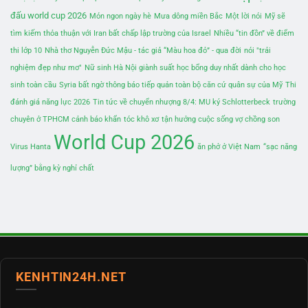
đấu world cup 2026
Món ngon ngày hè
Mưa dông miền Bắc
Một lời nói
Mỹ sẽ
tìm kiếm thỏa thuận với Iran bất chấp lập trường của Israel
Nhiều “tin đồn” về điểm
thi lớp 10
Nhà thơ Nguyễn Đức Mậu - tác giả “Màu hoa đỏ” - qua đời
nói "trải
nghiệm đẹp như mơ"
Nữ sinh Hà Nội giành suất học bổng duy nhất dành cho học
sinh toàn cầu
Syria bất ngờ thông báo tiếp quản toàn bộ căn cứ quân sự của Mỹ
Thi
đánh giá năng lực 2026
Tin tức về chuyển nhượng 8/4: MU ký Schlotterbeck
trường
chuyên ở TPHCM cảnh báo khẩn
tóc khô xơ
tận hưởng cuộc sống vợ chồng son
World Cup 2026
Virus Hanta
ăn phở ở Việt Nam
“sạc năng
lượng” bằng kỳ nghỉ chất
KENHTIN24H.NET