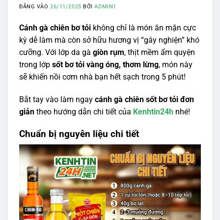
ĐĂNG VÀO
26/11/2025
BỞI
ADMIN1
Cánh gà chiên bơ tỏi
không chỉ là món ăn mặn cực
kỳ dễ làm mà còn sở hữu hương vị “gây nghiện” khó
cưỡng. Với lớp da gà
giòn rụm
, thịt mềm ẩm quyện
trong lớp
sốt bơ tỏi vàng óng, thơm lừng
, món này
sẽ khiến nồi cơm nhà bạn hết sạch trong 5 phút!
Bắt tay vào làm ngay
cánh gà chiên sốt bơ tỏi đơn
giản
theo hướng dẫn chi tiết của
Kenhtin24h
nhé!
Chuẩn bị nguyên liệu chi tiết