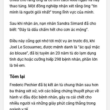
thao túng. Một đồng nghiệp nhận xét rằng ông “tin
mình là người giỏi nhất” trong lĩnh vực của mình.
Sau khi nhận án, nạn nhân Sandra Simard đã cho
biết: “Đây là dấu chấm hết cho cơn ác mộng”.
Điều này cũng gợi nhớ tới một vụ án trước đó, khi
Joel Le Scouarnec, được mệnh danh là “ác quỷ mặc
áo blouse”, đã bị tuyên án 20 năm tù do lạm dụng
tình dục hoặc cưỡng hiếp 298 bệnh nhân, phần lớn
là trẻ em.
Tóm lại
Frederic Pechier đã bị kết án tù chung thân sau hơn
ba tháng xét xử, với các bằng chứng thuyết phục về
hành vi đầu độc bệnh nhân, gây ra cái chết cho
nhiều người và những giây phút căng thẳng trong
ngành y tế.