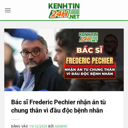
Bỏ
qua
nội
dung
Bác sĩ Frederic Pechier nhận án tù
chung thân vì đầu độc bệnh nhân
ĐĂNG VÀO
19/12/2025
BỞI
ADMIN1