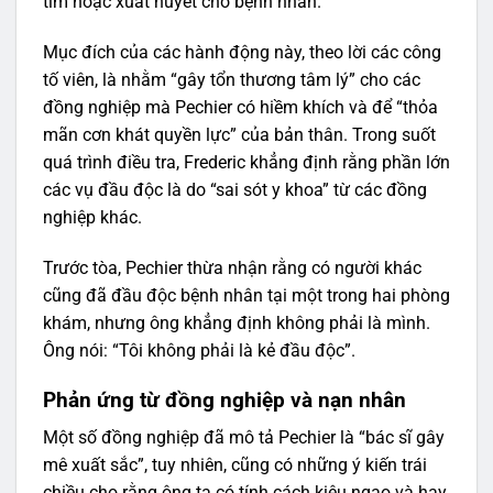
tim hoặc xuất huyết cho bệnh nhân.
Mục đích của các hành động này, theo lời các công
tố viên, là nhằm “gây tổn thương tâm lý” cho các
đồng nghiệp mà Pechier có hiềm khích và để “thỏa
mãn cơn khát quyền lực” của bản thân. Trong suốt
quá trình điều tra, Frederic khẳng định rằng phần lớn
các vụ đầu độc là do “sai sót y khoa” từ các đồng
nghiệp khác.
Trước tòa, Pechier thừa nhận rằng có người khác
cũng đã đầu độc bệnh nhân tại một trong hai phòng
khám, nhưng ông khẳng định không phải là mình.
Ông nói: “Tôi không phải là kẻ đầu độc”.
Phản ứng từ đồng nghiệp và nạn nhân
Một số đồng nghiệp đã mô tả Pechier là “bác sĩ gây
mê xuất sắc”, tuy nhiên, cũng có những ý kiến trái
chiều cho rằng ông ta có tính cách kiêu ngạo và hay