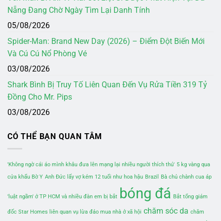
Nẵng Đang Chờ Ngày Tìm Lại Danh Tính
05/08/2026
Spider-Man: Brand New Day (2026) – Điểm Đột Biến Mới
Và Cú Cú Nổ Phòng Vé
03/08/2026
Shark Bình Bị Truy Tố Liên Quan Đến Vụ Rửa Tiền 319 Tỷ
Đồng Cho Mr. Pips
03/08/2026
CÓ THỂ BẠN QUAN TÂM
'Không ngờ cái áo mình khâu đưa lên mạng lại nhiều người thích thú'
5 kg vàng qua
cửa khẩu Bờ Y
Anh Đức lấy vợ kém 12 tuổi như hoa hậu
Brazil
Bà chủ chành cua áp
bóng đá
'luật ngầm' ở TP HCM và nhiều đàn em bị bắt
Bắt tổng giám
chăm sóc da
đốc Star Homes liên quan vụ lừa đảo mua nhà ở xã hội
chăm