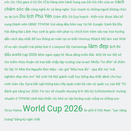
cách
sóc tóc
Chủ gara ở Củ Chi tố bị hàng xóm hành hung sau khi hỏi tiền sửa xe
chăm sóc da
công nghệ AI
cả làng nghe: Sức mạnh từ những người không chức
Du lịch Phú Yên
vụ
du lịch
Giám đốc Sở Quy hoạch - Kiến trúc được bầu bổ
sung thành viên UBND TP.HCM
Giá xăng dầu hôm nay 16/04
Google
Gành Đá Đĩa
Hải đăng Đại Lãnh
Học sinh bị giáo viên phạt tự chích kim tiêm vào tay
Iran hướng
dẫn cách duy nhất để lưu thông an toàn tại eo biển Hormuz
Khách Mỹ làm nail
Khởi
làm đẹp
lịch thi
tố vụ vận chuyển trái phép hơn 0
Liverpool lấy Camavinga
đấu world cup 2026
Món ngon ngày hè
Mưa dông miền Bắc
Một lời nói
Mỹ sẽ
tìm kiếm thỏa thuận với Iran bất chấp lập trường của Israel
Nhiều “tin đồn” về điểm
thi lớp 10
Nhà thơ Nguyễn Đức Mậu - tác giả “Màu hoa đỏ” - qua đời
nói "trải
nghiệm đẹp như mơ"
Nữ sinh Hà Nội giành suất học bổng duy nhất dành cho học
sinh toàn cầu
Syria bất ngờ thông báo tiếp quản toàn bộ căn cứ quân sự của Mỹ
Thi
đánh giá năng lực 2026
Tin tức về chuyển nhượng 8/4: MU ký Schlotterbeck
trường
chuyên ở TPHCM cảnh báo khẩn
tóc khô xơ
tận hưởng cuộc sống vợ chồng son
World Cup 2026
Virus Hanta
ăn phở ở Việt Nam
“sạc năng
lượng” bằng kỳ nghỉ chất