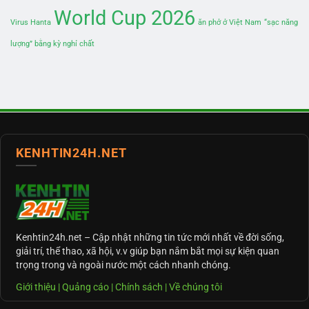
World Cup 2026
Virus Hanta
ăn phở ở Việt Nam
“sạc năng
lượng” bằng kỳ nghỉ chất
KENHTIN24H.NET
Kenhtin24h.net
– Cập nhật những tin tức mới nhất về đời sống,
giải trí, thể thao, xã hội, v.v giúp bạn nắm bắt mọi sự kiện quan
trọng trong và ngoài nước một cách nhanh chóng.
Giới thiệu
|
Quảng cáo
|
Chính sách
|
Về chúng tôi