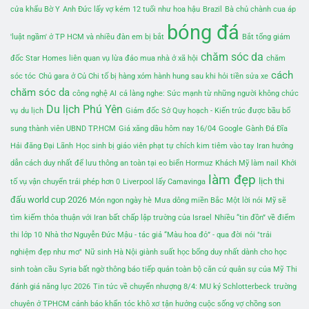
cửa khẩu Bờ Y
Anh Đức lấy vợ kém 12 tuổi như hoa hậu
Brazil
Bà chủ chành cua áp
bóng đá
'luật ngầm' ở TP HCM và nhiều đàn em bị bắt
Bắt tổng giám
chăm sóc da
đốc Star Homes liên quan vụ lừa đảo mua nhà ở xã hội
chăm
cách
sóc tóc
Chủ gara ở Củ Chi tố bị hàng xóm hành hung sau khi hỏi tiền sửa xe
chăm sóc da
công nghệ AI
cả làng nghe: Sức mạnh từ những người không chức
Du lịch Phú Yên
vụ
du lịch
Giám đốc Sở Quy hoạch - Kiến trúc được bầu bổ
sung thành viên UBND TP.HCM
Giá xăng dầu hôm nay 16/04
Google
Gành Đá Đĩa
Hải đăng Đại Lãnh
Học sinh bị giáo viên phạt tự chích kim tiêm vào tay
Iran hướng
dẫn cách duy nhất để lưu thông an toàn tại eo biển Hormuz
Khách Mỹ làm nail
Khởi
làm đẹp
lịch thi
tố vụ vận chuyển trái phép hơn 0
Liverpool lấy Camavinga
đấu world cup 2026
Món ngon ngày hè
Mưa dông miền Bắc
Một lời nói
Mỹ sẽ
tìm kiếm thỏa thuận với Iran bất chấp lập trường của Israel
Nhiều “tin đồn” về điểm
thi lớp 10
Nhà thơ Nguyễn Đức Mậu - tác giả “Màu hoa đỏ” - qua đời
nói "trải
nghiệm đẹp như mơ"
Nữ sinh Hà Nội giành suất học bổng duy nhất dành cho học
sinh toàn cầu
Syria bất ngờ thông báo tiếp quản toàn bộ căn cứ quân sự của Mỹ
Thi
đánh giá năng lực 2026
Tin tức về chuyển nhượng 8/4: MU ký Schlotterbeck
trường
chuyên ở TPHCM cảnh báo khẩn
tóc khô xơ
tận hưởng cuộc sống vợ chồng son