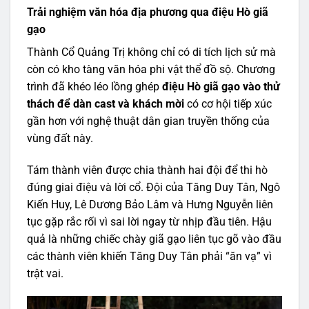
Trải nghiệm văn hóa địa phương qua điệu Hò giã
gạo
Thành Cổ Quảng Trị không chỉ có di tích lịch sử mà
còn có kho tàng văn hóa phi vật thể đồ sộ. Chương
trình đã khéo léo lồng ghép
điệu Hò giã gạo vào thử
thách để dàn cast và khách mời
có cơ hội tiếp xúc
gần hơn với nghệ thuật dân gian truyền thống của
vùng đất này.
Tám thành viên được chia thành hai đội để thi hò
đúng giai điệu và lời cổ. Đội của Tăng Duy Tân, Ngô
Kiến Huy, Lê Dương Bảo Lâm và Hưng Nguyễn liên
tục gặp rắc rối vì sai lời ngay từ nhịp đầu tiên. Hậu
quả là những chiếc chày giã gạo liên tục gõ vào đầu
các thành viên khiến Tăng Duy Tân phải “ăn vạ” vì
trật vai.