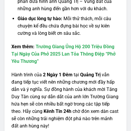
phần đưa hình ảnh Quảng Trị – Vùng đất của
những anh hùng đến gần hơn với du khách.
Giáo dục lòng tự hào:
Mỗi thử thách, mỗi câu
chuyện kể đều chứa đựng bài học về sự kiên
cường và lòng biết ơn sâu sắc.
Xem thêm:
Trường Giang Ủng Hộ 200 Triệu Đồng
Tại Ngày Của Phở 2025 Lan Tỏa Thông Điệp “Phở
Yêu Thương”
Hành trình của
2 Ngày 1 Đêm
tại
Quảng Trị
vẫn
đang tiếp tục viết nên những chương mới đầy hấp
dẫn và ý nghĩa. Sự đồng hành của khách mời Tăng
Duy Tân cùng sự dẫn dắt của anh lớn Trường Giang
hứa hẹn sẽ còn nhiều bất ngờ trong các tập tiếp
theo. Hãy cùng
Kênh Tin 24h
chờ đón xem dàn cast
sẽ còn những trải nghiệm đột phá nào trên mảnh
đất anh hùng này!