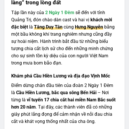
làng” trong lòng đất
Tập lần này của
2 Ngày 1 Đêm
sẽ đến với tỉnh
Quảng Trị, đón chào dàn cast và hai vị
khách mời
đặc biệt
là
Tăng Duy Tân
cùng
Hưng Nguyễn
bằng
một bầu không khí trang nghiêm nhưng cũng đầy
sự hoài niệm. Hành trình bắt đầu từ những biểu
tượng chia cắt lịch sử cho đến những minh chứng
cho sự sinh tồn kỳ diệu của con người Việt Nam
trong mưa bom bão đạn.
Khám phá Cầu Hiền Lương và địa đạo Vịnh Mốc
Điểm dừng chân đầu tiên của đoàn 2 Ngày 1 Đêm
là
Cầu Hiền Lương, bắc qua sông Bến Hải
– Nơi
từng là
vĩ tuyến 17 chia cắt hai miền Nam Bắc suốt
hơn 20 năm
. Tại đây, các thành viên đã có những
giây phút lắng đọng để cảm nhận về nỗi đau chia
cắt và khát vọng thống nhất của cha ông.