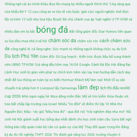
'Không ngờ cái áo mình khâu đưa lên mạng lại nhiều người thích thú'
5 kg vàng qua
cửa khẩu Bờ Y
12 cựu công an ra tòa về cáo buộc 'giải cứu' người nghiện
Anh Đức
lấy vợ kém 12 tuổi như hoa hậu
Brazil
Bà chủ chành cua áp 'luật ngầm' ở TP HCM và
bóng đá
nhiều đàn em bị bắt
Bắt tổng giám đốc Star Homes liên quan
chăm sóc da
cách chăm sóc
vụ lừa đảo mua nhà ở xã hội
chăm sóc tóc
da
công nghệ AI
cả làng nghe: Sức mạnh từ những người không chức vụ
du lịch
Du lịch Phú Yên
Giám đốc Sở Quy hoạch - Kiến trúc được bầu bổ sung thành
viên UBND TP.HCM
Giá xăng dầu hôm nay 16/04
Google
Gành Đá Đĩa
Hải đăng Đại
Lãnh
Học sinh bị giáo viên phạt tự chích kim tiêm vào tay
Iran hướng dẫn cách duy
nhất để lưu thông an toàn tại eo biển Hormuz
Khách Mỹ làm nail
Khởi tố vụ vận
làm đẹp
lịch thi đấu world
chuyển trái phép hơn 0
Liverpool lấy Camavinga
cup 2026
Món ngon ngày hè
Mưa dông miền Bắc
Mỹ sẽ tìm kiếm thỏa thuận với
Iran bất chấp lập trường của Israel
Nhiều “tin đồn” về điểm thi lớp 10
Nhà thơ
Nguyễn Đức Mậu - tác giả “Màu hoa đỏ” - qua đời
nói "trải nghiệm đẹp như mơ"
Nữ
sinh Hà Nội giành suất học bổng duy nhất dành cho học sinh toàn cầu
Syria bất ngờ
thông báo tiếp quản toàn bộ căn cứ quân sự của Mỹ
Thay đổi quan trọng khi đăng
ký dự thi tốt nghiệp THPT 2026
Thi đánh giá năng lực 2026
trường chuyên ở