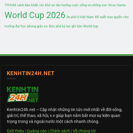
TPHCM cảnh báo khẩn
tóc khô xơ
tận hưởng cuộc sống vợ chồng son
Virus Hanta
World Cup 2026
ăn phở ở Việt Nam
Đề xuất trao quyền cho
trường đại học phong giáo sư
Đức phá kỷ lục ghi bàn World Cup
KENHTIN24H.NET
Kenhtin24h.net
– Cập nhật những tin tức mới nhất về đời sống,
giải trí, thể thao, xã hội, v.v giúp bạn nắm bắt mọi sự kiện quan
trọng trong và ngoài nước một cách nhanh chóng.
Giới thiệu
|
Quảng cáo
|
Chính sách
|
Về chúng tôi