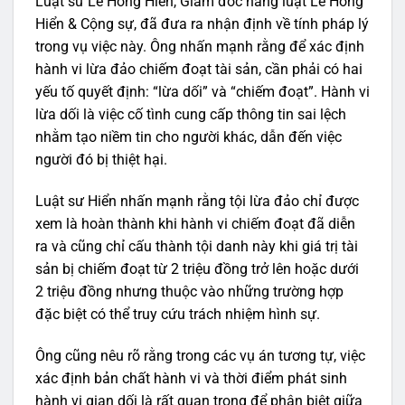
Luật sư Lê Hồng Hiển, Giám đốc hãng luật Lê Hồng
Hiển & Cộng sự, đã đưa ra nhận định về tính pháp lý
trong vụ việc này. Ông nhấn mạnh rằng để xác định
hành vi lừa đảo chiếm đoạt tài sản, cần phải có hai
yếu tố quyết định: “lừa dối” và “chiếm đoạt”. Hành vi
lừa dối là việc cố tình cung cấp thông tin sai lệch
nhằm tạo niềm tin cho người khác, dẫn đến việc
người đó bị thiệt hại.
Luật sư Hiển nhấn mạnh rằng tội lừa đảo chỉ được
xem là hoàn thành khi hành vi chiếm đoạt đã diễn
ra và cũng chỉ cấu thành tội danh này khi giá trị tài
sản bị chiếm đoạt từ 2 triệu đồng trở lên hoặc dưới
2 triệu đồng nhưng thuộc vào những trường hợp
đặc biệt có thể truy cứu trách nhiệm hình sự.
Ông cũng nêu rõ rằng trong các vụ án tương tự, việc
xác định bản chất hành vi và thời điểm phát sinh
hành vi gian dối là rất quan trọng để phân biệt giữa