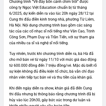
Chương trình “Về đây bốn cánh chim trời” được
công ty Ngọc Việt Education chuẩn bị từ tháng
6/2025, dự kiến diễn ra vào lúc 20h ngày 28/12 tại
Cung thi đấu điền kinh trong nhà, phường Từ Liêm,
Hà Nội. Nội dung chương trình bao gồm các sáng
tác của các cố nhạc sĩ nổi tiếng như Văn Cao, Trịnh
Công Sơn, Phạm Duy và Trần Tiến, với sự tham gia
của nhiều ca sĩ và nghệ sĩ nổi tiếng.
Tuy nhiên, trước khi chương trình diễn ra, bà Hà đã
cho mở bán vé từ ngày 11/10 với mức giá dao động
từ 600.000 đồng đến 7 triệu đồng/vé. Mặc dù biết rõ
sự kiện không đủ điều kiện tổ chức, bà vẫn chỉ đạo
nhân viên tiếp tục bán vé và thu tiền của khán giả.
Khi đến ngày diễn ra show, khán giả đã đến Cung
thi đấu nhưng bị thông báo rằng chương trình đã bị
hủy vào lúc 20h30, gây bức xúc trong dư luận và
khiến nhiều người yêu cầu hoàn tiền.