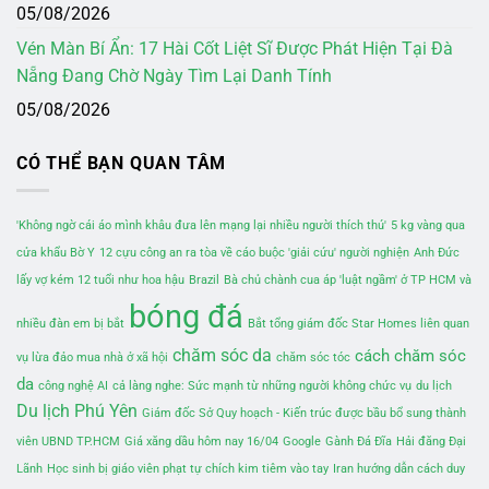
05/08/2026
Vén Màn Bí Ẩn: 17 Hài Cốt Liệt Sĩ Được Phát Hiện Tại Đà
Nẵng Đang Chờ Ngày Tìm Lại Danh Tính
05/08/2026
CÓ THỂ BẠN QUAN TÂM
'Không ngờ cái áo mình khâu đưa lên mạng lại nhiều người thích thú'
5 kg vàng qua
cửa khẩu Bờ Y
12 cựu công an ra tòa về cáo buộc 'giải cứu' người nghiện
Anh Đức
lấy vợ kém 12 tuổi như hoa hậu
Brazil
Bà chủ chành cua áp 'luật ngầm' ở TP HCM và
bóng đá
nhiều đàn em bị bắt
Bắt tổng giám đốc Star Homes liên quan
chăm sóc da
cách chăm sóc
vụ lừa đảo mua nhà ở xã hội
chăm sóc tóc
da
công nghệ AI
cả làng nghe: Sức mạnh từ những người không chức vụ
du lịch
Du lịch Phú Yên
Giám đốc Sở Quy hoạch - Kiến trúc được bầu bổ sung thành
viên UBND TP.HCM
Giá xăng dầu hôm nay 16/04
Google
Gành Đá Đĩa
Hải đăng Đại
Lãnh
Học sinh bị giáo viên phạt tự chích kim tiêm vào tay
Iran hướng dẫn cách duy