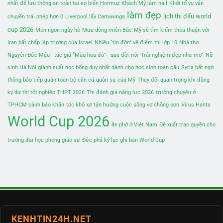
nhất để lưu thông an toàn tại eo biển Hormuz
Khách Mỹ làm nail
Khởi tố vụ vận
làm đẹp
lịch thi đấu world
chuyển trái phép hơn 0
Liverpool lấy Camavinga
cup 2026
Món ngon ngày hè
Mưa dông miền Bắc
Mỹ sẽ tìm kiếm thỏa thuận với
Iran bất chấp lập trường của Israel
Nhiều “tin đồn” về điểm thi lớp 10
Nhà thơ
Nguyễn Đức Mậu - tác giả “Màu hoa đỏ” - qua đời
nói "trải nghiệm đẹp như mơ"
Nữ
sinh Hà Nội giành suất học bổng duy nhất dành cho học sinh toàn cầu
Syria bất ngờ
thông báo tiếp quản toàn bộ căn cứ quân sự của Mỹ
Thay đổi quan trọng khi đăng
ký dự thi tốt nghiệp THPT 2026
Thi đánh giá năng lực 2026
trường chuyên ở
TPHCM cảnh báo khẩn
tóc khô xơ
tận hưởng cuộc sống vợ chồng son
Virus Hanta
World Cup 2026
ăn phở ở Việt Nam
Đề xuất trao quyền cho
trường đại học phong giáo sư
Đức phá kỷ lục ghi bàn World Cup
KENHTIN24H.NET